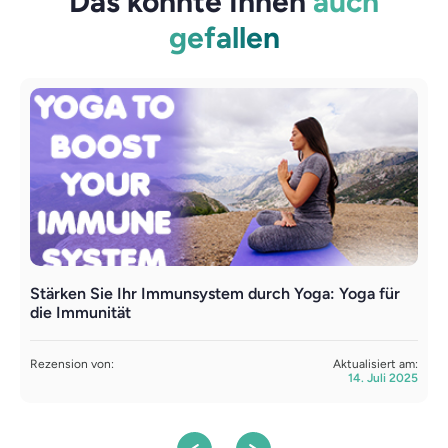
Das könnte Ihnen
auch
gefallen
Stärken Sie Ihr Immunsystem durch Yoga: Yoga für
V
die Immunität
R
S
Rezension von:
Aktualisiert am:
14. Juli 2025