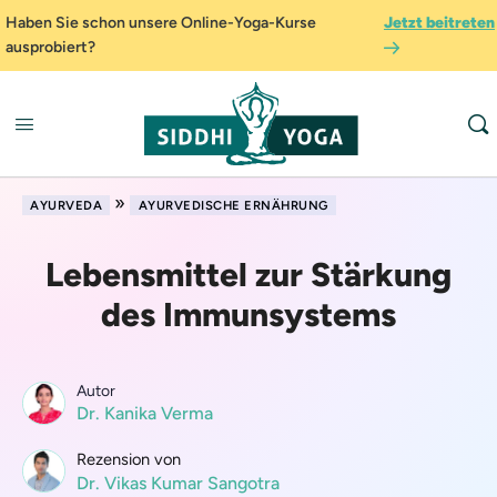
Haben Sie schon unsere Online-Yoga-Kurse
Jetzt beitreten
ausprobiert?
»
AYURVEDA
AYURVEDISCHE ERNÄHRUNG
Lebensmittel zur Stärkung
des Immunsystems
Autor
Dr. Kanika Verma
Rezension von
Dr. Vikas Kumar Sangotra