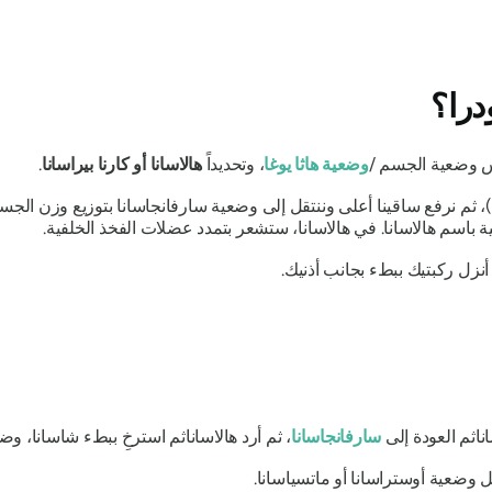
درا؟
 وضعية الجسم /
وضعية
هاثا يوغا
، وتحديداً
هالاسانا
أو
كارنا بيراسانا
.
ثم نرفع ساقينا أعلى وننتقل إلى وضعية
سارفانجاسانا
بتوزيع وزن الجسم
ية باسم
هالاسانا
. في
هالاسانا
، ستشعر بتمدد عضلات الفخذ الخلفية.
نزل ركبتيك ببطء بجانب أذنيك.
نا
ثم العودة إلى
سارفانجاسانا
، ثم
أرد
هالاسانا
ثم استرخِ ببطء
شاسانا
، وضع
ل
وضعية أوستراسانا أو ماتسياسانا
.