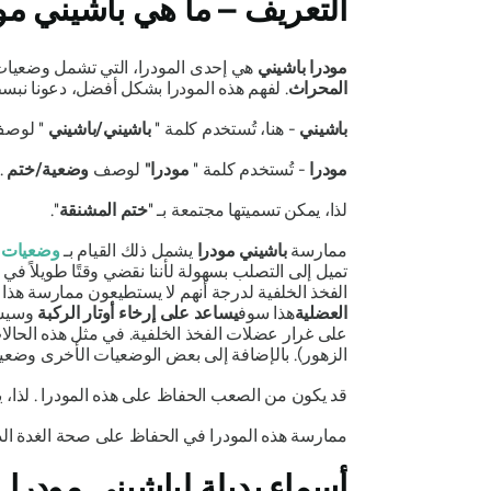
التعريف – ما هي
باشيني مو
مودرا باشيني
هي إحدى
المودرا،
التي تشمل وضعيات
المحراث
. لفهم هذه
المودرا
بشكل أفضل، دعونا نبسط 
باشيني
- هنا، تُستخدم كلمة "
باشيني/باشيني
"
لوصف
مودرا
- تُستخدم كلمة "
مودرا"
لوصف
وضعية/ختم
.
لذا، يمكن تسميتها مجتمعة بـ "
ختم المشنقة
".
ممارسة
باشيني مودرا
يشمل ذلك القيام بـ
وضعيات
تميل إلى التصلب بسهولة لأننا نقضي وقتًا طويلاً ف
الفخذ الخلفية لدرجة أنهم لا يستطيعون ممارسة هذا
العضلية
هذا سوف
يساعد على إرخاء أوتار الركبة
وسيسا
على غرار عضلات الفخذ الخلفية. في مثل هذه الحال
الزهور). بالإضافة إلى بعض الوضعيات الأخرى
وضعيات
قد يكون من الصعب الحفاظ على هذه
المودرا
. لذا،
ممارسة هذه
المودرا
في الحفاظ على صحة الغدة الد
أسماء بديلة
لباشيني مودرا