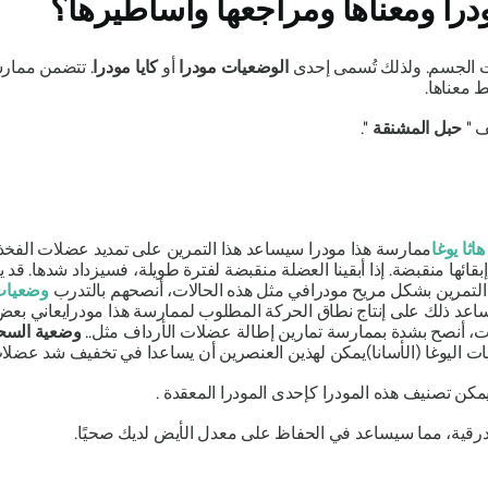
درا
ومعناها ومراجعها وأساطيرها؟
 الجسم. ولذلك تُسمى إحدى
الوضعيات
مودرا
أو
كايا
مودرا
. تتضمن ممار
معناها.
 "
حبل المشنقة
".
هاثا يوغا
ممارسة هذا
مودرا
سيساعد هذا التمرين على تمديد عضلات الفخذ 
ي إبقائها منقبضة. إذا أبقينا العضلة منقبضة لفترة طويلة، فسيزداد شده
 التمرين بشكل مريح
مودرا
في مثل هذه الحالات، أنصحهم بالتدرب
وضعيات 
عد ذلك على إنتاج نطاق الحركة المطلوب لممارسة هذا
مودرا
يعاني بعض
ات، أنصح بشدة بممارسة تمارين إطالة عضلات الأرداف مثل..
وضعية السح
 اليوغا (الأسانا)
يمكن لهذين العنصرين أن يساعدا في تخفيف شد عضلات
 يمكن تصنيف هذه
المودرا
كإحدى
المودرا
المعقدة .
رقية، مما سيساعد في الحفاظ على معدل الأيض لديك صحيًا.