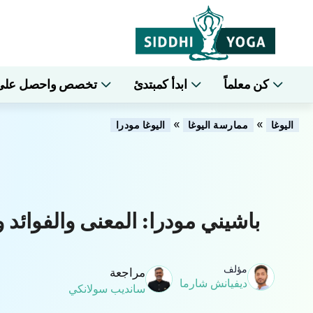
كن معلماً
ابدأ كمبتدئ
تخصص واحصل على شه
»
»
اليوغا
ممارسة اليوغا
اليوغا مودرا
باشيني مودرا: المعنى والفوائد وك
مؤلف
مراجعة
ديفيانش شارما
سانديب سولانكي