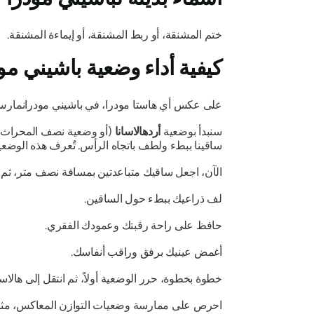
ختم المشنقة، أو ربط المشنقة، أو إيماءة المشنقة.
كيفية أداء وضعية
باشيني مو
على عكس أي
هاستا
مودرا
، في
باشيني مودرا
نمارس
سنبدأ بوضعية
أردهالاسانا
(أو وضعية نصف المحراث)، 
ساقينا ببطء ولطف باتجاه الرأس. تُعرف هذه الوضع
الآن، اجعل ساقيك متباعدتين بمسافة نصف متر، ثم أ
لف ذراعيك ببطء حول الساقين.
حافظ على راحة رقبتك وعمودك الفقري.
أغمض عينيك برفق وراقب أنفاسك.
خطوة بخطوة، حرر الوضعية أولاً، ثم انتقل إلى
هالاسا
احرص على ممارسة وضعيات التوازن المعاكس، مث