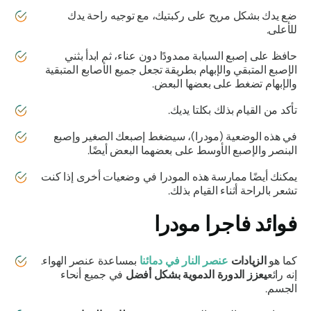
ضع يدك بشكل مريح على ركبتيك، مع توجيه راحة يدك
للأعلى.
حافظ على إصبع السبابة ممدودًا دون عناء، ثم ابدأ بثني
الإصبع المتبقي والإبهام بطريقة تجعل جميع الأصابع المتبقية
والإبهام تضغط على بعضها البعض.
تأكد من القيام بذلك بكلتا يديك.
في هذه
الوضعية (مودرا)
، سيضغط إصبعك الصغير وإصبع
البنصر والإصبع الأوسط على بعضهما البعض أيضًا.
يمكنك أيضًا ممارسة هذه
المودرا
في وضعيات أخرى إذا كنت
تشعر بالراحة أثناء القيام بذلك.
فوائد
فاجرا مودرا
كما هو
الزيادات
عنصر النار في دمائنا
بمساعدة عنصر الهواء.
إنه رائع
يعزز الدورة الدموية بشكل أفضل
في جميع أنحاء
الجسم.