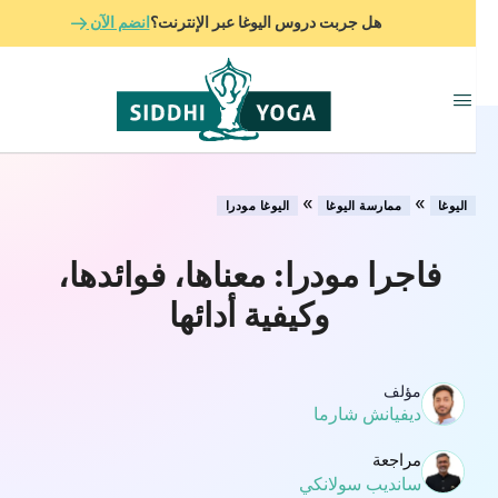
هل جربت دروس اليوغا عبر الإنترنت؟
انضم الآن
»
»
اليوغا
ممارسة اليوغا
اليوغا مودرا
فاجرا مودرا: معناها، فوائدها،
وكيفية أدائها
مؤلف
ديفيانش شارما
مراجعة
سانديب سولانكي