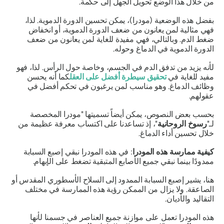
من خلال هذا
الوضع
تحويل الجهل إلى حكمة.
بفضل هذه
الوضعية (مودرا)
، يمكن تحسين الدورة الدموية. لذا،
فهي مثالية لمن يعانون من ضعف الدورة الدموية، أو انخفاض
ضغط الدم. وبالتالي، فهي مفيدة للغاية لمن يعانون من ضعف
الدورة الدموية في الدماغ وحوله.
لأنه يزيد من تدفق الدم في الجسم، وخاصة حول الرأس. لذا، فهو
مفيد للغاية في
تحقيق سيطرة أفضل على العقل
كما أنه يحسن
وظائف الدماغ. وهو مناسب لمن يرغبون في تحكم أفضل في
عقولهم.
بحسب بعض النصوص، يمكن أيضاً تسميتها
"مودرا
المخصصة
لـ"
رسوخ الروحانية
"، إذ تساعدنا على اكتساب معرفة عظيمة من
خلال تحسين أداء الدماغ.
كيفية ممارسة هذه
المودرا
: في هذه
المودرا
نبقي إصبع السبابة
ممدودًا بينما نبقي جميع الأصابع المتبقية تضغط على الإبهام.
هنا، يشير إصبع السبابة الممدود إلى السلاح الأسطوري المقدس أو
الصاعقة. ولا يزال من الممكن رؤية هذه الممارسة في مختلف
التقاليد والأديان.
هذه
المودرا
تعمل على موازنة جميع العناصر في جسمنا لأنها