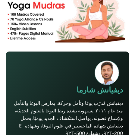
ديفيانش شارما
ديفيانش مُدرّب يوغا وتأمل وحركة، يمارس اليوغا والتأمل
منذ عام ٢٠١١. يستهويه بشدة ربط اليوغا بالعلوم الحديثة،
ولإشباع فضوله، يواصل استكشاف الجديد يوميًا. يحمل
ديفيانش شهادة الماجستير في علوم اليوغا، وشهادة E-
RYT-200، وشهادة RYT-500.