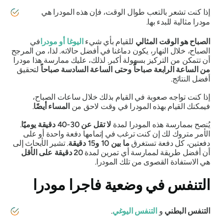
إذا كنت تشعر بالتعب طوال الوقت، فإن هذه
المودرا
هي
مودرا
مثالية للبدء بها.
الصباح هو الوقت المثالي
للقيام بأي شيء
اليوغا أو
مودرا
في
الصباح، خلال النهار، يكون دماغنا في أفضل حالاته. لذا، من المرجح
أن تتمكن من التركيز بسهولة أكبر. لذلك، عليك ممارسة هذا
مودرا
من الساعة الرابعة صباحاً وحتى الساعة السادسة صباحاً
لتحقيق
أفضل النتائج.
إذا كنت تواجه صعوبة في القيام بذلك خلال ساعات الصباح،
فيمكنك القيام بهذه
المودرا
في وقت لاحق من
المساء أيضًا
.
يُنصح بممارسة هذه
المودرا
لمدة
لا تقل عن 30-40 دقيقة يوميًا
.
الأمر متروك لك إن كنت ترغب في إتمامها دفعة واحدة أو على
دفعتين، كل دفعة تستغرق
ما بين 10 و15 دقيقة
. تشير الأبحاث إلى
أن أفضل طريقة لممارسة أي تمرين لمدة
20 دقيقة على الأقل
هي الاستفادة القصوى من تلك
المودرا
.
التنفس في وضعية
فاجرا مودرا
التنفس البطني
و
التنفس اليوغي
.