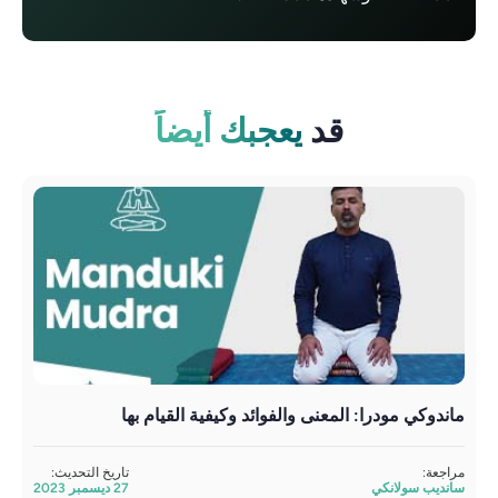
قد
يعجبك أيضاً
ماندوكي مودرا: المعنى والفوائد وكيفية القيام بها
وضعي
مراجعة:
تاريخ التحديث:
مراج
سانديب سولانكي
27 ديسمبر 2023
ساند