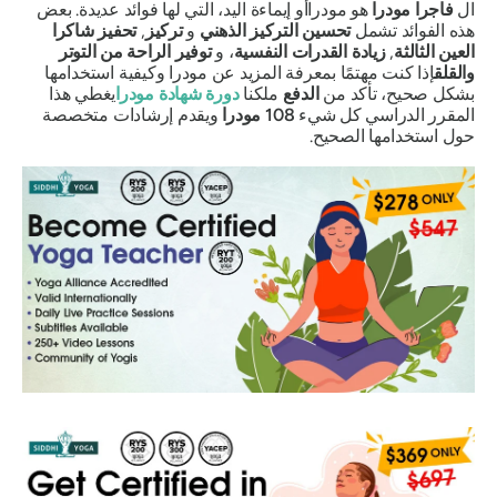
ال
فاجرا مودرا
هو
مودرا
أو إيماءة اليد، التي لها فوائد عديدة. بعض
هذه الفوائد تشمل
تحسين التركيز الذهني
و
تركيز
,
تحفيز
شاكرا
العين الثالثة
,
زيادة القدرات النفسية
، و
توفير الراحة من التوتر
والقلق
إذا كنت مهتمًا بمعرفة المزيد عن
مودرا
وكيفية استخدامها
بشكل صحيح، تأكد من
الدفع
ملكنا
دورة شهادة
مودرا
يغطي هذا
المقرر الدراسي كل شيء
108
مودرا
ويقدم إرشادات متخصصة
حول استخدامها الصحيح.