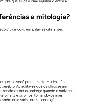
o
mudra
que ajuda a criar
equilíbrio entre a
eferências e mitologia?
cado dividindo-o em palavras diferentes.
se que, se você praticar este
Mudra
, não
 cérebro. Acredita-se que os olhos sejam
ezes sentimos dor de cabeça quando o nariz está
 o nariz e os olhos, tornando-os mais
 Também cura várias outras condições