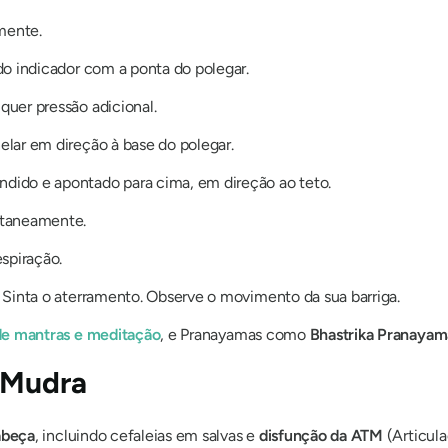
mente.
do indicador com a ponta do polegar.
uer pressão adicional.
lar em direção à base do polegar.
ido e apontado para cima, em direção ao teto.
ltaneamente.
spiração.
 Sinta o aterramento. Observe o movimento da sua barriga.
de mantras
e meditação
, e
Pranayamas
como
Bhastrika Pranayam
 Mudra
abeça
, incluindo cefaleias em salvas e
disfunção da ATM
(Articul