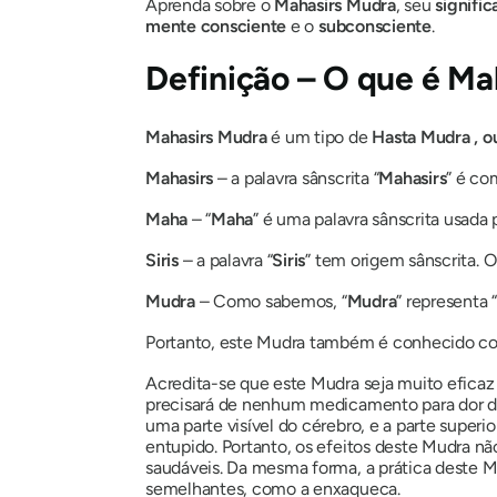
Aprenda sobre o
Mahasirs Mudra
, seu
signific
mente consciente
e o
subconsciente
.
Definição – O que é
Ma
Mahasirs Mudra
é um tipo de
Hasta
Mudra
, o
Mahasirs
– a palavra sânscrita “
Mahasirs
” é co
Maha
– “
Maha
” é uma palavra sânscrita usada 
Siris
– a palavra “
Siris
” tem origem sânscrita. O 
Mudra
– Como sabemos, “
Mudra
”
representa “
Portanto, este
Mudra
também é conhecido co
Acredita-se que este
Mudra
seja muito eficaz
precisará de nenhum medicamento para dor de 
uma parte visível do cérebro, e a parte superi
entupido. Portanto, os efeitos deste
Mudra
não
saudáveis. Da mesma forma, a prática deste
M
semelhantes, como a enxaqueca.