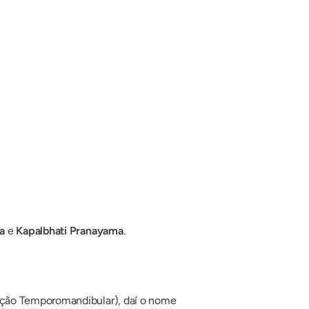
a
e
Kapalbhati Pranayama
.
ação Temporomandibular), daí o nome