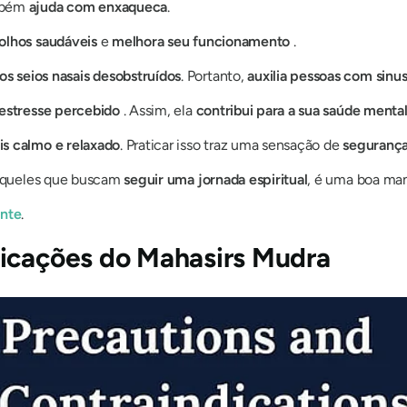
bém
ajuda com enxaqueca
.
olhos saudáveis
​​e
melhora seu funcionamento
.
os seios nasais desobstruídos
. Portanto,
auxilia pessoas com sinus
 estresse percebido
. Assim, ela
contribui para a sua saúde menta
is calmo e relaxado
. Praticar isso traz uma sensação de
segurança
 aqueles que buscam
seguir uma jornada espiritual
, é uma boa ma
nte
.
dicações
do Mahasirs Mudra