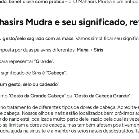
ado
,
benefícios
e
como praticá
-lo. O
Mahasirs Mudra
é um antig
hasirs Mudra
e seu significado, r
u gesto/selo sagrado com as mãos
. Vamos simplificar seu signifi
mposta por duas palavras diferentes:
Maha + Siris
para representar “
Grande
”.
significado de Siris é “
Cabeça
”.
um gesto, selo ou cadeado
”.
mo "
Gesto da Grande Cabeça
" ou "
Gesto da Cabeça Grande
".
 no tratamento de diferentes tipos de dores de cabeça. Acredita-
cabeça. Nossos olhos e nariz estão localizados bem próximos ao
or do nariz está localizada muito perto dele, razão pela qual às v
 se limitam a dores de cabeça, mas também afetam positivamente
udra
ajuda na sinusite e a manter os seios nasais desobstruídos.