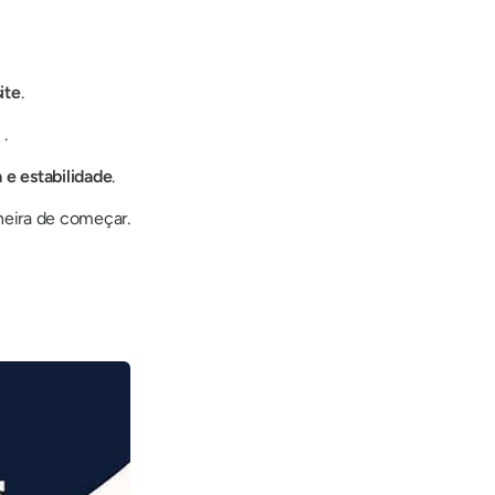
ite
.
l
.
 e estabilidade
.
neira de começar.