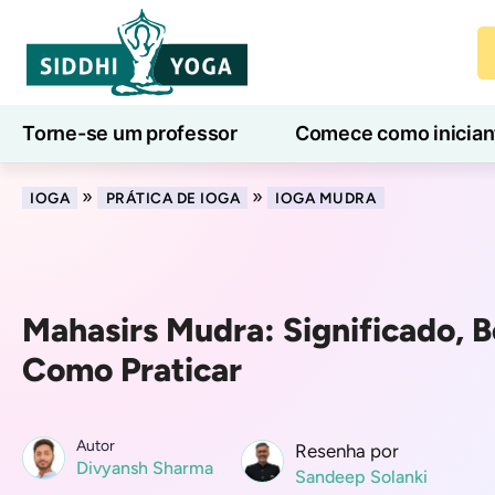
Torne-se um professor
Comece como inician
Aulas de ioga online
7 Dias de Bem-Estar
»
»
IOGA
PRÁTICA DE IOGA
IOGA MUDRA
Mahasirs Mudra: Significado, B
Como Praticar
Autor
Resenha por
Divyansh Sharma
Sandeep Solanki