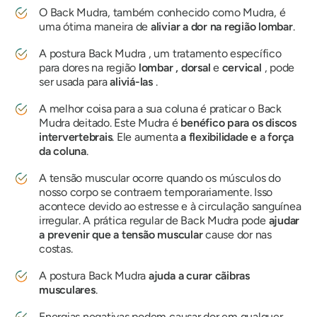
O Back Mudra
, também conhecido como
Mudra
, é
uma ótima maneira de
aliviar a dor na região lombar
.
A postura Back Mudra
, um tratamento específico
para dores na região
lombar
, dorsal
e
cervical
, pode
ser usada para
aliviá-las
.
A melhor coisa para a sua coluna é praticar o Back
Mudra
deitado. Este
Mudra
é
benéfico para os discos
intervertebrais
. Ele
aumenta
a flexibilidade e a força
da coluna
.
A tensão muscular ocorre quando os músculos do
nosso corpo se contraem temporariamente. Isso
acontece devido ao estresse e à circulação sanguínea
irregular. A prática regular de Back
Mudra
pode
ajudar
a prevenir que a tensão muscular
cause dor nas
costas.
A postura Back Mudra
ajuda a curar cãibras
musculares
.
Energias negativas podem causar dor em qualquer