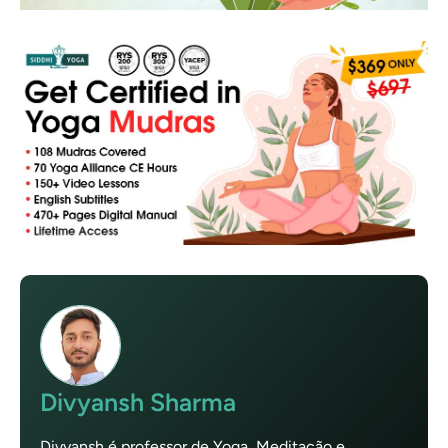
Divyansh Sharma
Divyansh é professor de Yoga, Meditação e