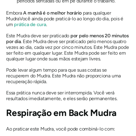
períodos sentadas ou em pé durante o trabalho.
Embora
A manhã é o melhor horário
para qualquer
Mudra
Você ainda pode praticá-lo ao longo do dia, pois é
um
prática de cura
.
Este
Mudra
deve ser praticado
por pelo menos 20 minutos
por dia
. Este
Mudra
deve ser praticado pelo menos quatro
vezes ao dia, cada vez por cinco minutos. Este
Mudra
pode
ser feito em qualquer lugar. Este
Mudra
pode ser feito em
qualquer lugar onde suas mãos estejam livres.
Pode levar algum tempo para que suas costas se
recuperem do
Mudra
. Este
Mudra
não proporciona uma
recuperação rápida.
Essa prática nunca deve ser interrompida. Você verá
resultados imediatamente, e eles serão permanentes.
Respiração em Back
Mudra
Ao praticar este
Mudra
, você pode combiná-lo com: