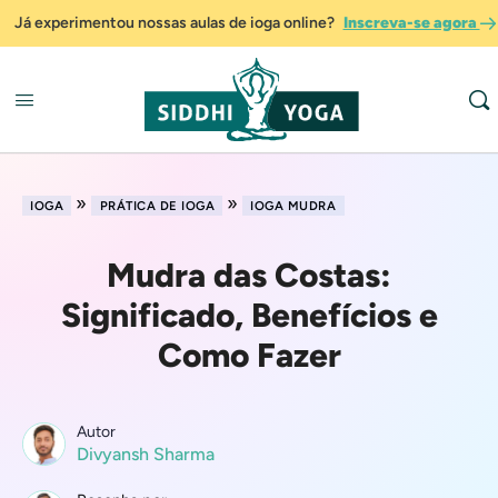
Já experimentou nossas aulas de ioga online?
Inscreva-se agora
»
»
IOGA
PRÁTICA DE IOGA
IOGA MUDRA
Mudra das Costas:
Significado, Benefícios e
Como Fazer
Autor
Divyansh Sharma