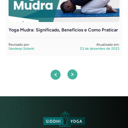
Yoga Mudra: Significado, Benefícios e Como Praticar
P
P
Revisado por:
Atualizado em:
Sandeep Solanki
23 de dezembro de 2023
R
S