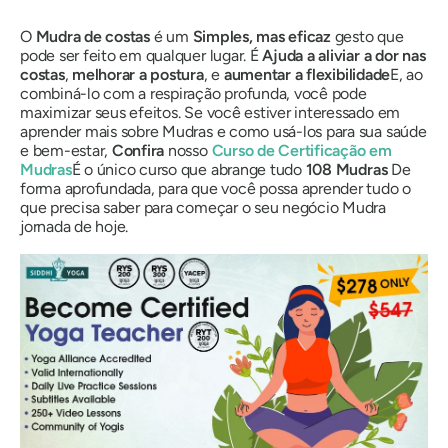
O
Mudra
de costas
é um
Simples, mas eficaz
gesto que
pode ser feito em qualquer lugar. É
Ajuda a aliviar a dor nas
costas
,
melhorar a postura
, e
aumentar a flexibilidade
E, ao
combiná-lo com a respiração profunda, você pode
maximizar seus efeitos. Se você estiver interessado em
aprender mais sobre
Mudras
e como usá-los para sua saúde
e bem-estar,
Confira
nosso
Curso de Certificação
em
Mudras
É o único curso que abrange tudo
108
Mudras
De
forma aprofundada, para que você possa aprender tudo o
que precisa saber para começar o seu negócio
Mudra
jornada de hoje.