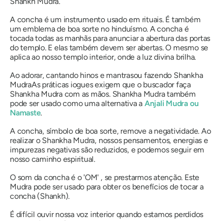
Shankh Mudra
.
A concha é um instrumento usado em rituais. É também
um emblema de boa sorte no hinduísmo. A concha é
tocada todas as manhãs para anunciar a abertura das portas
do templo. E elas também devem ser abertas. O mesmo se
aplica ao nosso templo interior, onde a luz divina brilha.
Ao adorar, cantando hinos e
mantras
ou fazendo
Shankha
Mudra
As práticas iogues exigem que o buscador faça
Shankha Mudra
com as mãos.
Shankha Mudra
também
pode ser usado como uma alternativa a
Anjali Mudra
ou
Namaste
.
A concha, símbolo de boa sorte, remove a negatividade. Ao
realizar
o Shankha Mudra
, nossos pensamentos, energias e
impurezas negativas são reduzidos, e podemos seguir em
nosso caminho espiritual.
O som da concha é o '
OM'
, se prestarmos atenção. Este
Mudra
pode ser usado para obter os benefícios de tocar
a
concha (Shankh)
.
É difícil ouvir nossa voz interior quando estamos perdidos