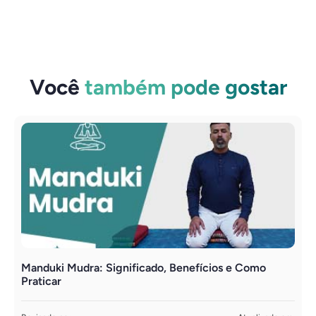
Você
também pode gostar
Manduki Mudra: Significado, Benefícios e Como
Y
Praticar
R
S