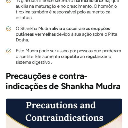
A glândula tireoide secreta o
hormônio tiroxina
, que
auxilia na maturação e no crescimento. O hormônio
tiroxina também é responsável pelo aumento da
estatura.
O Shankha Mudra
alivia a coceira e as erupções
cutâneas vermelhas
devido à sua ação sobre
o Pitta
Dosha
.
Este
Mudra
pode ser usado por pessoas que perderam
o apetite. Ele
aumenta
o apetite
ao
regularizar
o
sistema digestivo .
Precauções e contra-
indicações de Shankha
Mudra