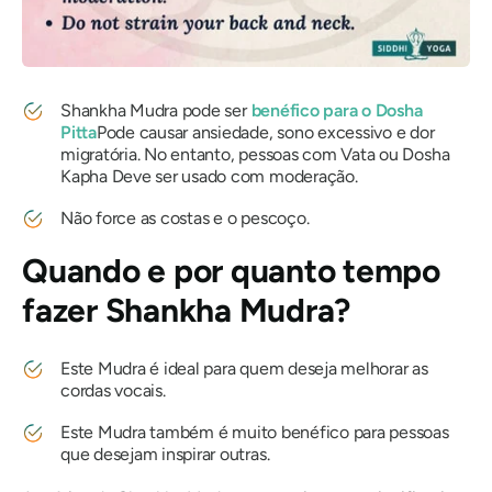
Shankha Mudra
pode ser
benéfico para
o Dosha
Pitta
Pode causar ansiedade, sono excessivo e dor
migratória. No entanto, pessoas com
Vata
ou
Dosha
Kapha
Deve ser usado com moderação.
Não force as costas e o pescoço.
Quando e por quanto tempo
fazer Shankha
Mudra
?
Este
Mudra
é ideal para quem deseja melhorar as
cordas vocais.
Este
Mudra
também é muito benéfico para pessoas
que desejam inspirar outras.