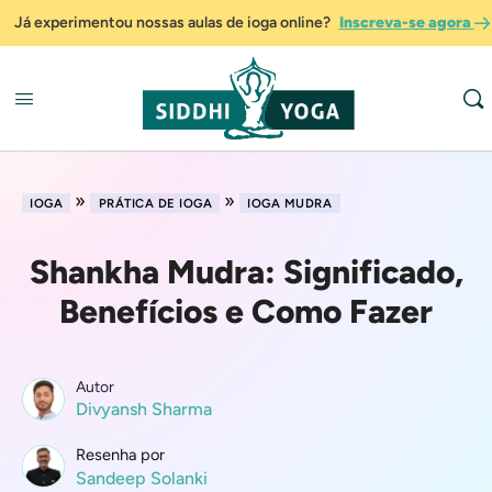
Já experimentou nossas aulas de ioga online?
Inscreva-se agora
»
»
IOGA
PRÁTICA DE IOGA
IOGA MUDRA
Shankha Mudra: Significado,
Benefícios e Como Fazer
Autor
Divyansh Sharma
Resenha por
Sandeep Solanki