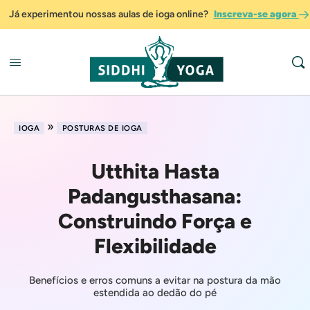
Já experimentou nossas aulas de ioga online?
Inscreva-se agora
»
IOGA
POSTURAS DE IOGA
Utthita Hasta
Padangusthasana:
Construindo Força e
Flexibilidade
Benefícios e erros comuns a evitar na postura da mão
estendida ao dedão do pé