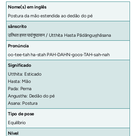
Nome(s) em inglês
Postura da mão estendida ao dedão do pé
sânscrito
उत्थित हस्त पादंगुष्ठासन /
Utthita Hasta Pādānguṣṭhāsana
Pronúncia
oo-tee-tah ha-stah PAH-DAHN-goos-TAH-sah-nah
Significado
Utthita: Esticado
Hasta: Mão
Pada: Perna
Angustha: Dedão do pé
Asana: Postura
Tipo de pose
Equilíbrio
Nível