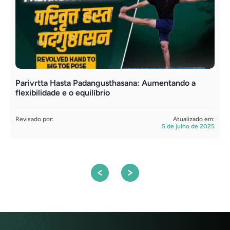
Parivrtta Hasta Padangusthasana: Aumentando a
A
flexibilidade e o equilíbrio
f
Revisado por:
Atualizado em:
R
5 de julho de 2025
S