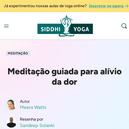
Já experimentou nossas aulas de ioga online?
Inscreva-se agora
MEDITAÇÃO
Meditação guiada para alívio
da dor
Autor
Meera Watts
Resenha por
Sandeep Solanki