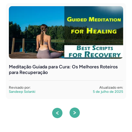
Meditação Guiada para Cura: Os Melhores Roteiros
M
para Recuperação
d
Revisado por:
Atualizado em:
R
Sandeep Solanki
5 de julho de 2025
S