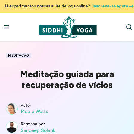
Já experimentou nossas aulas de ioga online?
Inscreva-se agora
MEDITAÇÃO
Meditação guiada para
recuperação de vícios
Autor
Meera Watts
Resenha por
Sandeep Solanki