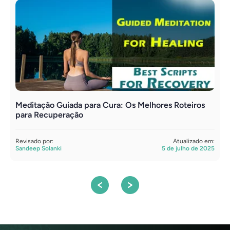
Meditação Guiada para Cura: Os Melhores Roteiros
C
para Recuperação
C
Revisado por:
Atualizado em:
R
Sandeep Solanki
5 de julho de 2025
S