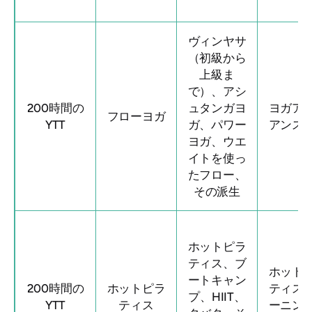
ヴィンヤサ
（初級から
上級ま
で）、アシ
200時間の
ュタンガヨ
ヨガア
フローヨガ
YTT
ガ、パワー
アンス
ヨガ、ウエ
イトを使っ
たフロー、
その派生
ホットピラ
ティス、ブ
ホット
ートキャン
200時間の
ホットピラ
ティス
プ、HIIT、
YTT
ティス
ーニン