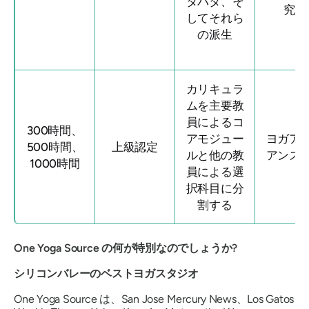
タバタ、そ
究所
してそれら
の派生
カリキュラ
ムを主要教
員によるコ
300時間、
アモジュー
ヨガア
500時間、
上級認定
ルと他の教
アンス
1000時間
員による選
択科目に分
割する
One Yoga Source の何が特別なのでしょうか?
シリコンバレーのベストヨガスタジオ
One Yoga Source は、San Jose Mercury News、Los Gatos