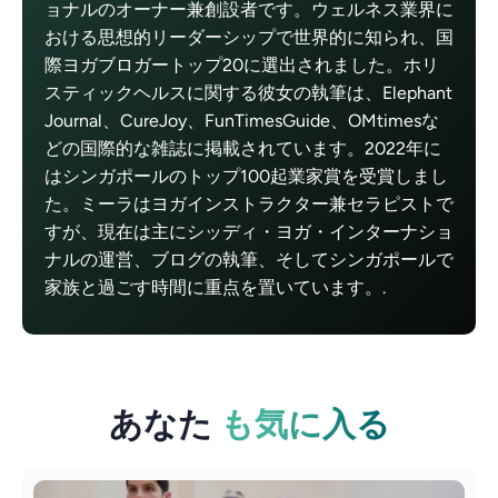
ョナルのオーナー兼創設者です。ウェルネス業界に
おける思想的リーダーシップで世界的に知られ、国
際ヨガブロガートップ20に選出されました。ホリ
スティックヘルスに関する彼女の執筆は、Elephant
Journal、CureJoy、FunTimesGuide、OMtimesな
どの国際的な雑誌に掲載されています。2022年に
はシンガポールのトップ100起業家賞を受賞しまし
た。ミーラはヨガインストラクター兼セラピストで
すが、現在は主にシッディ・ヨガ・インターナショ
ナルの運営、ブログの執筆、そしてシンガポールで
家族と過ごす時間に重点を置いています。.
あなた
も気に入る