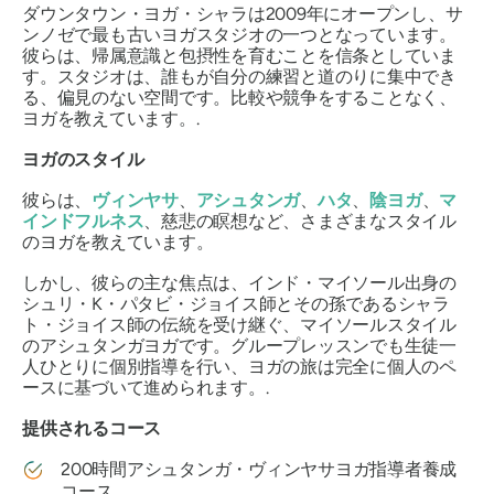
ダウンタウン・ヨガ・シャラは2009年にオープンし、サ
ンノゼで最も古いヨガスタジオの一つとなっています。
彼らは、帰属意識と包摂性を育むことを信条としていま
す。スタジオは、誰もが自分の練習と道のりに集中でき
る、偏見のない空間です。比較や競争をすることなく、
ヨガを教えています。.
ヨガのスタイル
彼らは、
ヴィンヤサ
、
アシュタンガ
、
ハタ
、
陰ヨガ
、
マ
インドフルネス
、慈悲の瞑想など、さまざまなスタイル
のヨガを教えています。
しかし、彼らの主な焦点は、インド・マイソール出身の
シュリ・K・パタビ・ジョイス師とその孫であるシャラ
ト・ジョイス師の伝統を受け継ぐ、マイソールスタイル
のアシュタンガヨガです。グループレッスンでも生徒一
人ひとりに個別指導を行い、ヨガの旅は完全に個人のペ
ースに基づいて進められます。.
提供
される
コース
200時間アシュタンガ・ヴィンヤサヨガ指導者養成
コース