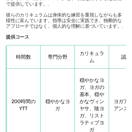
で提供しています。.
彼らのカリキュラムは身体的な練習を重視しながらも多
様性に富んでいます。指導は安全に実践でき、独断的な
アプローチではなく、個人的な理解に基づいています。.
提供コース
カリキュラ
時間数
専門分野
認証
ム
穏やかなヨ
ガ、ヨガの
基本、穏や
200時間の
穏やかなヨ
かなヴィン
ヨガア
YTT
ガ
ヤサ、陰ヨ
アンス
ガ、リスト
ラティブヨ
ガ