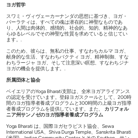
ヨガ哲学
スワミ・ヴィヴェーカーナンダの思想に基づき、ヨガ・
バーラティは、すべての魂は潜在的に神聖なものであ
り、人間は肉体的、感情的、社会的、知的、精神的なあ
らゆるレベルでその神聖な性質を求めていると信じてい
ます。.
このため、彼らは、無私の仕事、すなわちカルマ ヨガ、
献身的な生活、すなわちバクティ ヨガ、精神制御、すな
わちラージャ ヨガ、そして注意深い瞑想、すなわちジナ
ヨガの機会を提供します。.
所属団体と協会
ベイエリアのYoga Bharati支部は、全米ヨガアライアンス
の認定を受けています。登録ヨガスクールとして、200時
間のヨガ指導者養成プログラムと300時間の上級ヨガ指導
者養成プログラムを提供しています。また、
カリフォル
ニア州サンノゼのヨガ指導者養成プログラム
Yoga Bharati は、国際ヨガセラピスト協会、Sewa
International USA、Shiva Durga Temple、Sanskrita Bharati
(米国)、Indian Community Center とその Sevthon、サン