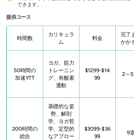
できます。.
提供コース
カリキュラ
完了ま
時間数
料金
ム
かかる
ヨガ、筋力
50時間の
トレーニン
$1299-$14
2～5
加速YTT
グ、有酸素
99
運動
基礎的な姿
勢、解剖
学、ヨガ哲
200時間の
学、定型的
$3099-$36
9週
総合
なアプロー
99