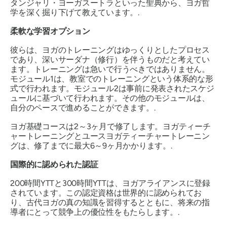
タンジャリ・ヨーガスートラといった聖典から、ヨガ哲
学を深く掘り下げて教えています。.
柔軟な学習オプション
彼らは、ヨガのトレーニングはゆっくりとしたプロセス
であり、深いサーダナ（修行）を伴うものだと考えてい
ます。トレーニングは急いで行うべきではありません。
モジュール1は、教室でのトレーニングという体系的な形
式で行われます。モジュール2は事前に発表されたスケジ
ュールに基づいて行われます。その他のモジュールは、
自分のペースで進めることができます。.
ヨガ基礎コースは2～3ヶ月で修了します。ヨガティーチ
ャートレーニングとユースヨガティーチャートレーニン
グは、修了までに最大6～9ヶ月かかります。.
国際的に認められた認証
200時間YTTと300時間YTTは、ヨガアライアンスに登録
されています。この認定資格は世界的に認められてお
り、古代ヨガの真の知識を習得するとともに、将来の指
導者にとって競争上の優位性をもたらします。.