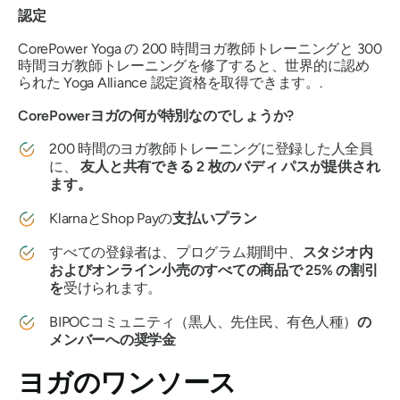
認定
CorePower Yoga の 200 時間ヨガ教師トレーニングと 300
時間ヨガ教師トレーニングを修了すると、世界的に認め
られた Yoga Alliance 認定資格を取得できます。.
CorePowerヨガの何が特別なのでしょうか?
200 時間のヨガ教師トレーニングに登録した人全員
に、
友人と共有できる 2 枚のバディ パスが提供され
ます。
KlarnaとShop Payの
支払いプラン
すべての登録者は、プログラム期間中、
スタジオ内
およびオンライン小売のすべての商品で 25% の割引
を
受けられます。
BIPOCコミュニティ（黒人、先住民、有色人種）
の
メンバーへの奨学金
ヨガのワンソース