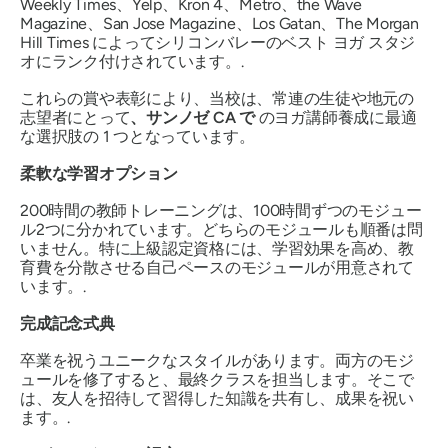
Weekly Times、Yelp、Kron 4、Metro、the Wave
Magazine、San Jose Magazine、Los Gatan、The Morgan
Hill Times によってシリコンバレーのベスト ヨガ スタジ
オにランク付けされています。.
これらの賞や表彰により、当校は、常連の生徒や地元の
志望者にとって
、サンノゼ CA で
のヨガ講師養成に最適
な選択肢の 1 つとなっています。
柔軟な学習オプション
200時間の教師トレーニングは、100時間ずつのモジュー
ル2つに分かれています。どちらのモジュールも順番は問
いません。特に上級認定資格には、学習効果を高め、教
育費を分散させる自己ペースのモジュールが用意されて
います。.
完成記念式典
卒業を祝うユニークなスタイルがあります。両方のモジ
ュールを修了すると、最終クラスを担当します。そこで
は、友人を招待して習得した知識を共有し、成果を祝い
ます。.