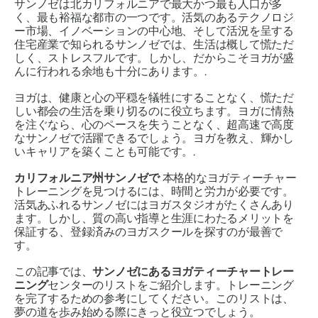
サンノゼは北カリフォルニアで最大かつ最も人口が多
く、最も裕福な都市の一つです。活気のあるテクノロジ
ー市場、イノベーションの中心地、そして活況を呈する
住宅産業で知られるサンノゼでは、生活は概して慌ただ
しく、ストレスフルです。しかし、だからこそヨガが盛
んに行われる余地も十分にあります。.
ヨガは、健康と心の平穏を犠牲にすることなく、慌ただ
しい都会の生活を乗り切るのに役立ちます。ヨガに情熱
を注ぐなら、心のペースを失うことなく、超高速で高度
なサンノゼで活躍できるでしょう。ヨガを教え、輝かし
いキャリアを築くことも可能です。.
カリフォルニア州サンノゼで
本格的なヨガティーチャー
トレーニングを見つけるには、時間と労力が必要です。
活気あふれるサンノゼにはヨガスタジオがたくさんあり
ます。しかし、質の高い指導と生涯にわたるメリットを
保証する、登録済みのヨガスクールを探すのが最善で
す。
この記事では、
サンノゼにあるヨガティーチャートレー
ニング
センターのリストをご紹介します。トレーニング
を完了するための参考にしてください。このリストは、
夢の道を歩み始める際にきっと役立つでしょう。