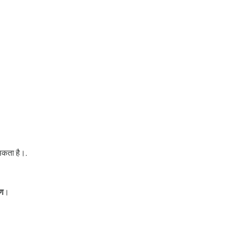
 सकता है।.
षण
।