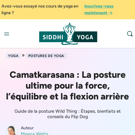
Avez-vous essayé nos cours de yoga en
Inscrivez-vous
ligne ?
maintenant
»
YOGA
POSTURES DE YOGA
Camatkarasana : La posture
ultime pour la force,
l’équilibre et la flexion arrière
Guide de la posture Wild Thing : Étapes, bienfaits et
conseils du Flip Dog
Auteur
Meera Watts