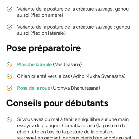
Variante de la posture de la créature sauvage, genou
au sol (flexion arrière)
Variante de la posture de la créature sauvage : genou
au sol (flexion latérale)
Pose préparatoire
Planche latérale
(
Vasithasana
)
Chien orienté vers le bas (
Adho Mukha Svanasana
)
Pose de la roue
(
Urdhwa Dhanurasana
)
Conseils pour débutants
Si vous avez du mal à tenir en équilibre sur une main,
essayez de pratiquer
Camatkarasana
(la posture du
chien tête en bas ou la posture de la créature
sauvage) en gardant les deux pieds bien ancrés au sol.