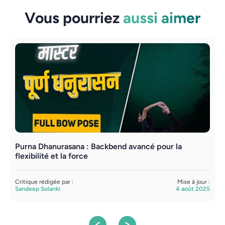
Vous pourriez
aussi aimer
Purna Dhanurasana : Backbend avancé pour la
A
flexibilité et la force
C
S
Critique rédigée par :
Mise à jour :
Sandeep Solanki
4 août 2025