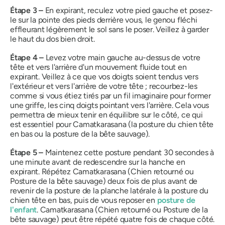
Étape 3 –
En expirant, reculez votre pied gauche et posez-
le sur la pointe des pieds derrière vous, le genou fléchi
effleurant légèrement le sol sans le poser. Veillez à garder
le haut du dos bien droit.
Étape 4 –
Levez votre main gauche au-dessus de votre
tête et vers l'arrière d'un mouvement fluide tout en
expirant. Veillez à ce que vos doigts soient tendus vers
l'extérieur et vers l'arrière de votre tête ; recourbez-les
comme si vous étiez tirés par un fil imaginaire pour former
une griffe, les cinq doigts pointant vers l'arrière. Cela vous
permettra de mieux tenir en équilibre sur le côté, ce qui
est essentiel pour
Camatkarasana
(la posture du chien tête
en bas ou la posture de la bête sauvage).
Étape 5 –
Maintenez cette posture pendant 30 secondes à
une minute avant de redescendre sur la hanche en
expirant. Répétez
Camatkarasana
(Chien retourné ou
Posture de la bête sauvage) deux fois de plus avant de
revenir de la posture de la planche latérale à la posture du
chien tête en bas, puis de vous reposer en
posture de
l'enfant
.
Camatkarasana
(Chien retourné ou Posture de la
bête sauvage) peut être répété quatre fois de chaque côté.