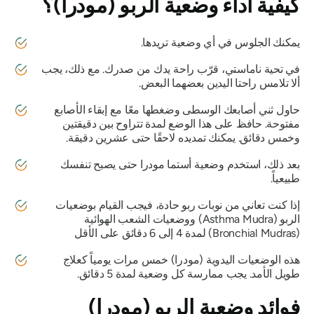
كيفية أداء
وضعية الربو (مودرا)؟
يمكنك الجلوس في أي وضعية تريدها.
في
تحية ناماستي
، قرّب راحة يدك من صدرك. مع ذلك، يجب
ألا تلامس راحتا اليدين بعضهما البعض.
حاول ثني أصابعك الوسطى وضغطها معًا مع إبقاء الأصابع
مفتوحة. حافظ على هذا الوضع لمدة تتراوح بين دقيقتين
وخمس دقائق. يمكنك تمديده لاحقًا حتى عشرين دقيقة.
بعد ذلك، استخدم وضعية
أستما مودرا
حتى يصبح تنفسك
طبيعياً.
إذا كنت تعاني من نوبات ربو حادة، فيجب القيام بوضعيات
الربو
(Asthma Mudra)
ووضعيات الشعب الهوائية
(Bronchial
Mudras)
لمدة 4 إلى 6 دقائق على الأقل
هذه
الوضعيات اليدوية (مودرا)
خمس مرات يومياً كعلاج
طويل الأمد. يجب ممارسة كل وضعية لمدة 5 دقائق.
فوائد
وضعية الربو (مودرا)