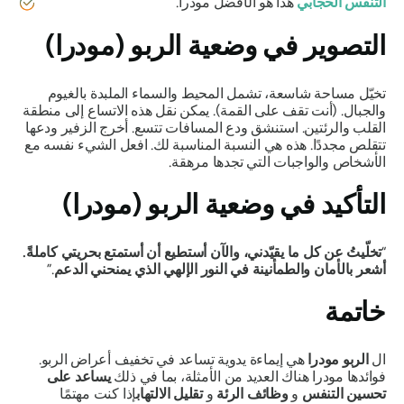
التنفس الحجابي
هذا هو الأفضل
مودرا
.
التصوير في
وضعية الربو (مودرا)
تخيّل مساحة شاسعة، تشمل المحيط والسماء الملبدة بالغيوم
والجبال. (أنت تقف على القمة). يمكن نقل هذه الاتساع إلى منطقة
القلب والرئتين. استنشق ودع المسافات تتسع. أخرج الزفير ودعها
تتقلص مجددًا. هذه هي النسبة المناسبة لك. افعل الشيء نفسه مع
الأشخاص والواجبات التي تجدها مرهقة.
التأكيد في
وضعية الربو (مودرا)
“
تخلّيتُ عن كل ما يقيّدني، والآن أستطيع أن أستمتع بحريتي كاملةً.
أشعر بالأمان والطمأنينة في النور الإلهي الذي يمنحني الدعم
.”
خاتمة
ال
الربو مودرا
هي إيماءة يدوية تساعد في تخفيف أعراض الربو.
فوائدها
مودرا
هناك العديد من الأمثلة، بما في ذلك
يساعد على
تحسين التنفس
و
وظائف الرئة
و
تقليل الالتهاب
إذا كنت مهتمًا