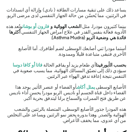
يساعد ذلك على تنقية مسارات الطاقة (
نادي)
وإزالة أي انسدادات
في الرئتين، مما يُحسّن من حالة الجهاز التنفسي لدى مرضى الربو.
بينما كثيرون
مودرا
، مثل
الشعب الهوائية و
فارون
أو
بوشان
وتُعد هذه
الأدوية فعالة بنفس القدر في علاج أمراض الجهاز التنفسي
أكثرها
فائدة هي
وضعية الربو (Asthma Mudra)
.
أستما مودرا
ثني أصابعك الوسطى لضم أظافرك. أما الأصابع
الأخرى فتبقى متباعدة قليلاً وممدودة.
بحسب
الأيورفيدا
أي طعام يزيد أو يفاقم الحالة
فاتا
أو
كافا دوسا
سيؤدي ذلك إلى تضيّق المسالك الهوائية، مما يسبب صعوبة في
التنفس نتيجة إعاقة تدفق الهواء عبر الرئتين.
الأصابع الوسطى
يمثل
أكاش
أو الفضاء أو عنصر الأثير. يوجد هذا
الفضاء داخل قناة الجسم أو
ناديس
.
الربو مودرا
يحسن أداء
ناديس
عن طريق فتح الممرات والسماح
برانا
ليتدفق بحرية أكبر.
هذه
المودرا
جذور الأصابع الوسطى، المتصلة بالرئتين والشعب
الهوائية والصدر. وهذا بدوره يحفز نمو الرئتين ويساعد على التخلص
من أي عدوى، مما يخفف الأعراض.