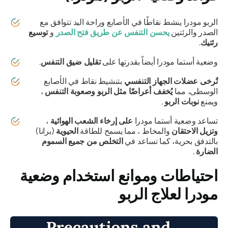
الربو مودرا
ينشط نقاطًا في الأصابع وراحة اليد تتوافق مع
الصدر والرئتين
يحسن التنفس
عن طريق فتح الصدر
و
توسيع
رئتيك
.
وضعية أستما مودرا
أيضاً بقدرتها على
تقليل ضيق التنفس
.
تُرخى عضلات الجهاز التنفسي
بتنشيط نقاط في الأصابع
الوسطى، مما
يُخفف أعراضًا مثل الربو وصعوبة التنفس
،
ويمنع
نوبات الربو
.
تساعد
وضعية أستما مودرا
على إرخاء الشعب الهوائية
،
وتزيل الاحتقان
والمخاط ، مما يسمح للطاقة
الحيوية
(برانا)
بالتدفق بحرية، كما تساعد في
التخلص من جميع السموم
الضارة
.
احتياطات وموانع استخدام
وضعية
مودرا لعلاج الربو