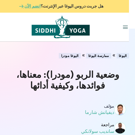
هل جربت دروس اليوغا عبر الإنترنت؟
انضم الآن
»
»
اليوغا
ممارسة اليوغا
اليوغا مودرا
وضعية الربو (مودرا): معناها،
فوائدها، وكيفية أدائها
مؤلف
ديفيانش شارما
مراجعة
سانديب سولانكي