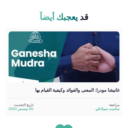
قد
يعجبك أيضاً
غانيشا مودرا: المعنى والفوائد وكيفية القيام بها
فايو
مراجعة:
تاريخ التحديث:
مراج
سانديب سولانكي
20 ديسمبر 2023
ساند