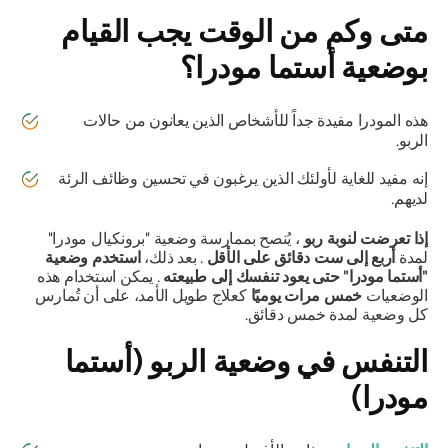
متى وكم من الوقت يجب القيام
بوضعية
أستما مودرا
؟
هذه
المودرا
مفيدة جداً للأشخاص الذين يعانون من حالات
الربو.
إنه مفيد للغاية لأولئك الذين يرغبون في تحسين وظائف الرئة
لديهم.
إذا تعرضت لنوبة ربو
، يُنصح بممارسة وضعية "برونكيال
مودرا"
لمدة
أربع إلى ست دقائق على الأقل
. بعد ذلك،
استخدم
وضعية
"أستما مودرا"
حتى يعود تنفسك إلى طبيعته
. يمكن استخدام هذه
الوضعيات
خمس مرات يوميًا
كعلاج طويل الأمد، على أن تُمارس
كل وضعية لمدة خمس دقائق.
التنفس في
وضعية الربو (أستما
مودرا)