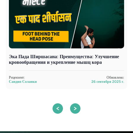
Эка Пада Ширшасана: Преимущества: Улучшение
П
кровообращения и укрепление мышц кора
г
Рецензент:
Обновлено:
Р
Сандип Соланки
26 сентября 2025 г.
С