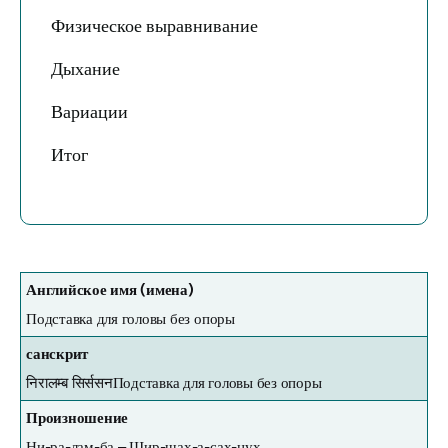
Физическое выравнивание
Дыхание
Вариации
Итог
Английское имя (имена)
Подставка для головы без опоры
санскрит
निरालम्ब सिर्ससन
Подставка для головы без опоры
Произношение
Ни-ра-лам-ба – Шир-шах-а-сах-нух