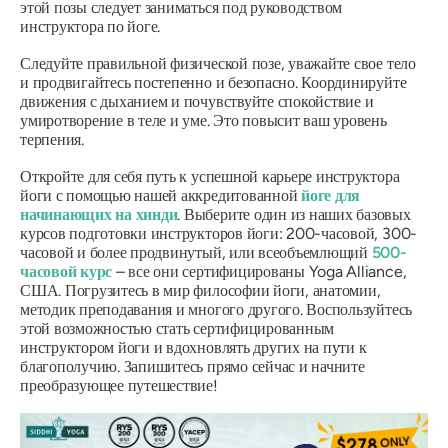
этой позы следует заниматься под руководством
инструктора по йоге.
Следуйте правильной физической позе, уважайте свое тело
и продвигайтесь постепенно и безопасно. Координируйте
движения с дыханием и почувствуйте спокойствие и
умиротворение в теле и уме. Это повысит ваш уровень
терпения.
Откройте для себя путь к успешной карьере инструктора
йоги с помощью нашей аккредитованной
йоге для
начинающих на хинди
. Выберите один из наших базовых
курсов подготовки инструкторов йоги: 200-часовой, 300-
часовой и более продвинутый, или всеобъемлющий
500-
часовой курс
– все они сертифицированы Yoga Alliance,
США. Погрузитесь в мир философии йоги, анатомии,
методик преподавания и многого другого. Воспользуйтесь
этой возможностью стать сертифицированным
инструктором йоги и вдохновлять других на пути к
благополучию. Запишитесь прямо сейчас и начните
преобразующее путешествие!