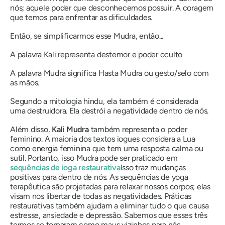
nós; aquele poder que desconhecemos possuir. A coragem
que temos para enfrentar as dificuldades.
Então, se simplificarmos esse
Mudra,
então...
A palavra Kali representa destemor e poder oculto
A palavra
Mudra
significa Hasta
Mudra
ou gesto/selo com
as mãos.
Segundo a mitologia hindu, ela também é considerada
uma destruidora. Ela destrói a negatividade dentro de nós.
Além disso,
Kali
Mudra
também representa o poder
feminino. A maioria dos textos iogues considera a Lua
como energia feminina que tem uma resposta calma ou
sutil. Portanto, isso
Mudra
pode ser praticado em
sequências de ioga restaurativa
Isso traz mudanças
positivas para dentro de nós. As sequências de yoga
terapêutica são projetadas para relaxar nossos corpos; elas
visam nos libertar de todas as negatividades. Práticas
restaurativas também ajudam a eliminar tudo o que causa
estresse, ansiedade e depressão. Sabemos que esses três
termos se tornaram como maus vizinhos para nós.