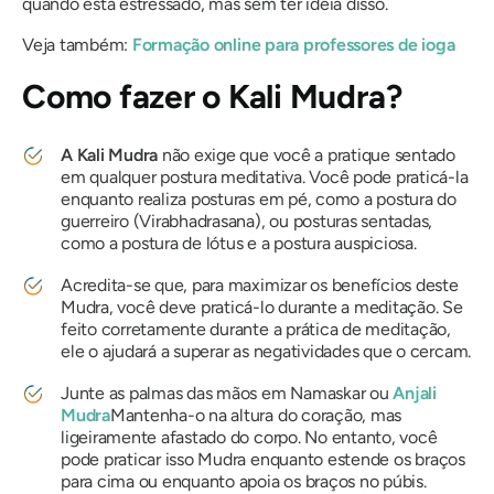
quando está estressado, mas sem ter ideia disso.
Veja também:
Formação online para professores de ioga
Como fazer
o Kali
Mudra?
A Kali Mudra
não exige que você a pratique sentado
em qualquer postura meditativa. Você pode praticá-la
enquanto realiza posturas em pé, como a postura do
guerreiro (Virabhadrasana), ou posturas sentadas,
como a postura de lótus e a postura auspiciosa.
Acredita-se que, para maximizar os benefícios deste
Mudra
, você deve praticá-lo durante a meditação. Se
feito corretamente durante a prática de meditação,
ele o ajudará a superar as negatividades que o cercam.
Junte as palmas das mãos em
Namaskar
ou
Anjali
Mudra
Mantenha-o na altura do coração, mas
ligeiramente afastado do corpo. No entanto, você
pode praticar isso
Mudra
enquanto estende os braços
para cima ou enquanto apoia os braços no púbis.