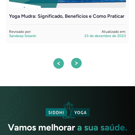
Yoga Mudra: Significado, Benefícios e Como Praticar
P
P
Revisado por:
Atualizado em:
Sandeep Solanki
23 de dezembro de 2023
R
S
Vamos melhorar
a sua saúde.