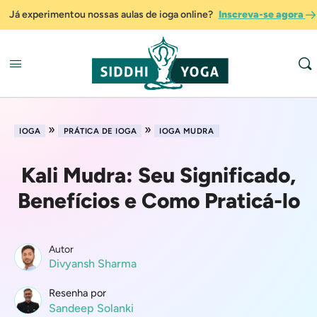
Já experimentou nossas aulas de ioga online?
Inscreva-se agora
»
»
IOGA
PRÁTICA DE IOGA
IOGA MUDRA
Kali Mudra: Seu Significado,
Benefícios e Como Praticá-lo
Autor
Divyansh Sharma
Resenha por
Sandeep Solanki