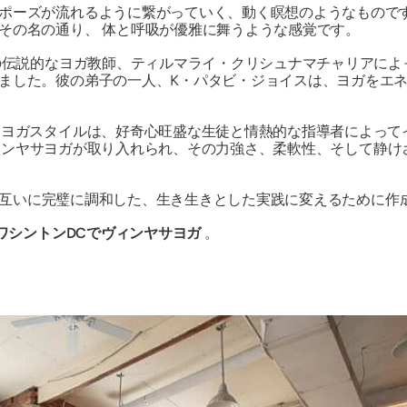
ポーズが流れるように繋がっていく、動く瞑想のようなもので
にその名の通り、
体と呼吸が優雅に舞うような感覚です。
ドの伝説的なヨガ教師、ティルマライ・クリシュナマチャリアに
ました。彼の弟子の一人、K・パタビ・ジョイスは、ヨガをエ
なヨガスタイルは、好奇心旺盛な生徒と情熱的な指導者によって
けてヴィンヤサヨガが取り入れられ、その力強さ、柔軟性、そして
互いに完璧に調和した、生き生きとした実践に変えるために作
ワシントンDCでヴィンヤサヨガ
。