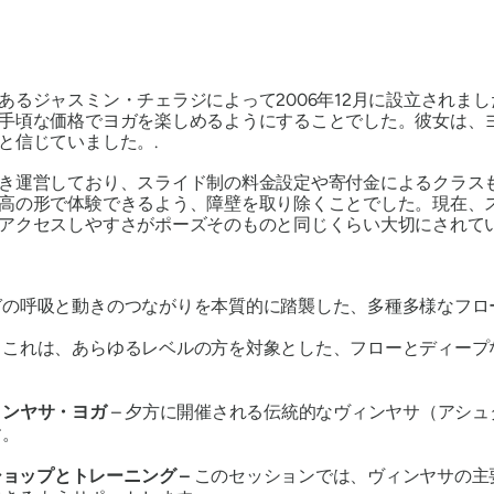
あるジャスミン・チェラジによって2006年12月に設立されま
手頃な価格でヨガを楽しめるようにすることでした。彼女は、
と信じていました。.
き運営しており、スライド制の料金設定や寄付金によるクラス
高の形で体験できるよう、障壁を取り除くことでした。現在、スタ
アクセスしやすさがポーズそのものと同じくらい大切にされて
ヨガの呼吸と動きのつながりを本質的に踏襲した、多種多様なフ
–
これは、あらゆるレベルの方を対象とした、フローとディープ
ィンヤサ・ヨガ
– 夕方に開催される伝統的なヴィンヤサ（アシ
す。
ョップとトレーニング –
このセッションでは、ヴィンヤサの主