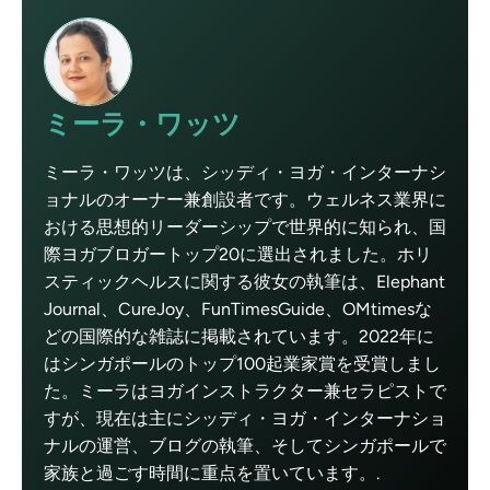
ミーラ・ワッツ
ミーラ・ワッツは、シッディ・ヨガ・インターナシ
ョナルのオーナー兼創設者です。ウェルネス業界に
おける思想的リーダーシップで世界的に知られ、国
際ヨガブロガートップ20に選出されました。ホリ
スティックヘルスに関する彼女の執筆は、Elephant
Journal、CureJoy、FunTimesGuide、OMtimesな
どの国際的な雑誌に掲載されています。2022年に
はシンガポールのトップ100起業家賞を受賞しまし
た。ミーラはヨガインストラクター兼セラピストで
すが、現在は主にシッディ・ヨガ・インターナショ
ナルの運営、ブログの執筆、そしてシンガポールで
家族と過ごす時間に重点を置いています。.