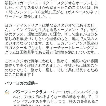
最初のヨガ・ディストリクト・スタジオをオープンしま
した。小さなスタジオから始まったこのスタジオは、瞬
く間にワシントンD.C.全域に広がるヨガスペースのネット
ワークへと成長しました。.
ヨガ・ディストリクトは単なるスタジオではありませ
ん。マインドフルな生活を送るムーブメントです。寄付
制のクラス、環境に配慮した運営、そして誰もがヨガを
楽しめる環境づくりという理念のもと、地元で人気のス
タジオとなっています。また、ヨガアライアンス認定の
ヨガスクールでもあり、ティーチャートレーニングプロ
グラムは国際基準である質と信頼性を満たしています。.
このスタジオは長年にわたり、温かく、偏見のない雰囲
気作りで高く評価されてきました。生徒たちは練習のた
めだけでなく、繋がり、癒し、そして共に成長するため
にここに来ます！
パワーヨガの提供 –
パワーフロークラス
– パワーヨガにインスパイアさ
れた、力強く流れるような一連の動きを通して、マ
インドフルネスを中心としつつ、持久力を高めるこ