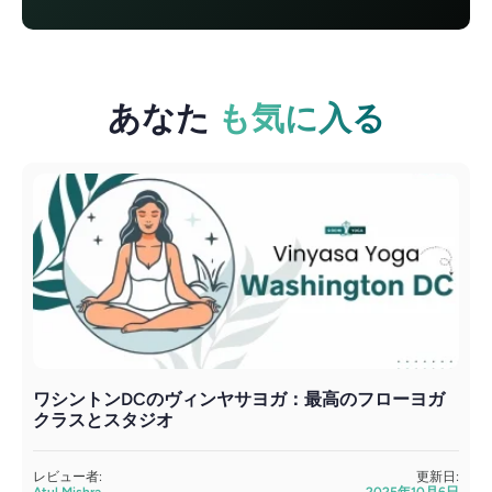
あなた
も気に入る
ワシントンDCのヴィンヤサヨガ：最高のフローヨガ
クラスとスタジオ
レビュー者:
更新日:
Atul Mishra
2025年10月6日
A