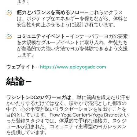
ます。
筋力とバランスを高めるフロー
– これらのクラス
は、ポジティブなエネルギーを保ちながら、体幹と
安定性を向上させるように設計されています。
コミュニティイベント
– インナーパワーヨガの要素
を大規模なグループイベントに取り入れ、生徒たち
が創造的で力強い方法でヨガを体験できるよう支援
します。
ウェブサイト –
https://www.epicyogadc.com
結論 –
ワシントンDCのパワーヨガは
、単に筋肉を鍛えたり汗を
かいたりするだけではなく、賑やかで混沌とした都市の
中で、心の平安と深いリラクゼーションを見出すことを
目的としています。Flow Yoga CenterやYoga Districtとい
った登録スタジオでは、体系的で手頃な価格の、スケジ
ュールが組まれた、コミュニティ主導型のヨガレッスン
を提供しています。