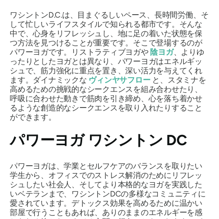
ワシントンD.C.は、目まぐるしいペース、長時間労働、そ
して忙しいライフスタイルで知られる都市です。そんな
中で、心身をリフレッシュし、地に足の着いた状態を保
つ方法を見つけることが重要です。そこで登場するのが
パワーヨガです。リストラティブヨガや
陰ヨガ
、よりゆ
ったりとしたヨガとは異なり、パワーヨガはエネルギッ
シュで、筋力強化に重点を置き、深い活力を与えてくれ
ます。ダイナミックな
ヴィンヤサフロー
と、スタミナを
高めるための挑戦的なシークエンスを組み合わせたり、
呼吸に合わせた動きで筋肉を引き締め、心を落ち着かせ
るような創造的なシークエンスを取り入れたりすること
ができます。
パワーヨガ ワシントン DC
パワーヨガは、学業とセルフケアのバランスを取りたい
学生から、オフィスでのストレス解消のためにリフレッ
シュしたい社会人、そしてより本格的なヨガを実践した
いベテランまで、ワシントンDCの多様なコミュニティに
愛されています。デトックス効果を高めるために温かい
部屋で行うこともあれば、ありのままのエネルギーを感