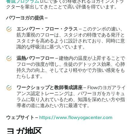
養成プログラム
D.C.で多くの尊敬されるヨガインストラ
クターを輩出してきたことで高い評価を得ています。
パワーヨガの提供 –
エンパワー・フロー・クラス
– このテンポの速い、
筋力重視のフローは、スタジオの特徴である発汗と
スタミナを高めるように設計されており、同時に意
識的な呼吸法に基づいています。
温熱パワーフロー
– 建物内の温度が上昇することで
フローの強度が増し、生徒のデトックス効果、心肺
持久力の向上、そしてより軽やかで力強い感覚をも
たらします。
ワークショップと教師養成講座
– Flowのヨガアライ
アンス認定トレーニングは、パワーヨガをカリキュ
ラムに取り入れているため、知識を深めたい方や指
導者の道に進みたい方に最適です。
ウェブサイト –
https://www.flowyogacenter.com
ヨガ地区