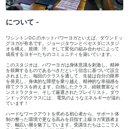
について -
ワシントンD.C.のホットパワーヨガといえば、ダウンドッ
グヨガが有名です。ジョージタウンとベセスダにスタジ
オを構え、規律、汗、そして変化の組み合わせによって
成長するヨギーたちのコミュニティを築いています。.
このスタジオは、パワーヨガは身体意識を刺激し、精神
を鼓舞するものであるべきだという信念に基づいて設立
されました。毎回のクラスを通して、生徒は自分の限界
を発見し、身体的な障壁を乗り越え、精神的な幸福感を
得てクラスを終えます。白熱したクラス、経験豊富なイ
ンストラクター、そして厳選されたプレイリスト。ダウ
ンドッグのクラスには、
電気のようなエネルギーが溢れ
ています！
ハードなワークアウトを求める初心者から、サポート体
制の整った環境で更なる高みを目指す上級ヨガ実践者ま
で、幅広い層を魅了しています。受講生たちはここで人