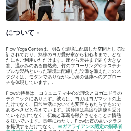
について -
Flow Yoga Centerは、明るく環境に配慮した空間として設
計されており、熟練のヨガ愛好家から初心者まで、どな
たにもご利用いただけます。床から天井まで届く大きな
窓、温かみのある自然光、竹のフローリングやサステナ
ブルな製品といった環境に配慮した設備を備えたこのス
タジオは、モダンでありながら心身の健康へのアプロー
チを体現しています。.
Flowの特長は、コミュニティ中心の理念とヨガニドラの
テクニックにあります。彼らは、ヨガはヨガマットの上
だけでなく、日常生活においても変容をもたらすもので
あるべきだと考えています。講師陣は高度な訓練を受け
ているだけでなく、伝統と革新を融合させることに情熱
を注いでいます。長年にわたり、Flowは質の高いクラス
を提供するだけでなく、
ヨガアライアンス認定の指導者