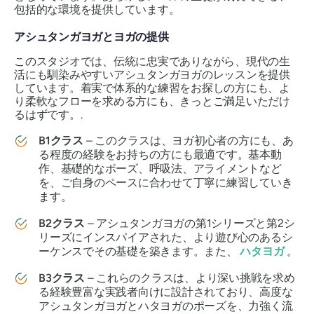
包括的な環境を提供しています。
アシュタンガヨガとヨガの提供
このスタジオでは、伝統に忠実でありながら、現代の生
活にも馴染みやすいアシュタンガヨガのレッスンを提供
しています。着実で体系的な練習をお探しの方にも、よ
り柔軟なフローを求める方にも、きっとご満足いただけ
るはずです。.
B1クラス
– このクラスは、ヨガ初心者の方にも、あ
る程度の経験をお持ちの方にも最適です。基本動
作、基礎的なポーズ、呼吸法、アライメントなど
を、ご自身のペースに合わせて丁寧に練習していき
ます。
B2クラス
– アシュタンガヨガの第1シリーズと第2シ
リーズにインスパイアされた、より遊び心のあるシ
ーケンスでその基礎を築きます。また、
ハタヨガ
。
B3クラス
– これらのクラスは、より深い挑戦を求め
る経験豊富な実践者向けに設計されており、高度な
アシュタンガヨガとハタヨガのポーズを、力強く流