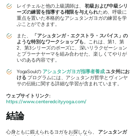
レイチェルと他の上級講師は、
初級および中級シリ
ーズの練習を指導する権限を与えられ
ため、呼吸に
重点を置いた本格的なアシュタンガヨガの練習を学
ぶことができます。
また、
「アシュタンガ・エクストラ・スパイス」の
ような特別なワークショップも
。これは、第1、第
2、第3シリーズのポーズに、深いリラクゼーション
とプラーナヤーマを組み合わせた、楽しくてやりが
いのある内容です。
YogaSoulの
アシュタンガヨガ指導者養成
ユタ州にお
ける
プログラムには、アシュタンガ哲学とヴィンヤ
サの伝統に関する詳細な学習が含まれています。
ウェブサイトリンク:
https://www.centeredcityyoga.com/
結論
心身ともに鍛えられるヨガをお探しなら、
アシュタンガ