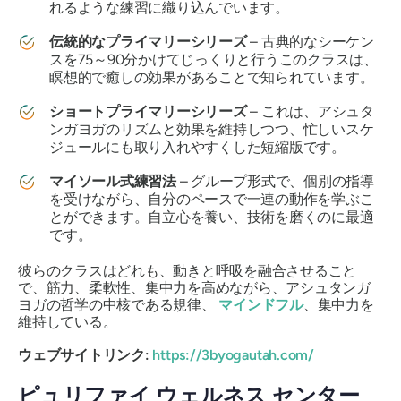
れるような練習に織り込んでいます。
伝統的なプライマリーシリーズ
– 古典的なシーケン
スを75～90分かけてじっくりと行うこのクラスは、
瞑想的で癒しの効果があることで知られています。
ショートプライマリーシリーズ
– これは、アシュタ
ンガヨガのリズムと効果を維持しつつ、忙しいスケ
ジュールにも取り入れやすくした短縮版です。
マイソール式練習法
– グループ形式で、個別の指導
を受けながら、自分のペースで一連の動作を学ぶこ
とができます。自立心を養い、技術を磨くのに最適
です。
彼らのクラスはどれも、動きと呼吸を融合させること
で、筋力、柔軟性、集中力を高めながら、アシュタンガ
ヨガの哲学の中核である規律、
マインドフル
、集中力を
維持している。
ウェブサイトリンク:
https://3byogautah.com/
ピュリファイ ウェルネス センター