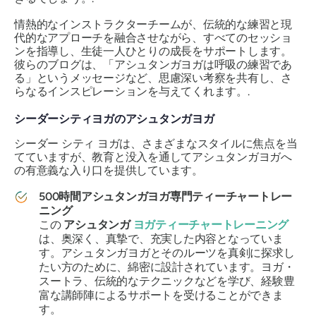
情熱的なインストラクターチームが、伝統的な練習と現
代的なアプローチを融合させながら、すべてのセッショ
ンを指導し、生徒一人ひとりの成長をサポートします。
彼らのブログは、「アシュタンガヨガは呼吸の練習であ
る」というメッセージなど、思慮深い考察を共有し、さ
らなるインスピレーションを与えてくれます。.
シーダーシティヨガのアシュタンガヨガ
シーダー シティ ヨガは、さまざまなスタイルに焦点を当
てていますが、教育と没入を通してアシュタンガヨガへ
の有意義な入り口を提供しています。
500時間アシュタンガヨガ専門ティーチャートレー
ニング
この
アシュタンガ
ヨガティーチャートレーニング
は、奥深く、真摯で、充実した内容となっていま
す。アシュタンガヨガとそのルーツを真剣に探求し
たい方のために、綿密に設計されています。ヨガ・
スートラ、伝統的なテクニックなどを学び、経験豊
富な講師陣によるサポートを受けることができま
す。