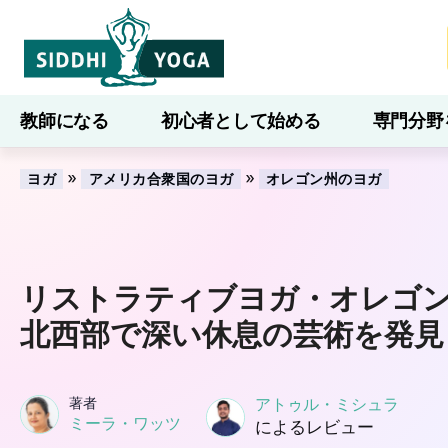
教師になる
初心者として始める
専門分野
ブログ
学ぶ
»
»
ヨガ
アメリカ合衆国のヨガ
オレゴン州のヨガ
リストラティブヨガ・オレゴ
北西部で深い休息の芸術を発見
著者
アトゥル・ミシュラ
ミーラ・ワッツ
によるレビュー