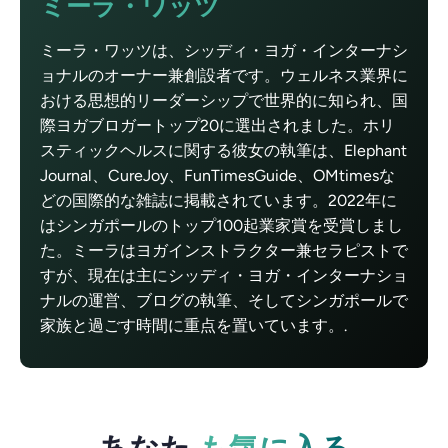
ミーラ・ワッツ
ミーラ・ワッツは、シッディ・ヨガ・インターナシ
ョナルのオーナー兼創設者です。ウェルネス業界に
おける思想的リーダーシップで世界的に知られ、国
際ヨガブロガートップ20に選出されました。ホリ
スティックヘルスに関する彼女の執筆は、Elephant
Journal、CureJoy、FunTimesGuide、OMtimesな
どの国際的な雑誌に掲載されています。2022年に
はシンガポールのトップ100起業家賞を受賞しまし
た。ミーラはヨガインストラクター兼セラピストで
すが、現在は主にシッディ・ヨガ・インターナショ
ナルの運営、ブログの執筆、そしてシンガポールで
家族と過ごす時間に重点を置いています。.