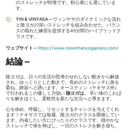
のストレッチが特徴です。初心者にも適していま
す。
YIN & VINYASA –
ヴィンヤサのダイナミックな流れ
と陰ヨガの深いストレッチを組み合わせた、バラン
スの取れた練習を提供する45分間のハイブリッドク
ラスです。
ウェブサイト –
https://www.morethanyogaplano.com/
結論 –
陰ヨガは、日々の生活や思考のせわしない動きから解放
され、ゆっくりとした動きで、長めのストレッチに身を
委ね、静寂へと誘います。オースティン（テキサス州）
で行われるこの優しく力強い
陰ヨガは、
辛い体のこわば
りを解きほぐし、柔軟性を新たな次元へと導きます。
心を休め、呼吸し、リセットするチャンスを与えてくれ
ます！テキサスでは毎週、陰ヨガのクラスを開催してい
ます。内省したい方にぴったりのクラスです。穏やかな
ストレッチで体を伸ばし、一日のストレスを解き放ち、