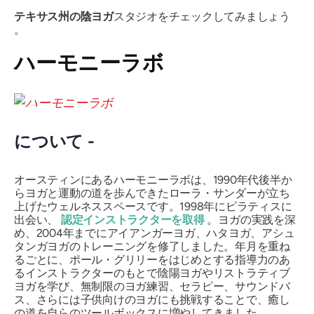
テキサス州の陰ヨガ
スタジオをチェックしてみましょう
。
ハーモニーラボ
について -
オースティンにあるハーモニーラボは、1990年代後半か
らヨガと運動の道を歩んできたローラ・サンダーが立ち
上げたウェルネススペースです。1998年にピラティスに
出会い、
認定インストラクターを取得
。ヨガの実践を深
め、2004年までにアイアンガーヨガ、ハタヨガ、アシュ
タンガヨガのトレーニングを修了しました。年月を重ね
るごとに、ポール・グリリーをはじめとする指導力のあ
るインストラクターのもとで陰陽ヨガやリストラティブ
ヨガを学び、無制限のヨガ練習、セラピー、サウンドバ
ス、さらには子供向けのヨガにも挑戦することで、癒し
の道を自らのツールボックスに増やしてきました。