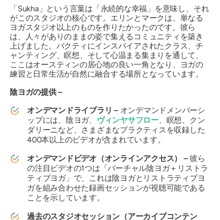
「Sukha」
という言葉は「永続的な幸福」を意味し、それ
がこのスタジオの核心です。エリンとマークは、単なる
ヨガスタジオ以上のものを作りたかったのです。彼ら
は、人々がありのままの姿で集えるコミュニティを築き
上げました。バクティにインスパイアされたクラス、チ
ャンティング、瞑想、そして心温まる集まりを通して、
ここはオースティンの居心地の良い一角となり、ヨガの
練習と日常生活が自然に融合する場所となっています。
陰ヨガの提供 –
オンデマンドライブラリ –
オンデマンドメンバーシ
ップには、陰ヨガ、
ヴィンヤサフロー
、瞑想、クン
ダリーニなど、さまざまなプラクティスを収録した
400本以上のビデオが含まれています。
オンデマンドビデオ（オンラインアクセス） –
彼ら
の注目ビデオの1つは「バーチャル陰ヨガ＋リストラ
ティブヨガ」で、これは陰ヨガとリストラティブヨ
ガを組み合わせた録画セッションが視聴可能である
ことを示しています。
過去のスタジオセッション（アーカイブコンテン