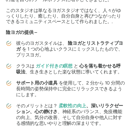
このスタジオは単なるヨガスタジオではなく、人々がゆ
っくりしたり、癒したり、自分自身と再びつながったり
できるコミュニティスペースとして作られました。.
陰ヨガの提供 –
彼らのヨガスタイルは、
陰ヨガとリストラティブヨ
ガ
を 1 つの心地よいクラスにミックスしたもので、
ブリスヨガ
。
クラスは
ガイド付きの瞑想
と
心を落ち着かせる呼
吸法
、生き生きとした楽な状態に導いてくれます。
サポート用の小道具
を使用して、2 分から 10 分間の
長時間の姿勢保持中に完全にリラックスできるよう
にします。
そのメリットとは？
柔軟性の向上
、深いリラクゼー
ション、心の静けさ
、神経系のバランス、免疫機能
の向上、気分の改善、そして自分自身や他人に対す
る感情的な思いやりと理解の深まりです。