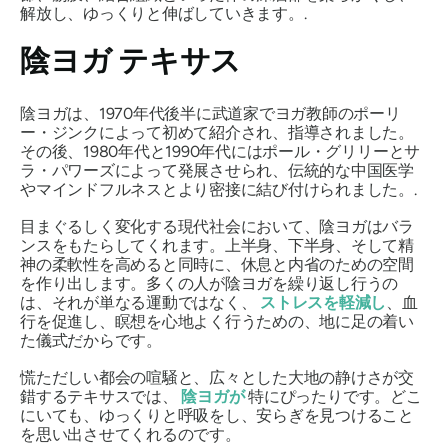
解放し、ゆっくりと伸ばしていきます。.
陰ヨガ テキサス
陰ヨガは、1970年代後半に武道家でヨガ教師のポーリ
ー・ジンクによって初めて紹介され、指導されました。
その後、1980年代と1990年代にはポール・グリリーとサ
ラ・パワーズによって発展させられ、伝統的な中国医学
やマインドフルネスとより密接に結び付けられました。.
目まぐるしく変化する現代社会において、陰ヨガはバラ
ンスをもたらしてくれます。上半身、下半身、そして精
神の柔軟性を高めると同時に、休息と内省のための空間
を作り出します。多くの人が陰ヨガを繰り返し行うの
は、それが単なる運動ではなく、
ストレスを軽減し
、血
行を促進し、瞑想を心地よく行うための、地に足の着い
た儀式だからです。
慌ただしい都会の喧騒と、広々とした大地の静けさが交
錯するテキサスでは、
陰ヨガが
特にぴったりです。どこ
にいても、ゆっくりと呼吸をし、安らぎを見つけること
を思い出させてくれるのです。