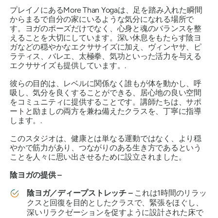
プレイノにあるMore Than Yogaは、足を踏み入れた瞬間
からまるで自分の家にいるような気分になれる場所で
す。ヨガのポーズだけでなく、心身と魂のバランスを整
えることを大切にしています。深い休息をもたらす陰ヨ
ガなどの穏やかなエクササイズに加え、ヴィンヤサ、ピ
ラティス、バレエ、太極拳、気功といった活力を与える
エクササイズも提供しています。.
彼らの目的は、レベルに関係なく誰もが体を動かし、呼
吸し、気分を良くすることができる、居心地の良い空間
をコミュニティに提供することです。講師たちは、サポ
ートと励ましの両方を兼ね備えたクラスを、丁寧に指導
します。.
このスタジオは、健康とは単なる運動ではなく、より穏
やかで筋力があり、つながりのある生き方であるという
ことを人々に思い出させるために設立されました。
陰ヨガの提供 –
陰ヨガ／ディープストレッチ –
これは1時間のリラッ
クスと回復を目的としたクラスで、緊張をほぐし、
深いリラクゼーションを促すように設計された床で