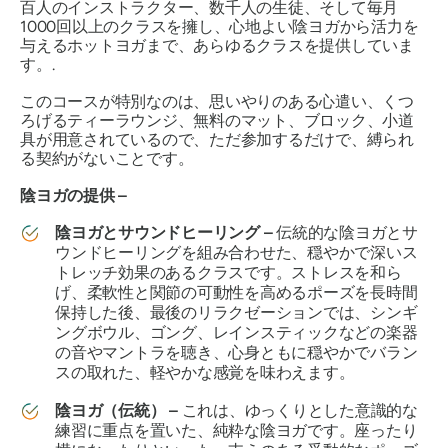
百人のインストラクター、数千人の生徒、そして毎月
1000回以上のクラスを擁し、心地よい陰ヨガから活力を
与えるホットヨガまで、あらゆるクラスを提供していま
す。.
このコースが特別なのは、思いやりのある心遣い、くつ
ろげるティーラウンジ、無料のマット、ブロック、小道
具が用意されているので、ただ参加するだけで、縛られ
る契約がないことです。
陰ヨガの提供 –
陰ヨガとサウンドヒーリング –
伝統的な陰ヨガとサ
ウンドヒーリングを組み合わせた、穏やかで深いス
トレッチ効果のあるクラスです。ストレスを和ら
げ、柔軟性と関節の可動性を高めるポーズを長時間
保持した後、最後のリラクゼーションでは、シンギ
ングボウル、ゴング、レインスティックなどの楽器
の音やマントラを聴き、心身ともに穏やかでバラン
スの取れた、軽やかな感覚を味わえます。
陰ヨガ（伝統） –
これは、ゆっくりとした意識的な
練習に重点を置いた、純粋な陰ヨガです。座ったり