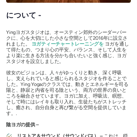
について -
Yingヨガスタジオは、オースティン郊外のシーダーパー
クに、心を大切にした小さな空間として2016年に設立さ
れました。
ヨガティーチャートレーニングを
ヨガを通し
て得たもの、つまり心の平安、バランス、そして人生を
より楽に生きる方法を分かち合いたいと強く感じ、ヨガ
スタジオを設立しました。
彼女のビジョンは、人々がゆっくりと動き、深く呼吸
し、支えられていると感じられるスタジオを作ることで
した。Ying Yogaのクラスでは、動きとエネルギーを司る
陽と、静寂と内省を司る陰という、両方の世界の良いと
ころを融合させています。ヨガに加え、呼吸法、瞑想、
そして時にはレイキも取り入れ、生徒たちがストレッチ
し、癒され、自分自身と再び繋がる空間を提供していま
す。.
陰ヨガの提供 –
リストア＆サウンド（サウンドバス） –
これは、穏