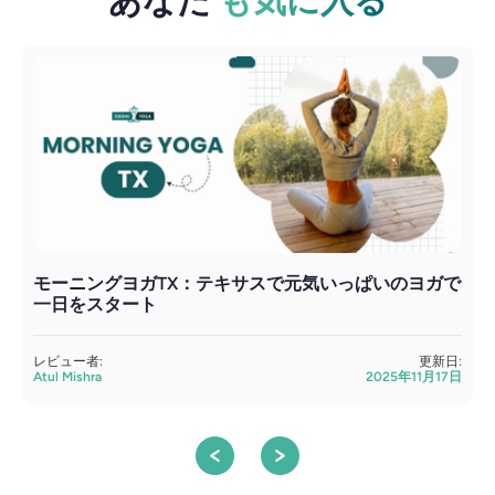
あなた
も気に入る
モーニングヨガTX：テキサスで元気いっぱいのヨガで
一日をスタート
レビュー者:
更新日:
Atul Mishra
2025年11月17日
A