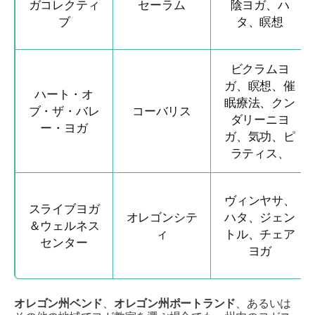
ガコレクティ
セーラム
陰ヨガ、ハ
ブ
タ、瞑想
ビクラムヨ
ガ、瞑想、催
ハート・オ
眠療法、クン
ブ・ザ・バレ
コーバリス
ダリーニヨ
ー・ヨガ
ガ、気功、ピ
ラティス、
ヴィンヤサ、
スライブヨガ
オレゴンシテ
ハタ、ジェン
＆ウェルネス
ィ
トル、チェア
センター
ヨガ
オレゴン州ベンド
、
オレゴン州ポートランド
、あるいは