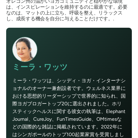
オレゴン州の温かいヨガコミュニティと穏やかな環境
は、インスピレーションを維持するのに最適です。必要
なのは、マットの上に立ち、呼吸を整え、リラックス
し、成長する機会を自分に与えることだけです。.
ミーラ・ワッツ
ミーラ・ワッツは、シッディ・ヨガ・インターナシ
ョナルのオーナー兼創設者です。ウェルネス業界に
おける思想的リーダーシップで世界的に知られ、国
際ヨガブロガートップ20に選出されました。ホリ
スティックヘルスに関する彼女の執筆は、Elephant
Journal、CureJoy、FunTimesGuide、OMtimesな
どの国際的な雑誌に掲載されています。2022年に
はシンガポールのトップ100起業家賞を受賞しまし