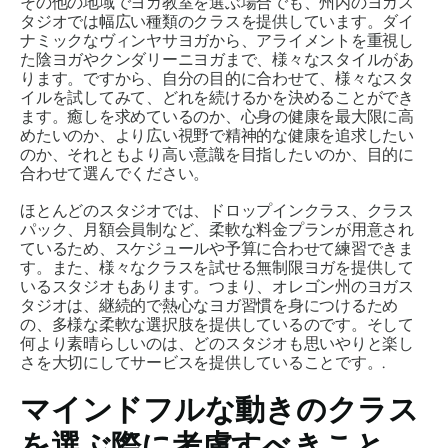
その他の地域でヨガ教室を選ぶ場合でも、州内のヨガス
タジオでは幅広い種類のクラスを提供しています。ダイ
ナミックなヴィンヤサヨガから、アライメントを重視し
た陰ヨガやクンダリーニヨガまで、様々なスタイルがあ
ります。ですから、自分の目的に合わせて、様々なスタ
イルを試してみて、どれを続けるかを決めることができ
ます。癒しを求めているのか、心身の健康を最大限に高
めたいのか、より広い視野で精神的な健康を追求したい
のか、それともより高い意識を目指したいのか、目的に
合わせて選んでください。
ほとんどのスタジオでは、ドロップインクラス、クラス
パック、月額会員制など、柔軟な料金プランが用意され
ているため、スケジュールや予算に合わせて練習できま
す。また、様々なクラスを試せる無制限ヨガを提供して
いるスタジオもあります。つまり、オレゴン州のヨガス
タジオは、継続的で熱心なヨガ習慣を身につけるため
の、多様な柔軟な選択肢を提供しているのです。そして
何より素晴らしいのは、どのスタジオも思いやりと楽し
さを大切にしてサービスを提供していることです。.
マインドフルな動きのクラス
を選ぶ際に考慮すべきこと