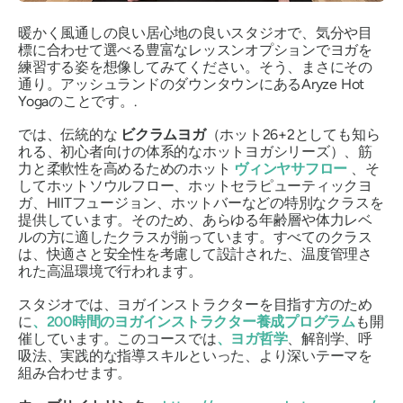
暖かく風通しの良い居心地の良いスタジオで、気分や目
標に合わせて選べる豊富なレッスンオプションでヨガを
練習する姿を想像してみてください。そう、まさにその
通り。アッシュランドのダウンタウンにあるAryze Hot
Yogaのことです。.
では、伝統的な
ビクラムヨガ
（ホット26+2としても知ら
れる、初心者向けの体系的なホットヨガシリーズ）、筋
力と柔軟性を高めるためのホット
ヴィンヤサフロー
、そ
してホットソウルフロー、ホットセラピューティックヨ
ガ、HIITフュージョン、ホットバーなどの特別なクラスを
提供しています。そのため、あらゆる年齢層や体力レベ
ルの方に適したクラスが揃っています。すべてのクラス
は、快適さと安全性を考慮して設計された、温度管理さ
れた高温環境で行われます。
スタジオでは、ヨガインストラクターを目指す方のため
に
、200時間のヨガインストラクター養成プログラム
も開
催しています。このコースでは
、ヨガ哲学
、解剖学、呼
吸法、実践的な指導スキルといった、より深いテーマを
組み合わせます。