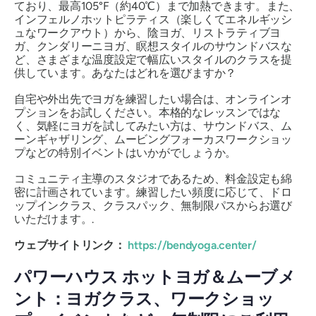
ており、最高105°F（約40℃）まで加熱できます。また、
インフェルノホットピラティス（楽しくてエネルギッシ
ュなワークアウト）から、陰ヨガ、リストラティブヨ
ガ、クンダリーニヨガ、瞑想スタイルのサウンドバスな
ど、さまざまな温度設定で幅広いスタイルのクラスを提
供しています。あなたはどれを選びますか？
自宅や外出先でヨガを練習したい場合は、オンラインオ
プションをお試しください。本格的なレッスンではな
く、気軽にヨガを試してみたい方は、サウンドバス、ム
ーンギャザリング、ムービングフォーカスワークショッ
プなどの特別イベントはいかがでしょうか。
コミュニティ主導のスタジオであるため、料金設定も綿
密に計画されています。練習したい頻度に応じて、ドロ
ップインクラス、クラスパック、無制限パスからお選び
いただけます。.
ウェブサイトリンク：
https://bendyoga.center/
パワーハウス ホットヨガ＆ムーブメ
ント：ヨガクラス、ワークショッ