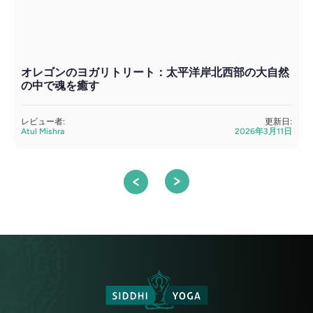
オレゴンのヨガリトリート：太平洋岸北西部の大自然
の中で魂を癒す
レビュー者:
更新日:
Atul Mishra
2026年3月11日
A