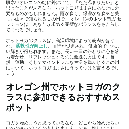
肌寒いオレゴンの朝に外に出て、「ただ温まりたい」と
思ったことがあるなら、ホットヨガはまさにあなたに必
要なものかもしれません。雨が多く、緑豊かな森林と美
しい山々で知られるこの州で、
オレゴンのホットヨガ
セ
ッションは、あなたが求める完璧なバランスをもたらし
てくれるでしょう。
ホットヨガのクラスは、高温環境によって筋肉がほぐ
れ、
柔軟性が向上し
、血行が促進され、健康的で心地よ
い輝きが得られます。また、長い一日の終わりに心を落
ち着かせ、リフレッシュするのに最適な方法です。自
然、運動、そしてマインドフルな生活を重んじるこの州
において、ホットヨガはまさにうってつけと言えるでし
ょう。
オレゴン州でホットヨガのク
ラスに参加できるおすすめス
ポット
ヨガを始めようと思っているなら、どこから始めたらい
いのか迷っているかもしれません。でも、嬉しいこと