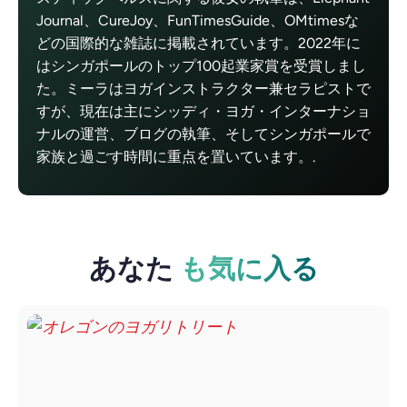
Journal、CureJoy、FunTimesGuide、OMtimesな
どの国際的な雑誌に掲載されています。2022年に
はシンガポールのトップ100起業家賞を受賞しまし
た。ミーラはヨガインストラクター兼セラピストで
すが、現在は主にシッディ・ヨガ・インターナショ
ナルの運営、ブログの執筆、そしてシンガポールで
家族と過ごす時間に重点を置いています。.
あなた
も気に入る