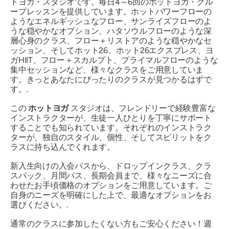
トヨガ・スタジオです。毎日4～6回のホットヨガ・グル
ープレッスンを提供しています。ホットパワーフローの
ようなエネルギッシュなフロー、サンライズフローのよ
うな穏やかなオプション、ハタソウルフローのような深
層心身のクラス、フロー＋リストアのような穏やかなセ
ッション、そしてホット26、ホット26エクスプレス、ヨ
ガHIIT、フロー＋スカルプト、プライマルフローのような
集中セッションなど、様々なクラスをご用意していま
す。きっとあなたにぴったりのクラスが見つかるはずで
す。.
この
ホットヨガ
スタジオは、フレンドリーで経験豊富な
インストラクターが、生徒一人ひとりを丁寧にサポート
することでも知られています。それぞれのインストラク
ターが、独自のスタイル、個性、そしてスピリットをク
ラスに持ち込んでくれます。
新入生向けの入会パスから、ドロップインクラス、クラ
スパック、月間パス、長期会員まで、様々なニーズに合
わせたお手頃価格のオプションをご用意しています。ご
自身のニーズを明確にした上で、最適なオプションをお
選びください。.
通常のクラスに参加したくない方もご安心ください！週