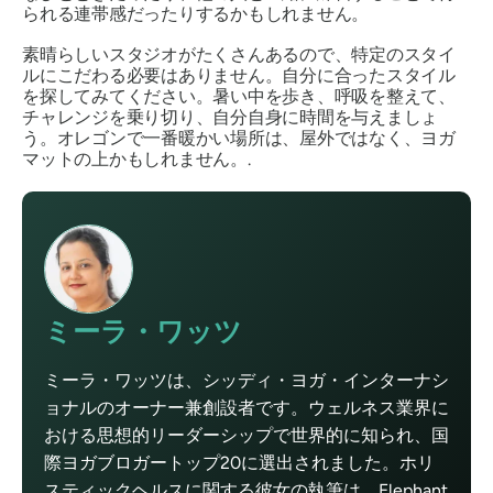
られる連帯感だったりするかもしれません。
素晴らしいスタジオがたくさんあるので、特定のスタイ
ルにこだわる必要はありません。自分に合ったスタイル
を探してみてください。暑い中を歩き、呼吸を整えて、
チャレンジを乗り切り、自分自身に時間を与えましょ
う。オレゴンで一番暖かい場所は、屋外ではなく、ヨガ
マットの上かもしれません。.
ミーラ・ワッツ
ミーラ・ワッツは、シッディ・ヨガ・インターナシ
ョナルのオーナー兼創設者です。ウェルネス業界に
おける思想的リーダーシップで世界的に知られ、国
際ヨガブロガートップ20に選出されました。ホリ
スティックヘルスに関する彼女の執筆は、Elephant