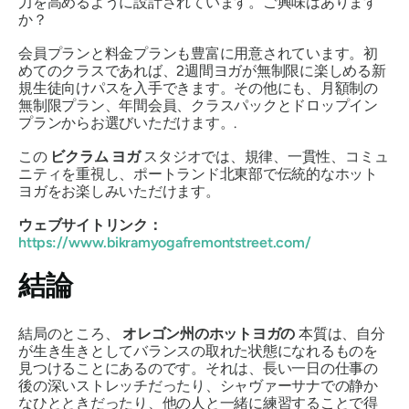
力を高めるように設計されています。ご興味はあります
か？
会員プランと料金プランも豊富に用意されています。初
めてのクラスであれば、2週間ヨガが無制限に楽しめる新
規生徒向けパスを入手できます。その他にも、月額制の
無制限プラン、年間会員、クラスパックとドロップイン
プランからお選びいただけます。.
この
ビクラム ヨガ
スタジオでは、規律、一貫性、コミュ
ニティを重視し、ポートランド北東部で伝統的なホット
ヨガをお楽しみいただけます。
ウェブサイトリンク：
https://www.bikramyogafremontstreet.com/
結論
結局のところ、
オレゴン州のホットヨガの
本質は、自分
が生き生きとしてバランスの取れた状態になれるものを
見つけることにあるのです。それは、長い一日の仕事の
後の深いストレッチだったり、シャヴァーサナでの静か
なひとときだったり、他の人と一緒に練習することで得