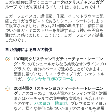
ヨガの信仰に基づく
ニューヨークのクリスチャンヨガグ
ループ
でヨガを実践するメリットはまさにこれです！
ヨガ・フェイスは、講演家、作家、そしてトラウマに配
慮したヨガセラピストであるミシェル・シーレンによっ
て設立されました。彼女は21日間の断食中に、信仰に基
づいたヨガ・ミニストリーを創設するよう神から召命を
受けたと感じました。こうして、ヨガ・フェイスが誕生
したのです。
ヨガ信仰によるヨガの提供
100時間クリスチャンヨガティーチャートレーニン
グ
：5つのモジュールからなる柔軟なオンラインプロ
グラムで、自分のペースで進めることができます。
聖書に基づいた、リストラティブヨガ、ジェントル
ヨガ、
ヴィンヤサヨガのフローを
。
200時間クリスチャンヨガティーチャートレーニン
グ
：このコースは、100時間のオンライン学習と対面
またはバーチャルでの集中的な実践を組み合わせた
ものです。
ハタヨガ
、
陰ヨガ
、プレマタニティヨガ
など、様々な信仰に基づいたヨガのスタイルを網羅