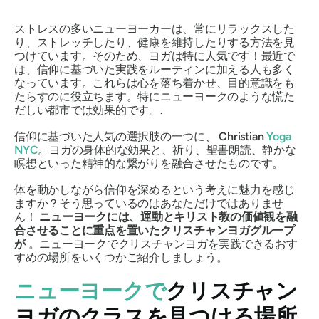
ストレスの多いニューヨーカーは、常にリラックスした
り、ストレッチしたり、健康を維持したりする方法を見
つけています。そのため、ヨガは特に人気です！最近で
は、信仰に基づいた実践をルーティンに加える人も多く
なっています。これらは心を落ち着かせ、目的意識をも
たらすのに役立ちます。特にニューヨークのような慌た
だしい都市では効果的です。.
信仰に基づいた人気の選択肢の一つに、
Christian
Yoga
NYC
。ヨガの身体的な効果と、祈り、聖書朗読、静かな
瞑想といった精神的な繋がりを融合させたものです。
体を動かしながら信仰を深めるという考えに魅力を感じ
ますか？そう思っているのはあなただけではありませ
ん！
ニューヨークには、運動とキリスト教の価値観を融
合させることに重点を置いたクリスチャンヨガグループ
が
。ニューヨークでクリスチャンヨガを実践できるおす
すめの場所をいくつかご紹介しましょう。
ニューヨークで
クリスチャン
ヨガのクラスを見つける場所