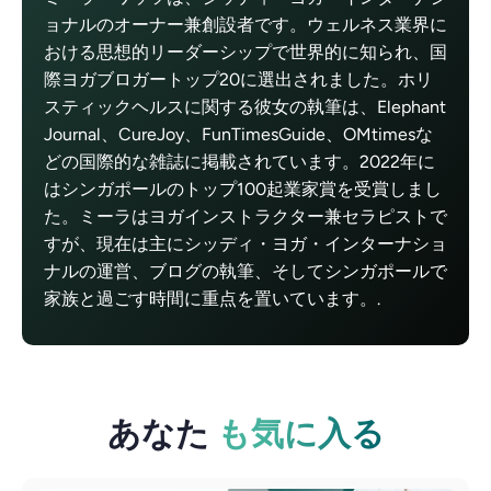
ョナルのオーナー兼創設者です。ウェルネス業界に
おける思想的リーダーシップで世界的に知られ、国
際ヨガブロガートップ20に選出されました。ホリ
スティックヘルスに関する彼女の執筆は、Elephant
Journal、CureJoy、FunTimesGuide、OMtimesな
どの国際的な雑誌に掲載されています。2022年に
はシンガポールのトップ100起業家賞を受賞しまし
た。ミーラはヨガインストラクター兼セラピストで
すが、現在は主にシッディ・ヨガ・インターナショ
ナルの運営、ブログの執筆、そしてシンガポールで
家族と過ごす時間に重点を置いています。.
あなた
も気に入る