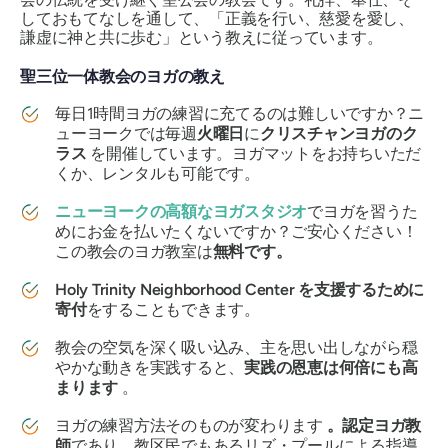
しておもてなしを通して、「正義を行い、慈愛を愛し、
謙虚に神と共に歩む」という教えに従っています。
聖三位一体教会のヨガの教え
毎日1時間ヨガの練習に充てるのは難しいですか？ニ
ューヨークでは毎週
火曜日
に
クリスチャンヨガのク
ラス
を開催しています。ヨガマットをお持ちいただ
くか、レンタルも可能です。
ニューヨークの高額なヨガスタジオ
でヨガを習うた
めにお金を払いたくないですか？ご安心ください！
この教会のヨガ教室は
無料です。
Holy Trinity Neighborhood Center を支援するために
寄付
をすることもできます。
教会の空気を深く吸い込み、主を思い出しながら穏
やかな動きを実践すると、
実践の恩恵は何倍にも高
まります
。
ヨガの練習方法そのものが変わります
。認定ヨガ教
師
であり、教区民でもあるリズ・プールによる指導