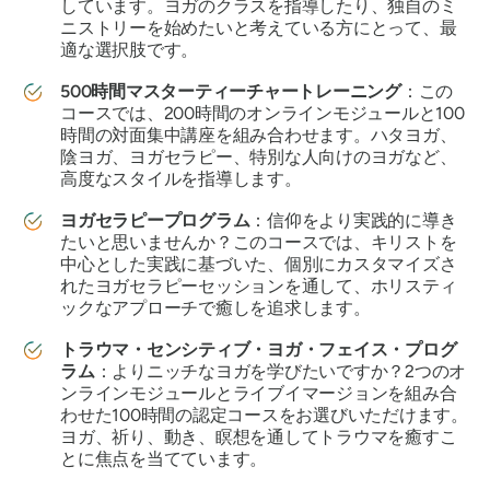
しています。ヨガのクラスを指導したり、独自のミ
ニストリーを始めたいと考えている方にとって、最
適な選択肢です。
500時間マスターティーチャートレーニング
：この
コースでは、200時間のオンラインモジュールと100
時間の対面集中講座を組み合わせます。ハタヨガ、
陰ヨガ、ヨガセラピー、特別な人向けのヨガなど、
高度なスタイルを指導します。
ヨガセラピープログラム
：信仰をより実践的に導き
たいと思いませんか？このコースでは、キリストを
中心とした実践に基づいた、個別にカスタマイズさ
れたヨガセラピーセッションを通して、ホリスティ
ックなアプローチで癒しを追求します。
トラウマ・センシティブ・ヨガ・フェイス・プログ
ラム
：よりニッチなヨガを学びたいですか？2つのオ
ンラインモジュールとライブイマージョンを組み合
わせた100時間の認定コースをお選びいただけます。
ヨガ、祈り、動き、瞑想を通してトラウマを癒すこ
とに焦点を当てています。