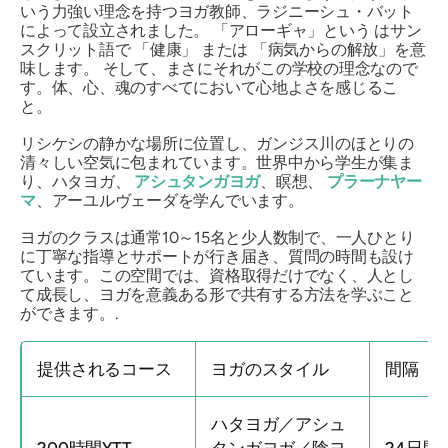
いう力強い理念を持つヨガ教師、ラジニーシュ・バット
によって設立されました。
「アローギャ」という
はサン
スクリット語で
「健康」
または
「病気からの解放」を意
味します。
そして、まさにそれがこの学校の理念なので
す。体、心、魂のすべてにおいて心地よさを感じるこ
と。
リシケシの静かな場所に位置し、ガンジス川のほとりの
清々しい空気に包まれています。世界中から学生が集ま
り、ハタヨガ、
アシュタンガヨガ
、瞑想、
プラーナヤー
マ
、アーユルヴェーダを学んでいます。
ヨガのクラスは通常10～15名と少人数制で、一人ひとり
に丁寧な指導とサポートが行き届き、質問の時間も設け
ています。この空間では、資格取得だけでなく、人とし
て成長し、ヨガを意義ある形で共有する方法を学ぶこと
ができます。.
提供されるコース
ヨガのスタイル
間隔
ハタヨガ／アシュ
200時間YTT
タンガヨガ／陰ヨ
24日間