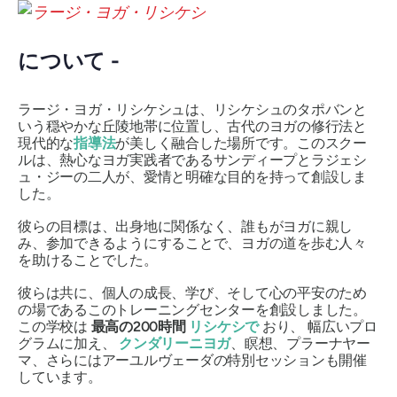
について -
ラージ・ヨガ・リシケシュは、リシケシュのタポバンと
いう穏やかな丘陵地帯に位置し、古代のヨガの修行法と
現代的な
指導法
が美しく融合した場所です。このスクー
ルは、熱心なヨガ実践者であるサンディープとラジェシ
ュ・ジーの二人が、愛情と明確な目的を持って創設しま
した。
彼らの目標は、出身地に関係なく、誰もがヨガに親し
み、参加できるようにすることで、ヨガの道を歩む人々
を助けることでした。
彼らは共に、個人の成長、学び、そして心の平安のため
の場であるこのトレーニングセンターを創設しました。
この学校は
最高の200時間
リシケシで
おり、
幅広いプロ
グラムに加え、
クンダリーニヨガ
、瞑想、プラーナヤー
マ、さらにはアーユルヴェーダの特別セッションも開催
しています。