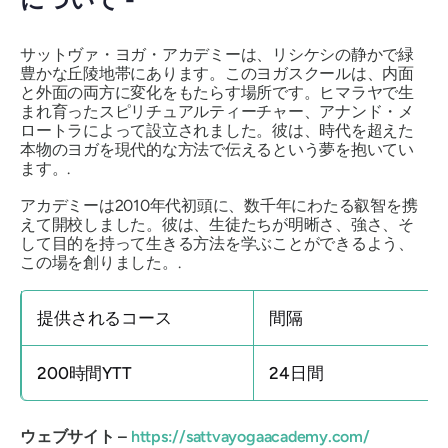
サットヴァ・ヨガ・アカデミーは、リシケシの静かで緑
豊かな丘陵地帯にあります。このヨガスクールは、内面
と外面の両方に変化をもたらす場所です。ヒマラヤで生
まれ育ったスピリチュアルティーチャー、アナンド・メ
ロートラによって設立されました。彼は、時代を超えた
本物のヨガを現代的な方法で伝えるという夢を抱いてい
ます。.
アカデミーは2010年代初頭に、数千年にわたる叡智を携
えて開校しました。彼は、生徒たちが明晰さ、強さ、そ
して目的を持って生きる方法を学ぶことができるよう、
この場を創りました。.
提供されるコース
間隔
200時間YTT
24日間
ウェブサイト –
https://sattvayogaacademy.com/