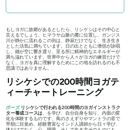
もしヨガに故郷があるとしたら、リシケシはその中心と
言えるでしょう。ヒマラヤ山脈の麓に位置し、ガンジス
川が静かに流れるこの街は、静寂だけでなく、生き生き
とした活気に満ちています。日の出とともに僧侶が詠唱
し、鐘が空に響き渡り、至る所に精神的なエネルギーが
満ち溢れています。世界中から人々がヨガの練習だけで
なく、ヨガを真に理解するためにこの地を訪れるのも不
思議ではありません。.
リシケシでの200時間ヨガテ
ィーチャートレーニング
ポーズ
リシケシで行われる200時間のヨガインストラク
ター養成コースは
、を学び、自分自身を知り、
内面の変
化を体験する
ものです。鳥のさえずりやマントラの音で
早朝に目覚め、経験豊富なインド人講師から日々学び、
体だけでなく、心、呼吸、そして生き方そのものにも、