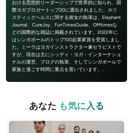
おける思想的リーダーシップで世界的に知られ、国
際ヨガブロガートップ20に選出されました。ホリ
スティックヘルスに関する彼女の執筆は、Elephant
Journal、CureJoy、FunTimesGuide、OMtimesな
どの国際的な雑誌に掲載されています。2022年に
はシンガポールのトップ100起業家賞を受賞しまし
た。ミーラはヨガインストラクター兼セラピストで
すが、現在は主にシッディ・ヨガ・インターナショ
ナルの運営、ブログの執筆、そしてシンガポールで
家族と過ごす時間に重点を置いています。.
あなた
も気に入る