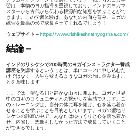
習は、本物のヨガ指導を重視しており、インドのヨガマ
スターから古代から伝わる根源的な知恵を学ぶことがで
きます。この学習体験は、あなたの内面を育み、ヨガの
練習を最高の形で成長させてくれるでしょう！
ウェブサイト –
https://www.rishikeshnathyogshala.com/
結論 –
インドのリシケシで200時間のヨガインストラクター養成
講座を
受講するということは、単にコースに申し込むだ
けではなく、人生を変えるようなヨガの旅に踏み出すこ
とを意味します。
ここでは、聖なる川と静かな山々に囲まれ、ヨガと世界
中のヨギのコミュニティとの繋がりを実感できます。こ
のトレーニングは、自分の体に耳を傾け、心を落ち着か
せることを学ぶことを目的としています。ヨガの聖地リ
シケシの静寂の中で、あなたはゆっくりと心を落ち着か
せ、内省し、想像もしなかった方法で成長していくこと
ができるでしょう。