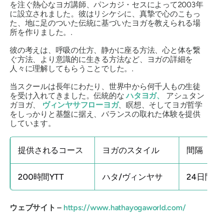
を注ぐ熱心なヨガ講師、パンカジ・セスによって2003年
に設立されました。彼はリシケシに、真摯で心のこもっ
た、地に足のついた伝統に基づいたヨガを教えられる場
所を作りました。.
彼の考えは、呼吸の仕方、静かに座る方法、心と体を繋
ぐ方法、より意識的に生きる方法など、ヨガの詳細を
人々に理解してもらうことでした。.
当スクールは長年にわたり、世界中から何千人もの生徒
を受け入れてきました。伝統的な
ハタヨガ、
アシュタン
ガヨガ、
ヴィンヤサフローヨガ
、瞑想、そしてヨガ哲学
をしっかりと基盤に据え、バランスの取れた体験を提供
しています。
提供されるコース
ヨガのスタイル
間隔
200時間YTT
ハタ/ヴィンヤサ
24日間
ウェブサイト –
https://www.hathayogaworld.com/