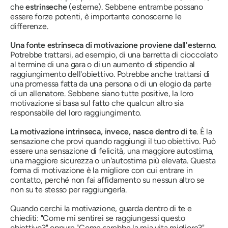
che
estrinseche
(esterne). Sebbene entrambe possano
essere forze potenti, è importante conoscerne le
differenze.
Una fonte estrinseca di motivazione proviene dall'esterno
.
Potrebbe trattarsi, ad esempio, di una barretta di cioccolato
al termine di una gara o di un aumento di stipendio al
raggiungimento dell'obiettivo. Potrebbe anche trattarsi di
una promessa fatta da una persona o di un elogio da parte
di un allenatore. Sebbene siano tutte positive, la loro
motivazione si basa sul fatto che qualcun altro sia
responsabile del loro raggiungimento.
La motivazione intrinseca, invece, nasce dentro di te
. È la
sensazione che provi quando raggiungi il tuo obiettivo. Può
essere una sensazione di felicità, una maggiore autostima,
una maggiore sicurezza o un'autostima più elevata. Questa
forma di motivazione è la migliore con cui entrare in
contatto, perché non fai affidamento su nessun altro se
non su te stesso per raggiungerla.
Quando cerchi la motivazione, guarda dentro di te e
chiediti: "Come mi sentirei se raggiungessi questo
obiettivo?" oppure "Come sarebbe la mia vita migliore?".