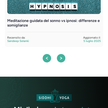
Meditazione guidata del sonno vs ipnosi: differenze e
M
somiglianze
v
Recensito da:
Aggiornato il:
R
Sandeep Solanki
5 luglio 2025
S