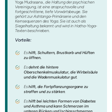
Yoga Mudrasana
, die Haltung der psychischen
Vereinigung, ist eine anspruchsvolle und
fortgeschrittene, tiefe Vorwärtsbeuge. Sie
gehört zur Ashtanga-Primärserie und den
Kernsequenzen des Yoga. Sie ist auch als
Siegelhaltung bekannt und wird in Hatha-Yoga-
Texten beschrieben.
Vorteile:
Es
hilft, Schultern, Brustkorb und Hüften
zu öffnen.
Es
dehnt die hintere
Oberschenkelmuskulatur, die Wirbelsäule
und die Wadenmuskulatur gut
.
Es
hilft, die Fortpflanzungsorgane zu
straffen und zu stärken
.
Es
hilft bei leichten Formen von Diabetes
und Asthma und kann Schmerzen im
unteren Rücken und Ischiasschmerzen