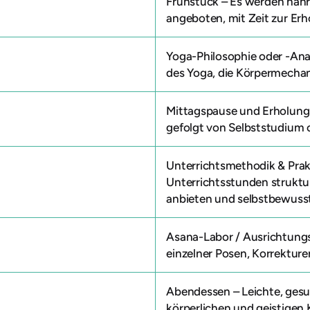
Frühstück
– Es werden nahr
angeboten, mit Zeit zur Erh
Yoga-Philosophie oder -An
des Yoga, die Körpermechan
Mittagspause und Erholung
gefolgt von Selbststudium 
Unterrichtsmethodik & Pra
Unterrichtsstunden struktur
anbieten und selbstbewusst
Asana-Labor / Ausrichtun
einzelner Posen, Korrektur
Abendessen
– Leichte, ges
körperlichen und geistigen K