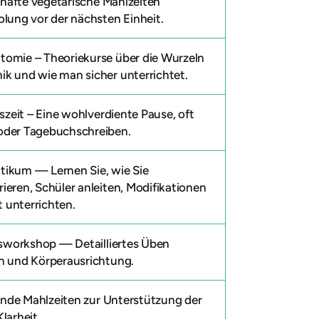
hafte vegetarische Mahlzeiten
olung vor der nächsten Einheit.
atomie
– Theoriekurse über die Wurzeln
ik und wie man sicher unterrichtet.
szeit
– Eine wohlverdiente Pause, oft
oder Tagebuchschreiben.
ktikum
— Lernen Sie, wie Sie
ieren, Schüler anleiten, Modifikationen
 unterrichten.
gsworkshop
— Detailliertes Üben
en und Körperausrichtung.
unde Mahlzeiten zur Unterstützung der
larheit.