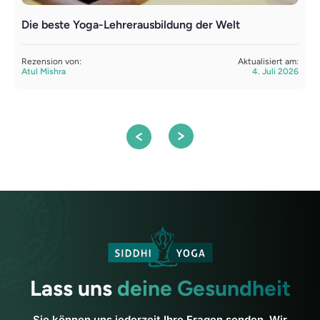
Die beste Yoga-Lehrerausbildung der Welt
L
Y
Rezension von:
Aktualisiert am:
Atul Mishra
4. Juli 2026
R
S
Lass uns
deine Gesundheit
Sie können uns jederzeit Ihre Fragen senden. Wir