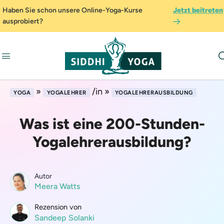
Haben Sie schon unsere Online-Yoga-Kurse
Jetzt beitreten
ausprobiert?
»
/in »
YOGA
YOGALEHRER
YOGALEHRERAUSBILDUNG
Was ist eine 200-Stunden-
Yogalehrerausbildung?
Autor
Meera Watts
Rezension von
Sandeep Solanki