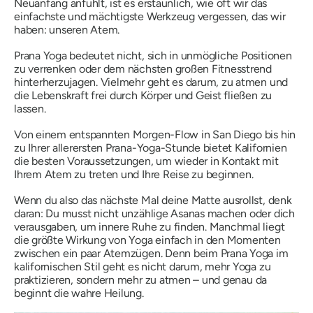
Neuanfang anfühlt, ist es erstaunlich, wie oft wir das
einfachste und mächtigste Werkzeug vergessen, das wir
haben: unseren
Atem
.
Prana Yoga bedeutet nicht, sich in unmögliche Positionen
zu verrenken oder dem nächsten großen Fitnesstrend
hinterherzujagen. Vielmehr geht es darum,
zu atmen
und
die Lebenskraft frei durch Körper und Geist fließen zu
lassen.
Von einem entspannten Morgen-Flow in San Diego bis hin
zu Ihrer allerersten Prana-Yoga-Stunde bietet Kalifornien
die besten Voraussetzungen, um wieder in Kontakt mit
Ihrem Atem zu treten und Ihre Reise zu beginnen.
Wenn du also das nächste Mal deine Matte ausrollst, denk
daran: Du musst nicht unzählige Asanas machen oder dich
verausgaben, um innere Ruhe zu finden. Manchmal liegt
die größte Wirkung von Yoga einfach in den Momenten
zwischen ein paar Atemzügen. Denn beim Prana Yoga im
kalifornischen Stil geht es nicht darum, mehr Yoga zu
praktizieren, sondern
mehr zu atmen –
und genau da
beginnt die wahre Heilung.