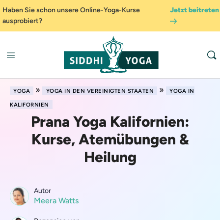
Haben Sie schon unsere Online-Yoga-Kurse
Jetzt beitreten
ausprobiert?
»
»
YOGA
YOGA IN DEN VEREINIGTEN STAATEN
YOGA IN
KALIFORNIEN
Prana Yoga Kalifornien:
Kurse, Atemübungen &
Heilung
Autor
Meera Watts