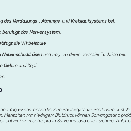
ng des Verdauungs-
,
Atmungs-
und
Kreislaufsystems
bei
.
nd
beruhigt das Nervensystem
.
räftigt die Wirbelsäule
.
die Nebenschilddrüsen
und trägt zu deren normaler Funktion bei.
on Gehirn
und Kopf.
ren
.
?
ttenen Yoga-Kenntnissen können
Sarvangasana-
Positionen ausführ
en. Menschen mit niedrigem Blutdruck können Sarvangasana prakti
rper entwickeln möchte, kann Sarvangasana unter sicherer Anleit