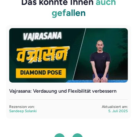
Das könnte Ihnen
auch
gefallen
Vajrasana: Verdauung und Flexibilität verbessern
M
F
Rezension von:
Aktualisiert am:
Sandeep Solanki
5. Juli 2025
R
S