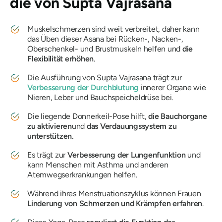
die von
Supta Vajrasana
Muskelschmerzen sind weit verbreitet, daher kann
das Üben dieser Asana bei Rücken-, Nacken-,
Oberschenkel- und Brustmuskeln helfen und
die
Flexibilität erhöhen
.
Die Ausführung
von Supta Vajrasana
trägt zur
Verbesserung der Durchblutung
innerer Organe wie
Nieren, Leber und Bauchspeicheldrüse bei.
Die liegende Donnerkeil-Pose hilft,
die Bauchorgane
zu aktivieren
und
das Verdauungssystem zu
unterstützen.
Es trägt zur
Verbesserung der Lungenfunktion
und
kann Menschen mit Asthma und anderen
Atemwegserkrankungen helfen.
Während ihres Menstruationszyklus können Frauen
Linderung von Schmerzen und Krämpfen erfahren
.