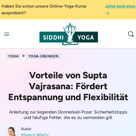
Haben Sie schon unsere Online-Yoga-Kurse
Jetzt beitreten
ausprobiert?
»
YOGA
YOGA-ÜBUNGEN
Vorteile von Supta
Vajrasana: Fördert
Entspannung und Flexibilität
Anleitung zur liegenden Donnerkeil-Pose: Sicherheitstipps
und häufige Fehler, die es zu vermeiden gilt
Autor
Meera Watts