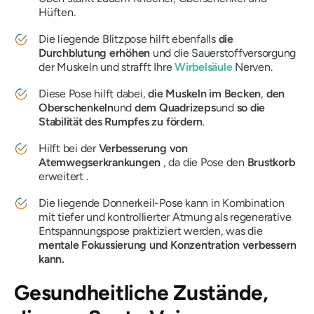
Hüften.
Die liegende Blitzpose hilft ebenfalls
die
Durchblutung erhöhen
und die Sauerstoffversorgung
der Muskeln und strafft Ihre
Wirbelsäule
Nerven.
Diese Pose hilft dabei,
die Muskeln im Becken
,
den
Oberschenkeln
und
dem Quadrizeps
und
so die
Stabilität des Rumpfes zu fördern
.
Hilft bei der
Verbesserung von
Atemwegserkrankungen
, da die Pose den
Brustkorb
erweitert .
Die liegende Donnerkeil-Pose kann in Kombination
mit tiefer und kontrollierter Atmung als regenerative
Entspannungspose praktiziert werden, was die
mentale Fokussierung und Konzentration verbessern
kann.
Gesundheitliche Zustände,