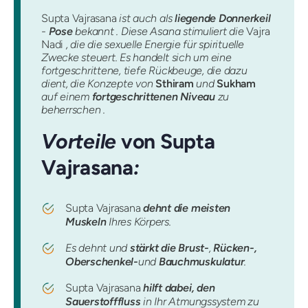
Supta Vajrasana
ist auch als
liegende Donnerkeil
-
Pose
bekannt . Diese Asana stimuliert die
Vajra
Nadi
, die die sexuelle Energie für spirituelle
Zwecke steuert. Es handelt sich um eine
fortgeschrittene, tiefe Rückbeuge, die dazu
dient, die Konzepte von
Sthiram
und
Sukham
auf einem
fortgeschrittenen Niveau
zu
beherrschen .
Vorteile
von Supta
Vajrasana
:
Supta Vajrasana
dehnt die meisten
Muskeln
Ihres Körpers.
Es dehnt und
stärkt die Brust-
,
Rücken-,
Oberschenkel-
und
Bauchmuskulatur
.
Supta Vajrasana
hilft dabei, den
Sauerstofffluss
in Ihr Atmungssystem zu