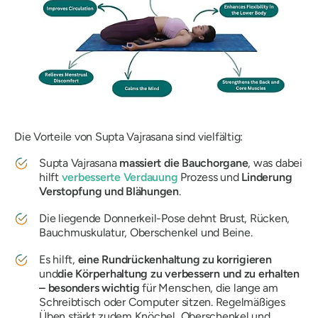
Die Vorteile von
Supta Vajrasana
sind vielfältig:
Supta Vajrasana
massiert die Bauchorgane
, was dabei
hilft
verbesserte Verdauung
Prozess und
Linderung
Verstopfung und Blähungen
.
Die liegende Donnerkeil-Pose dehnt Brust, Rücken,
Bauchmuskulatur, Oberschenkel und Beine.
Es hilft,
eine Rundrückenhaltung zu korrigieren
und
die Körperhaltung zu verbessern und zu erhalten
– besonders wichtig
für Menschen, die lange am
Schreibtisch oder Computer sitzen. Regelmäßiges
Üben stärkt zudem Knöchel, Oberschenkel und