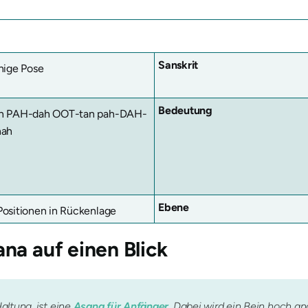
Sanskrit
nige Pose
Bedeutung
h PAH-dah OOT-tan pah-DAH-
nah
Ebene
ositionen in Rückenlage
ana
auf einen Blick
Haltung, ist eine
Asana für Anfänger
. Dabei wird ein Bein hoch 