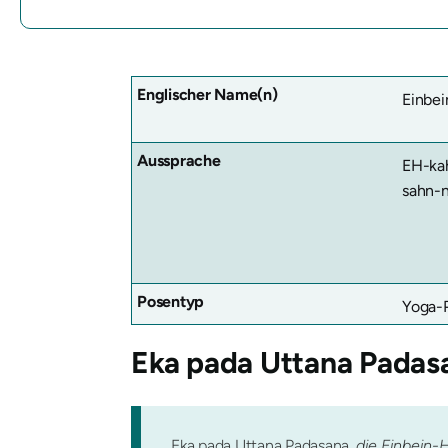
Englischer Name(n)
Einbei
Aussprache
EH-ka
sahn-
Posentyp
Yoga-P
Eka pada Uttana Padas
Eka pada Uttana Padasana
, die Einbein-