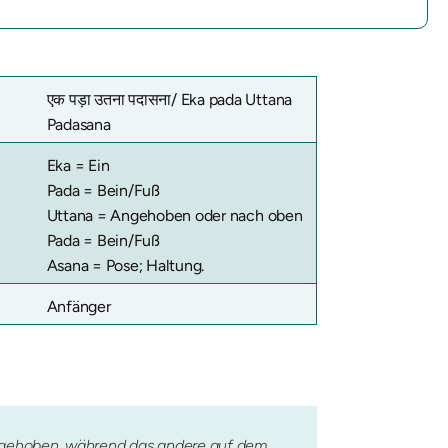
एक पड़ा उतना पदासना/ Eka pada Uttana
Padasana
Eka = Ein
Pada = Bein/Fuß
Uttana = Angehoben oder nach oben
Pada = Bein/Fuß
Asana = Pose; Haltung.
Anfänger
angehoben, während das andere auf dem