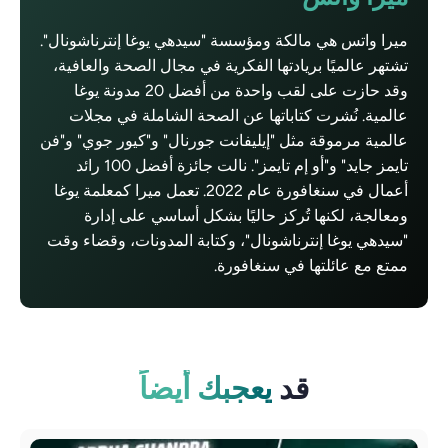
ميرا واتس هي مالكة ومؤسسة "سيدهي يوغا إنترناشونال".
تشتهر عالميًا بريادتها الفكرية في مجال الصحة والعافية،
وقد حازت على لقب واحدة من أفضل 20 مدونة يوغا
عالمية. نُشرت كتاباتها عن الصحة الشاملة في مجلات
عالمية مرموقة مثل "إيليفانت جورنال" و"كيور جوي" و"فن
تايمز جايد" و"أو إم تايمز". نالت جائزة أفضل 100 رائد
أعمال في سنغافورة عام 2022. تعمل ميرا كمعلمة يوغا
ومعالجة، لكنها تُركز حاليًا بشكل أساسي على إدارة
"سيدهي يوغا إنترناشونال"، وكتابة المدونات، وقضاء وقت
ممتع مع عائلتها في سنغافورة.
قد
يعجبك أيضاً