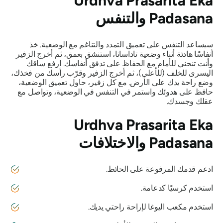
Urdhva Prasarita Eka
Padasana
والتنفس
سيساعد التنفس على تعميق التمدد والتناغم مع الوضعية. خذ
أنفاسًا هادئة أثناء وضعية تاداسانا، استنشق بعمق، ثم أخرج الزفير
وأنت تنحني للأمام مع الحفاظ على تدفق أنفاسك. ارفع ساقك
اليسرى للخلف (للأعلى)، ثم أخرج الزفير وقرّب رأسك من فخذك،
وضع راحة يدك على الأرض. مع كل زفير، حاول تعميق الوضعية،
حافظ على هدوئك واستمر في التنفس في الوضعية، وتواصل مع
عقلك وجسدك.
Urdhva Prasarita Eka
Padasana
والاختلافات
ادعم قدمك المرفوعة على الحائط.
استخدم كرسيًا كدعامة.
استخدم مكعب اليوغا لإراحة راحتي يديك.