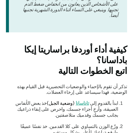
على الأشخاص الذين يعانون من انخفاض ضغط الدم
تجنبها. وينبغي على النساء أثناء الدورة الشهرية تجنبها
أيضاً.
كيفية أداء
أوردفا براساريتا إيكا
باداسانا؟
اتبع الخطوات التالية
تذكر أن تقوم بالإحماء والوضعيات التحضيرية قبل القيام بهذه
الوضعية، فهذا سيساعد على إرخاء العضلات.
ابدأ بالقدوم إلى
تاداسانا
(وضعية الجبل)
خذ بعض الأنفاس
العميقة، وأرخِ أجزاء جسمك، واحرص على إبقاء ذراعيك
بجانب جسمك وقدميك متلاصقتين.
وزّع الوزن بالتساوي على كلا القدمين. خذ نفسًا عميقًا
وارفع ذراعيك لأعلى بشكل مستقيم.