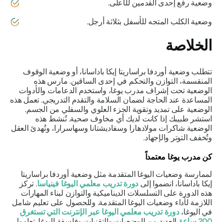
وضعية رفع إحدى القدمين للأعلى.
وضعية الكلب المتجه للأسفل بثلاثة أرجل.
الخلاصة
تتطلب وضعية أوردفا براساريتا إيكا باداسانا، أو وضعية الوقوف
المنقسمة، التوازن والتحكم في إحدى الساقين. مارس هذه
الوضعية تحت إشراف مدرب يوغا، واستخدم الدعامات والأدوات
المساعدة عند الحاجة لضمان السلامة والتقدم التدريجي. تعمل هذه
الوضعية على تمديد وتقوية الجزء العلوي والسفلي من الجسم.
استشر طبيبك إذا كانت لديك أي مخاوف صحية. تُنشط هذه
الوضعية شاكرات مولادهارا وسفاديشتانا وسهاسرارا، وتُهدئ العقل
وتُخفف التوتر والإجهاد.
كن مدرب يوغا معتمداً
لممارسة وضعيات اليوغا المتقدمة مثل وضعية أوردفا براساريتا
إيكا باداسانا، انضموا إلى
دورة تدريب معلمي اليوغا فينياسا
. تركز
هذه الدورة على التسلسلات الديناميكية والتوازن لبناء المهارات
اللازمة لأداء وضعيات اليوغا المتقدمة. وللحصول على تعليم شامل
في اليوغا،
دورة تدريب معلمي اليوغا عبر الإنترنت التي تستغرق
200 ساعة
العديد من الوضعيات والتقنيات وفلسفة اليوغا. تعلموا