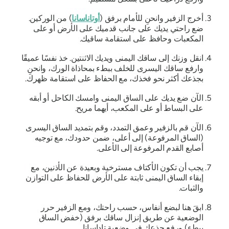
أخرج الزفير وانحنِ للأمام برفق (
أوتاناسانا
) من الوركين.
ضع راحتي يديك على جانب قدميك على الأرض أو على
المكعبات وحافظ على استقامة ساقيك.
انقل وزنك إلى ساقك اليمنى ويديك الاثنتين. خذ نفسًا عميقًا
وارفع ساقك اليسرى للخلف ببطء بمحاذاة الورك، وانحنِ
بجذعك أكثر نحو فخذك، مع الحفاظ على استقامة ظهرك.
الآن ضع يديك على الساق اليمنى وامسك الكاحل أو أبقه
على البساط أو على المكعب، أيهما مريح.
الآن قم بالزفير وعمق التمدد، وقم بتمديد الساق اليسرى
(الساق المرفوعة) إلى أعلى، ضمن حدودك، مع توجيه
أصابع القدم المرفوعة إلى الأعلى.
يجب أن تكون الأكتاف مسترخية وبعيدة عن الأذنين، مع
إبقاء الساق اليمنى ثابتة على الأرض للحفاظ على التوازن
والثبات.
ابقَ هنا لبضع أنفاس، حسب راحتك، ومع الزفير حرر
الوضعية عن طريق إنزال ساقك برفق (خفض الساق
ببطء) ورفع جذعك في وضعية تاداسانا.