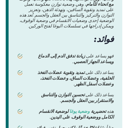
مع انحناء للأمام
، وهي وضعية توازن معكوسة تعمل
على تمديد وتقوية الساقين، وتهدئة الذهن، وتعزيز
التوازن والتركيز والتناسق بين العقل والجسم. تُعد هذه
الوضعية إحدى وضعيات الانقسام في وضعية الوقوف،
ويمكن إدراجها في تسلسلات اليوغا لفتح الوركين.
فوائد:
فهو يساعد على
زيادة تدفق الدم إلى الدماغ
ويساعد الجهاز العصبي.
يساعد ذلك على
تمديد وتقوية عضلات الفخذ
الخلفية، وعضلات الساق، وعضلات الفخذ،
وعضلات أسفل الظهر.
يساعد ذلك على
تحسين التوازن والتناسق
والاستقرار بين العقل والجسم.
هذه
تحضيرية
وضعية يوغا
لوضعية الانقسام
الكامل ووضعية الوقوف على اليدين.
هذا أيضًا
انقلابًا خفيفًا ولكنه يحمل نفس فوائد