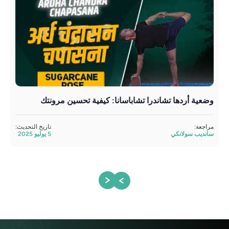
وضعية أردها تشاندرا تشاباسانا: كيفية تحسين مرونتك
الم
مراجعة:
تاريخ التحديث:
سانديب سولانكي
5 يوليو 2025
مراج
ساند