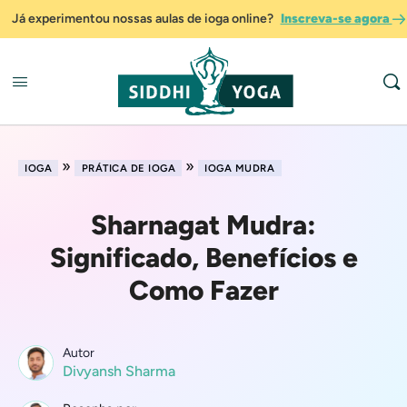
Já experimentou nossas aulas de ioga online?
Inscreva-se agora
»
»
IOGA
PRÁTICA DE IOGA
IOGA MUDRA
Sharnagat Mudra:
Significado, Benefícios e
Como Fazer
Autor
Divyansh Sharma