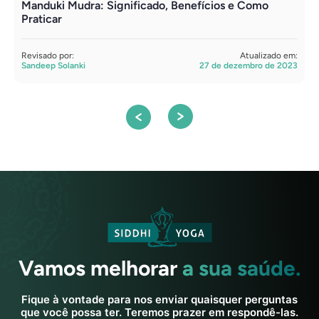
Manduki Mudra: Significado, Benefícios e Como
Y
Praticar
R
S
Revisado por:
Atualizado em:
Sandeep Solanki
27 de dezembro de 2023
Vamos melhorar
a sua saúde.
Fique à vontade para nos enviar quaisquer perguntas
que você possa ter. Teremos prazer em respondê-las.