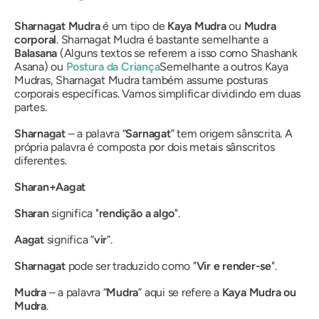
Sharnagat Mudra
é um tipo de
Kaya Mudra
ou
Mudra
corporal
.
Sharnagat Mudra
é bastante semelhante a
Balasana
(Alguns textos se referem a isso como
Shashank
Asana
) ou
Postura da Criança
Semelhante a outros
Kaya
Mudras
,
Sharnagat Mudra
também assume posturas
corporais específicas. Vamos simplificar dividindo em duas
partes.
Sharnagat
– a palavra “
Sarnagat
” tem origem sânscrita. A
própria palavra é composta por dois metais sânscritos
diferentes.
Sharan+Aagat
Sharan
significa "
rendição a algo
".
Aagat
significa “
vir
”.
Sharnagat
pode ser traduzido como "
Vir e render-se
".
Mudra
– a palavra “
Mudra
”
aqui se refere a
Kaya Mudra
ou
Mudra
.