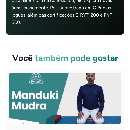
para alimentar sua curiosidade, ele explora novas
áreas diariamente. Possui mestrado em Ciências
Iogues, além das certificações E-RYT-200 e RYT-
500.
Você
também pode gostar