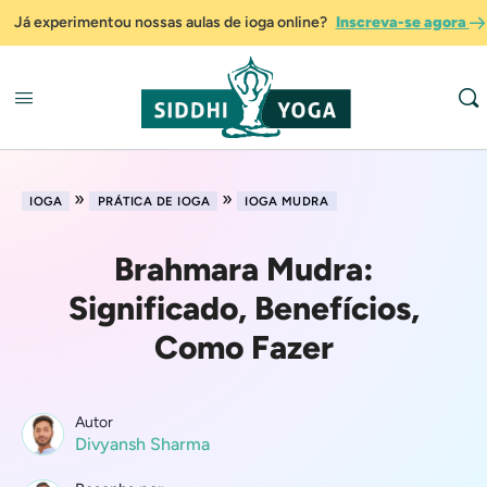
Já experimentou nossas aulas de ioga online?
Inscreva-se agora
»
»
IOGA
PRÁTICA DE IOGA
IOGA MUDRA
Brahmara Mudra:
Significado, Benefícios,
Como Fazer
Autor
Divyansh Sharma