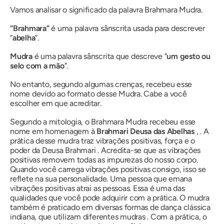
Vamos analisar o significado da palavra
Brahmara Mudra
.
“Brahmara”
é uma palavra sânscrita usada para descrever
“
abelha
”.
Mudra
é uma palavra sânscrita que descreve "
um gesto ou
selo com a mão
".
No entanto, segundo algumas crenças, recebeu esse
nome devido ao formato desse
Mudra
. Cabe a você
escolher em que acreditar.
Segundo a mitologia,
o Brahmara Mudra
recebeu esse
nome em homenagem à
Brahmari
Deusa
das Abelhas
, . A
prática desse mudra traz vibrações positivas, força e o
poder da Deusa
Brahmari
. Acredita-se que as vibrações
positivas removem todas as impurezas do nosso corpo.
Quando você carrega vibrações positivas consigo, isso se
reflete na sua personalidade. Uma pessoa que emana
vibrações positivas atrai as pessoas. Essa é uma das
qualidades que você pode adquirir com a prática. O mudra
também é praticado em diversas formas de dança clássica
indiana, que utilizam diferentes
mudras
. Com a prática, o