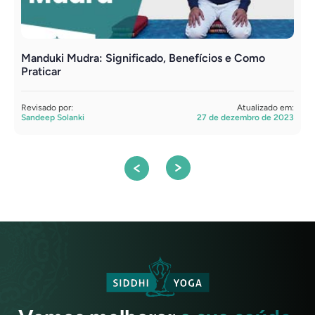
Manduki Mudra: Significado, Benefícios e Como
Y
Praticar
R
S
Revisado por:
Atualizado em:
Sandeep Solanki
27 de dezembro de 2023