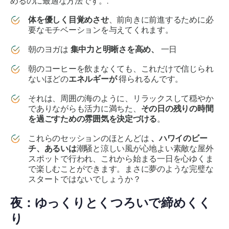
めるのに最適な方法です。.
体を優しく目覚めさせ
、前向きに前進するために必
要なモチベーションを与えてくれます。
朝のヨガは
集中力と明晰さを高め、
一日
朝のコーヒーを飲まなくても、これだけで信じられ
ないほどの
エネルギーが
得られるんです。
それは、周囲の海のように、リラックスして穏やか
でありながらも活力に満ちた、
その日の残りの時間
を過ごすための雰囲気を決定づける
。
これらのセッションのほとんどは
、ハワイのビー
チ、あるいは
潮騒と涼しい風が心地よい素敵な屋外
スポットで行われ、これから始まる一日を心ゆくま
で楽しむことができます。まさに夢のような完璧な
スタートではないでしょうか？
夜：ゆっくりとくつろいで締めくく
り