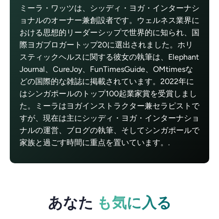
ミーラ・ワッツは、シッディ・ヨガ・インターナシ
ョナルのオーナー兼創設者です。ウェルネス業界に
おける思想的リーダーシップで世界的に知られ、国
際ヨガブロガートップ20に選出されました。ホリ
スティックヘルスに関する彼女の執筆は、Elephant
Journal、CureJoy、FunTimesGuide、OMtimesな
どの国際的な雑誌に掲載されています。2022年に
はシンガポールのトップ100起業家賞を受賞しまし
た。ミーラはヨガインストラクター兼セラピストで
すが、現在は主にシッディ・ヨガ・インターナショ
ナルの運営、ブログの執筆、そしてシンガポールで
家族と過ごす時間に重点を置いています。.
あなた
も気に入る