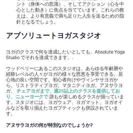
ント（身体への意識）、そしてアクション（心を中
心とした動き）に焦点を当てています。これらの教
えは、より有意義で満ち足りた人生を送るための指
針となるでしょう。
アブソリュートヨガスタジオ
ヨガのクラスで何を達成したいとしても、Absolute Yoga
Studio でそれを達成できます。.
ウッドベリーにあるこのスタジオは、あらゆる年齢層や
経験レベルの人々がヨガの様々な恩恵を享受できる、居
心地の良い空間です。初心者向けやヴィンヤサヨガか
ら、リストラティブヨガ、マタニティヨガ、アヌサラヨ
ガ、
チェアヨガまで、週25以上のクラスを提供してお
り、ニューヨークで
誰もが楽しめるクラスが揃っていま
す。スタジオには、ヨガウェア、ヨガマット、ヨガオイ
ルなどを取り揃えたヨガブティックも併設されていま
す。
アヌサラヨガの何が特別なのでしょうか?