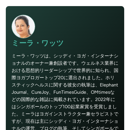
ミーラ・ワッツ
ミーラ・ワッツは、シッディ・ヨガ・インターナシ
ョナルのオーナー兼創設者です。ウェルネス業界に
おける思想的リーダーシップで世界的に知られ、国
際ヨガブロガートップ20に選出されました。ホリ
スティックヘルスに関する彼女の執筆は、Elephant
Journal、CureJoy、FunTimesGuide、OMtimesな
どの国際的な雑誌に掲載されています。2022年に
はシンガポールのトップ100起業家賞を受賞しまし
た。ミーラはヨガインストラクター兼セラピストで
すが、現在は主にシッディ・ヨガ・インターナショ
ナルの運営、ブログの執筆、そしてシンガポールで