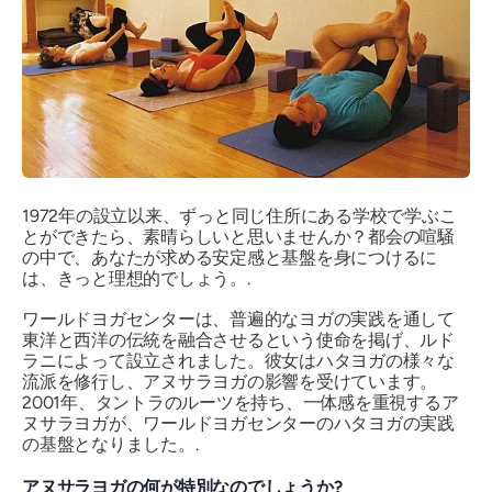
1972年の設立以来、ずっと同じ住所にある学校で学ぶこ
とができたら、素晴らしいと思いませんか？都会の喧騒
の中で、あなたが求める安定感と基盤を身につけるに
は、きっと理想的でしょう。.
ワールドヨガセンターは、普遍的なヨガの実践を通して
東洋と西洋の伝統を融合させるという使命を掲げ、ルド
ラニによって設立されました。彼女はハタヨガの様々な
流派を修行し、アヌサラヨガの影響を受けています。
2001年、タントラのルーツを持ち、一体感を重視するア
ヌサラヨガが、ワールドヨガセンターのハタヨガの実践
の基盤となりました。.
アヌサラヨガの何が特別なのでしょうか?