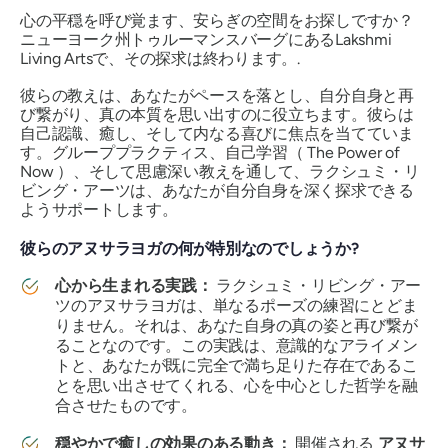
心の平穏を呼び覚ます、安らぎの空間をお探しですか？
ニューヨーク州トゥルーマンスバーグにあるLakshmi
Living Artsで、その探求は終わります。.
彼らの教えは、あなたがペースを落とし、自分自身と再
び繋がり、真の本質を思い出すのに役立ちます。彼らは
自己認識、癒し、そして内なる喜びに焦点を当てていま
す。グループプラクティス、自己学習（
The Power of
Now
）、そして思慮深い教えを通して、ラクシュミ・リ
ビング・アーツは、あなたが自分自身を深く探求できる
ようサポートします。
彼らのアヌサラヨガの何が特別なのでしょうか?
心から生まれる実践：
ラクシュミ・リビング・アー
ツのアヌサラヨガは、単なるポーズの練習にとどま
りません。それは、あなた自身の真の姿と再び繋が
ることなのです。この実践は、意識的なアライメン
トと、あなたが既に完全で満ち足りた存在であるこ
とを思い出させてくれる、心を中心とした哲学を融
合させたものです。
穏やかで癒しの効果のある動き：
開催される
アヌサ