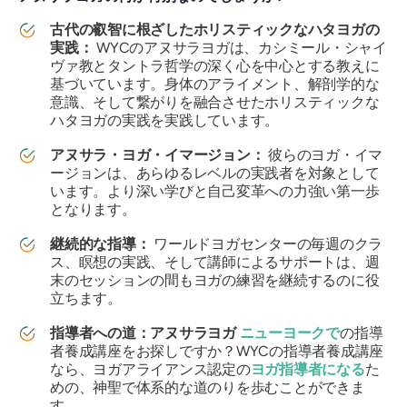
古代の叡智に根ざしたホリスティックなハタヨガの
実践：
WYCのアヌサラヨガは、カシミール・シャイ
ヴァ教とタントラ哲学の深く心を中心とする教えに
基づいています。身体のアライメント、解剖学的な
意識、そして繋がりを融合させたホリスティックな
ハタヨガの実践を実践しています。
アヌサラ・ヨガ・イマージョン：
彼らのヨガ・イマ
ージョンは、あらゆるレベルの実践者を対象として
います。より深い学びと自己変革への力強い第一歩
となります。
継続的な指導：
ワールドヨガセンターの毎週のクラ
ス、瞑想の実践、そして講師によるサポートは、週
末のセッションの間もヨガの練習を継続するのに役
立ちます。
指導者への道：
アヌサラヨガ
ニューヨークで
の指導
者養成講座をお探しですか？WYCの指導者養成講座
なら、ヨガアライアンス認定の
ヨガ指導者になる
た
めの、神聖で体系的な道のりを歩むことができま
す。