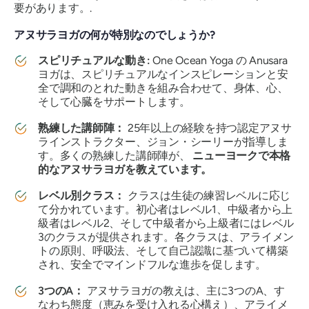
要があります。.
アヌサラヨガの何が特別なのでしょうか?
スピリチュアルな動き:
One Ocean Yoga の Anusara
ヨガは、スピリチュアルなインスピレーションと安
全で調和のとれた動きを組み合わせて、身体、心、
そして心臓をサポートします。
熟練した講師陣：
25年以上の経験を持つ認定アヌサ
ラインストラクター、ジョン・シーリーが指導しま
す。多くの熟練した講師陣が、
ニューヨークで本格
的なアヌサラヨガを教えています。
レベル別クラス：
クラスは生徒の練習レベルに応じ
て分かれています。初心者はレベル1、中級者から上
級者はレベル2、そして中級者から上級者にはレベル
3のクラスが提供されます。各クラスは、アライメン
トの原則、呼吸法、そして自己認識に基づいて構築
され、安全でマインドフルな進歩を促します。
3つのA：
アヌサラヨガの教えは、主に3つのA、す
なわち態度（恵みを受け入れる心構え）、アライメ