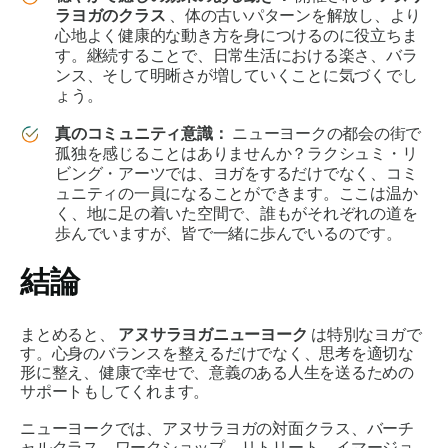
ラヨガのクラス
、体の古いパターンを解放し、より
心地よく健康的な動き方を身につけるのに役立ちま
す。継続することで、日常生活における楽さ、バラ
ンス、そして明晰さが増していくことに気づくでし
ょう。
真のコミュニティ意識：
ニューヨークの都会の街で
孤独を感じることはありませんか？ラクシュミ・リ
ビング・アーツでは、ヨガをするだけでなく、コミ
ュニティの一員になることができます。ここは温か
く、地に足の着いた空間で、誰もがそれぞれの道を
歩んでいますが、皆で一緒に歩んでいるのです。
結論
まとめると、
アヌサラヨガニューヨーク
は特別なヨガで
す。心身のバランスを整えるだけでなく、思考を適切な
形に整え、健康で幸せで、意義のある人生を送るための
サポートもしてくれます。
ニューヨークでは、アヌサラヨガの対面クラス、バーチ
ャルクラス、ワークショップ、リトリート、イマージョ