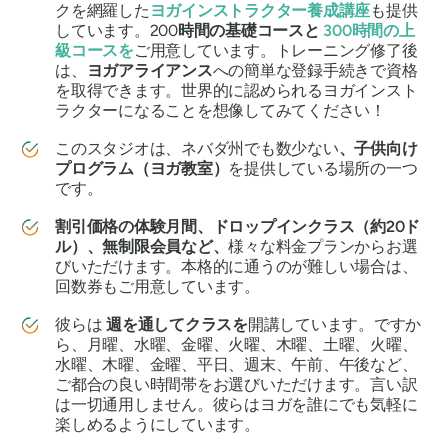
クを網羅した
ヨガインストラクター養成講座
も提供
しています。200
時間の基礎コースと
300時間の上
級コースを
ご用意しています。トレーニング修了後
は、
ヨガアライアンス
への簡単な登録手続きで資格
を取得できます。世界的に認められるヨガインスト
ラクターになることを想像してみてください！
このスタジオは、ネバダ州でも数少ない
、子供向け
プログラム（ヨガ教室）
を提供している場所の一つ
です。
割引価格の体験月間、ドロップインクラス（約20ド
ル）、無制限会員など、
様々な料金プランからお選
びいただけます。本格的に通うのが難しい場合は、
回数券もご用意しています。
彼らは
週を通してクラスを
開講しています。ですか
ら、月曜、水曜、金曜、火曜、木曜、土曜、火曜、
水曜、木曜、金曜、平日、週末、午前、午後など、
ご都合の良い時間帯をお選びいただけます。言い訳
は一切通用しません。彼らはヨガを誰にでも気軽に
楽しめるようにしています。