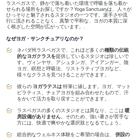
ラスベガスで、静かで落ち着いた環境で呼吸を落ち着か
せられる場所をお探しですか？Yoga Sanctuaryは、人々が
ひっそりと魅了されるスタジオの一つです。派手さや流
行に流されることなく、真摯で平和な、ヨガの本質に深
く根ざした空間が広がっています。.
なぜヨガ・サンクチュアリなのか？
ネバダ州ラスベガスで、これほど多くの
種類の伝統
的な
ヨガクラスを
提供しているスタジオは珍しいで
す。ヴィンヤサ、アシュタンガ、アイアンガー、陰
ヨガ、瞑想と呼吸法、リストラティブヨガなど、
様々なクラスを見つけることができます。
彼らの
ヨガラテスは
特筆に値します。ヨガ、マット
ピラティス、チェアヨガを組み合わせたもので、汗
をかいて活力を取り戻すことができます。
ラスベガスの多くのスタジオとは異なり、ここは
暖
房設備がありません
。そのため、強い暑さが苦手な
方には、快適で爽やかな選択肢となるでしょう。
総合的なウェルネス体験をご希望の場合は、
併設の