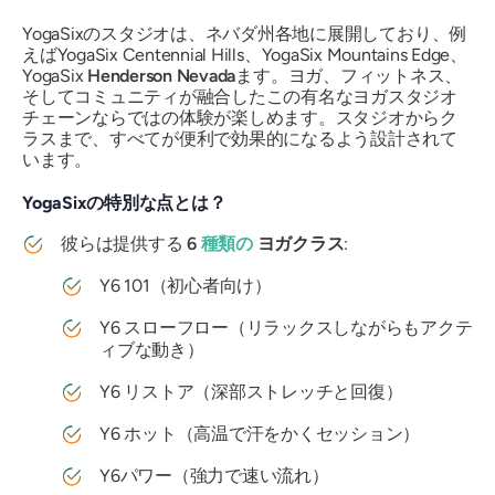
YogaSixのスタジオは、ネバダ州各地に展開しており、例
えばYogaSix Centennial Hills、YogaSix Mountains Edge、
YogaSix
Henderson Nevada
ます。ヨガ、フィットネス、
そしてコミュニティが融合したこの有名なヨガスタジオ
チェーンならではの体験が楽しめます。スタジオからク
ラスまで、すべてが便利で効果的になるよう設計されて
います。
YogaSixの特別な点とは？
彼らは提供する
6
種類の
ヨガクラス
:
Y6 101（初心者向け）
Y6 スローフロー（リラックスしながらもアクテ
ィブな動き）
Y6 リストア（深部ストレッチと回復）
Y6 ホット（高温で汗をかくセッション）
Y6パワー（強力で速い流れ）