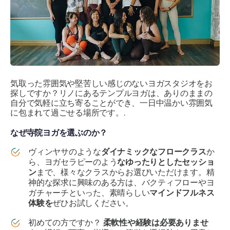
気取った雰囲気や堅苦しい感じのないヨガスタジオをお
探しですか？リノにあるテンプルヨガは、ありのままの
自分で気軽に立ち寄ることができ、一日中温かい雰囲気
に包まれて過ごせる場所です。.
なぜ寺院ヨガを選ぶのか？
ヴィンヤサのような
ダイナミックなフロークラス
か
ら、ヨガセラピーのよう
なゆったりとしたセッショ
ン
まで、様々なクラスからお選びいただけます。精
神的な探求に興味のある方は、バクティフローやヨ
ガチャーチといった、素晴らしい
マインドフルネス
体験を
ぜひお試しください。
初めての方ですか？
柔軟性や経験は必要ありませ