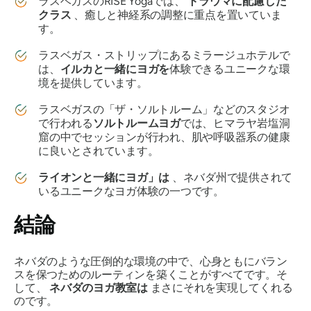
ラスベガスのRISE Yogaでは、
トラウマに配慮した
クラス
、癒しと神経系の調整に重点を置いていま
す。
ラスベガス・ストリップにあるミラージュホテルで
は、
イルカと一緒にヨガを
体験できるユニークな環
境を提供しています。
ラスベガスの「ザ・ソルトルーム」などのスタジオ
で行われる
ソルトルームヨガ
では、ヒマラヤ岩塩洞
窟の中でセッションが行われ、肌や呼吸器系の健康
に良いとされています。
ライオンと一緒にヨガ」は
、ネバダ州で提供されて
いるユニークなヨガ体験の一つです。
結論
ネバダのような圧倒的な環境の中で、心身ともにバラン
スを保つためのルーティンを築くことがすべてです。そ
して、
ネバダのヨガ教室は
まさにそれを実現してくれる
のです。