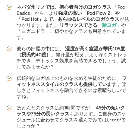
ネバダ州リノでは、初心者向けのヨガクラス
「Pod
Basics」から、より
強度の高い「Pod Flow 2」や
「Pod Hot」まで、あらゆるレベルのヨガクラス
が見
つかります。また、
リラックスできる
「
陰ヨガ」
や
「ヨガニドラ」、穏やかなクラスも用意されていま
す。
彼らの部屋の中には、
湿度が高く室温が華氏105度
（摂氏約40度）
。発汗量が増え、より深くストレッ
チでき、デトックス効果を実感できるでしょう。試
してみませんか？
伝統的なヨガ以上のものを求める生徒のために、
フ
ィットネススタイルのクラスも提供しています
。楽
しさとフィットネスを融合できるのは素晴らしいで
すね。
ほとんどのクラスは約1時間ですが、
45分の短いク
ラスや75分の長いクラス
もあります。ご自身のスケ
ジュールに合わせてクラスを選んでみてはいかがで
しょうか？