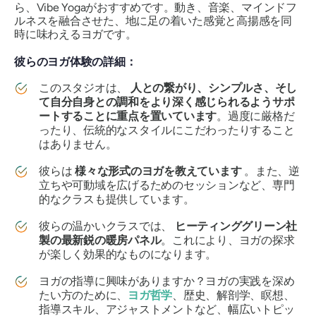
ら、Vibe Yogaがおすすめです。動き、音楽、マインドフ
ルネスを融合させた、地に足の着いた感覚と高揚感を同
時に味わえるヨガです。
彼らのヨガ体験の詳細：
このスタジオは、
人との繋がり、シンプルさ、そし
て自分自身との調和をより深く感じられるようサポ
ートすることに重点を置いています
。過度に厳格だ
ったり、伝統的なスタイルにこだわったりすること
はありません。
彼らは
様々な形式のヨガを教えています
。また、逆
立ちや可動域を広げるためのセッションなど、専門
的なクラスも提供しています。
彼らの温かいクラスでは、
ヒーティンググリーン社
製の最新鋭の暖房パネル
。これにより、ヨガの探求
が楽しく効果的なものになります。
ヨガの指導に興味がありますか？ヨガの実践を深め
たい方のために、
ヨガ哲学
、歴史、解剖学、瞑想、
指導スキル、アジャストメントなど、幅広いトピッ