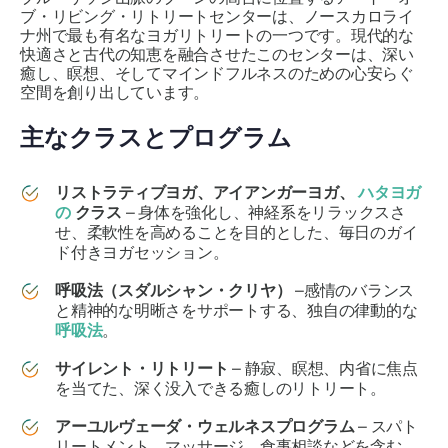
ブ・リビング・リトリートセンターは、ノースカロライ
ナ州で最も有名なヨガリトリートの一つです。現代的な
快適さと古代の知恵を融合させたこのセンターは、深い
癒し、瞑想、そしてマインドフルネスのための心安らぐ
空間を創り出しています。
主なクラスとプログラム
リストラティブヨガ、アイアンガーヨガ、
ハタヨガ
の
クラス
– 身体を強化し、神経系をリラックスさ
せ、柔軟性を高めることを目的とした、毎日のガイ
ド付きヨガセッション。
呼吸法（スダルシャン・クリヤ）
–感情のバランス
と精神的な明晰さをサポートする、独自の律動的な
呼吸法
。
サイレント・リトリート
– 静寂、瞑想、内省に焦点
を当てた、深く没入できる癒しのリトリート。
アーユルヴェーダ・ウェルネスプログラム
– スパト
リートメント、マッサージ、食事相談などを含む、