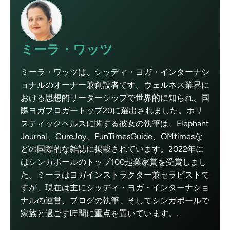
ミーラ・ワッツ
ミーラ・ワッツは、シッディ・ヨガ・インターナシ
ョナルのオーナー兼創設者です。ウェルネス業界に
おける思想的リーダーシップで世界的に知られ、国
際ヨガブロガートップ20に選出されました。ホリ
スティックヘルスに関する彼女の執筆は、Elephant
Journal、CureJoy、FunTimesGuide、OMtimesな
どの国際的な雑誌に掲載されています。2022年に
はシンガポールのトップ100起業家賞を受賞しまし
た。ミーラはヨガインストラクター兼セラピストで
すが、現在は主にシッディ・ヨガ・インターナショ
ナルの運営、ブログの執筆、そしてシンガポールで
家族と過ごす時間に重点を置いています。.