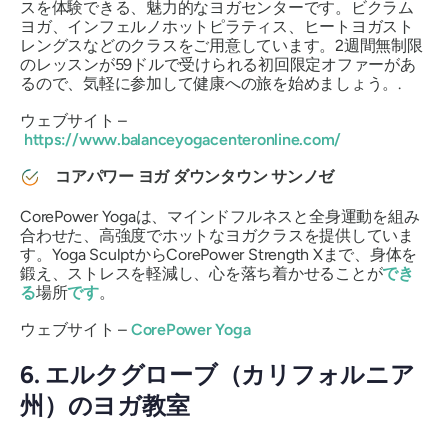
スを体験できる、魅力的なヨガセンターです。ビクラム
ヨガ、インフェルノホットピラティス、ヒートヨガスト
レングスなどのクラスをご用意しています。2週間無制限
のレッスンが59ドルで受けられる初回限定オファーがあ
るので、気軽に参加して健康への旅を始めましょう。.
ウェブサイト –
https://www.balanceyogacenteronline.com/
コアパワー ヨガ ダウンタウン サンノゼ
CorePower Yogaは、マインドフルネスと全身運動を組み
合わせた、高強度でホットなヨガクラスを提供していま
す。Yoga SculptからCorePower Strength Xまで、身体を
鍛え、ストレスを軽減し、心を落ち着かせることが
でき
る
場所
です
。
ウェブサイト –
CorePower Yoga
6. エルクグローブ（カリフォルニア
州）のヨガ教室