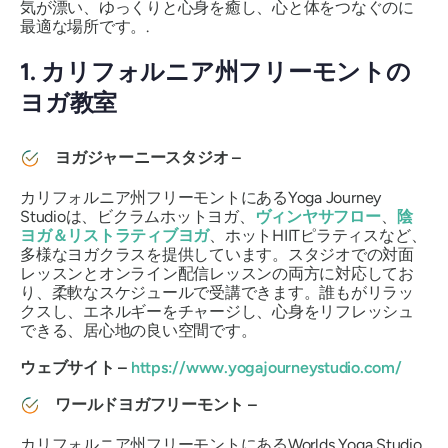
気が漂い、ゆっくりと心身を癒し、心と体をつなぐのに
最適な場所です。.
1. カリフォルニア州フリーモントの
ヨガ教室
ヨガジャーニースタジオ –
カリフォルニア州フリーモントにあるYoga Journey
Studioは、ビクラムホットヨガ、
ヴィンヤサフロー
、
陰
ヨガ＆リストラティブヨガ
、ホットHIITピラティスなど、
多様なヨガクラスを提供しています。スタジオでの対面
レッスンとオンライン配信レッスンの両方に対応してお
り、柔軟なスケジュールで受講できます。誰もがリラッ
クスし、エネルギーをチャージし、心身をリフレッシュ
できる、居心地の良い空間です。
ウェブサイト –
https://www.yogajourneystudio.com/
ワールドヨガフリーモント –
カリフォルニア州フリーモントにあるWorlds Yoga Studio