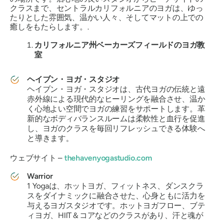
クラスまで、セントラルカリフォルニアのヨガは、ゆっ
たりとした雰囲気、温かい人々、そしてマットの上での
癒しをもたらします。.
カリフォルニア州ベーカーズフィールド
のヨガ教
室
ヘイブン・ヨガ・スタジオ
ヘイブン・ヨガ・スタジオは、古代ヨガの伝統と遠
赤外線による現代的なヒーリングを融合させ、温か
く心地よい空間でヨガの練習をサポートします。革
新的なボディバランスルームは柔軟性と血行を促進
し、ヨガのクラスを毎回リフレッシュできる体験へ
と導きます。
ウェブサイト –
thehavenyogastudio.com
Warrior
1 Yogaは、ホットヨガ、フィットネス、ダンスクラ
スをダイナミックに融合させた、心身ともに活力を
与えるヨガスタジオです。ホットヨガフロー、ブテ
ィヨガ、HIIT＆コアなどのクラスがあり、汗と魂が