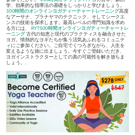
学、効果的な指導法の基礎をしっかりと学びましょう。
300時間のオンラインヨガティーチャートレーニング
高度
なアーサナ、プラナヤマのテクニック、そしてシークエ
ンスの技術を探求します。最高レベルの専門知識を求め
る方には、
RYT500時間オンラインヨガティーチャートレ
ーニング
古代の知恵と現代のプラクティスを融合させた
ヨガ。情熱的なヨギたちが集う活気あふれるコミュニテ
ィにご参加ください。ご自宅でくつろぎながら、人生を
変えるような旅に出ましょう。今すぐご登録いただき、
ヨガインストラクターとしての真の可能性を解き放ちま
しょう。.