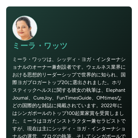
ミーラ・ワッツ
ミーラ・ワッツは、シッディ・ヨガ・インターナシ
ョナルのオーナー兼創設者です。ウェルネス業界に
おける思想的リーダーシップで世界的に知られ、国
際ヨガブロガートップ20に選出されました。ホリ
スティックヘルスに関する彼女の執筆は、Elephant
Journal、CureJoy、FunTimesGuide、OMtimesな
どの国際的な雑誌に掲載されています。2022年に
はシンガポールのトップ100起業家賞を受賞しまし
た。ミーラはヨガインストラクター兼セラピストで
すが、現在は主にシッディ・ヨガ・インターナショ
ナルの運営、ブログの執筆、そしてシンガポールで