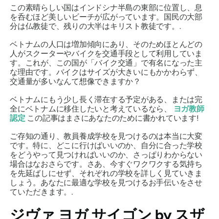
この素晴らしい国はインドシナ半島の東部に位置し、息
を呑むほど美しいビーチが広がっています。国民の大部
分は仏教徒で、残りの大半はキリスト教徒です。.
ベトナムの人口は増加傾向にあり、そのためほとんどの
人がスクーターやバイクを交通手段として利用していま
す。これが、この国が「バイク交通」で有名になった主
な理由です。バイクはサイズが大きいにもかかわらず、
交通量が多いなんて想像できますか？
ベトナムにもう少し長く滞在する予定がある、または完
全にベトナムに移住したいと考えているなら、
ヨガ教師
認定
この記事はまさにあなたのために書かれています!
ご存知の通り、教員養成学校を見つけるのは本当に大変
です。特に、どこに行けばいいのか、自分に合った学校
をどうやって見つければいいのか、さっぱりわからない
場合はなおさらです。さあ、今すぐワクワクする気持ち
を先延ばしにせず、それぞれの学校を詳しく見ていきま
しょう。あなたに最適な学校を見つけるお手伝いをさせ
ていただきます。.
ジヴァ ヨガ サイゴン by スザ