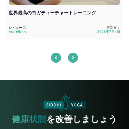
世界最高のヨガティーチャートレーニング
レビュー者:
更新日：
Atul Mishra
2026年7月4日
S
健康状態
を改善しましょう