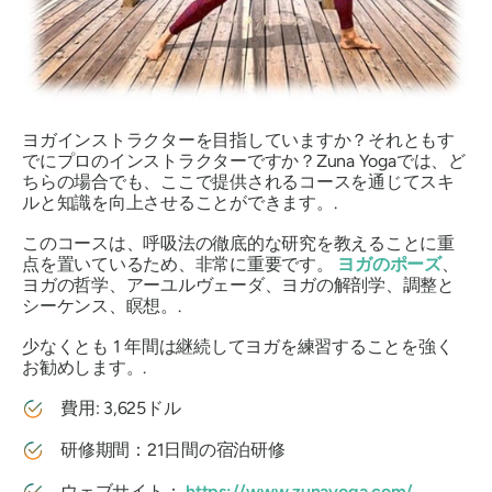
ヨガインストラクターを目指していますか？それともす
でにプロのインストラクターですか？Zuna Yogaでは、ど
ちらの場合でも、ここで提供されるコースを通じてスキ
ルと知識を向上させることができます。.
このコースは、呼吸法の徹底的な研究を教えることに重
点を置いているため、非常に重要です。
ヨガのポーズ
、
ヨガの哲学、アーユルヴェーダ、ヨガの解剖学、調整と
シーケンス、瞑想。.
少なくとも 1 年間は継続してヨガを練習することを強く
お勧めします。.
費用: 3,625ドル
研修期間：21日間の宿泊研修
ウェブサイト：
https://www.zunayoga.com/