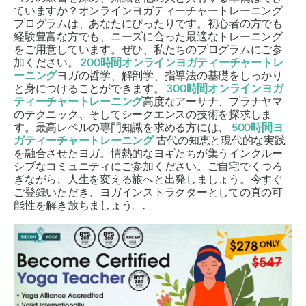
ていますか？オンラインヨガティーチャートレーニング
プログラムは、あなたにぴったりです。初心者の方でも
経験豊富な方でも、ニーズに合った最適なトレーニング
をご用意しています。ぜひ、私たちのプログラムにご参
加ください。
200時間オンラインヨガティーチャートレ
ーニング
ヨガの哲学、解剖学、指導法の基礎をしっかり
と身につけることができます。
300時間オンラインヨガ
ティーチャートレーニング
高度なアーサナ、プラナヤマ
のテクニック、そしてシークエンスの技術を探求しま
す。最高レベルの専門知識を求める方には、
500時間ヨ
ガティーチャートレーニング
古代の知恵と現代的な実践
を融合させたヨガ。情熱的なヨギたちが集うインクルー
シブなコミュニティにご参加ください。ご自宅でくつろ
ぎながら、人生を変える旅へと出発しましょう。今すぐ
ご登録いただき、ヨガインストラクターとしての真の可
能性を解き放ちましょう。.