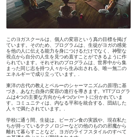
このヨガスクールは、個人の変容という真の目標を掲げ
ています。そのため、プログラムは、生徒がヨガの感覚
を他の人に伝える能力を身につけるだけでなく、神聖な
視点から自分の人生を見つめ直すことができるように作
られています。それぞれのプログラムは、世界中から集
まった同じ志を持つ人々から生み出される、唯一無二の
エネルギーで成り立っています。.
東洋の古代の教えとペルーのシャーマニズムの原理に基
づき、あなた自身の変容の進行を導きます。YTTプログラ
ムは4つの主要な方向から4つのパートに分かれていま
す。コミュニティは、内なる平和を統合する、団結した
人々で満たされています。.
学校に通う間、生徒は、ビーガン食の実践や、現在私た
ちが持っているテクノロジーなどの他のものの邪魔から
離れて暮らすことなど、ヨガのライフスタイルのすべて