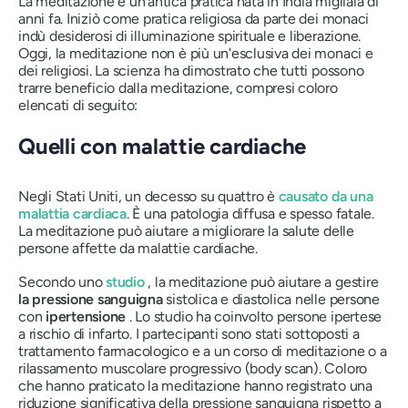
La meditazione è un'antica pratica nata in India migliaia di
anni fa. Iniziò come pratica religiosa da parte dei monaci
indù desiderosi di illuminazione spirituale e liberazione.
Oggi, la meditazione non è più un'esclusiva dei monaci e
dei religiosi. La scienza ha dimostrato che tutti possono
trarre beneficio dalla meditazione, compresi coloro
elencati di seguito:
Quelli con malattie cardiache
Negli Stati Uniti, un decesso su quattro è
causato da una
malattia cardiaca
. È una patologia diffusa e spesso fatale.
La meditazione può aiutare a migliorare la salute delle
persone affette da malattie cardiache.
Secondo uno
studio
, la meditazione può aiutare a gestire
la pressione sanguigna
sistolica e diastolica nelle persone
con
ipertensione
. Lo studio ha coinvolto persone ipertese
a rischio di infarto. I partecipanti sono stati sottoposti a
trattamento farmacologico e a un corso di meditazione o a
rilassamento muscolare progressivo (body scan). Coloro
che hanno praticato la meditazione hanno registrato una
riduzione significativa della pressione sanguigna rispetto a