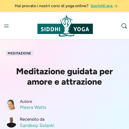
Hai provato i nostri corsi di yoga online?
Iscriviti ora
MEDITAZIONE
Meditazione guidata per
amore e attrazione
Autore
Meera Watts
Recensito da
Sandeep Solanki