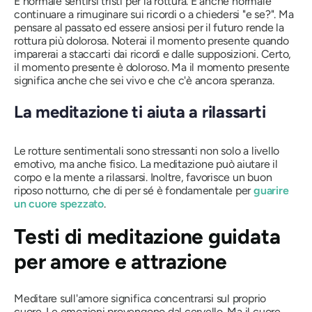
È normale sentirsi tristi per la rottura. È anche normale
continuare a rimuginare sui ricordi o a chiedersi "e se?". Ma
pensare al passato ed essere ansiosi per il futuro rende la
rottura più dolorosa. Noterai il momento presente quando
imparerai a staccarti dai ricordi e dalle supposizioni. Certo,
il momento presente è doloroso. Ma il momento presente
significa anche che sei vivo e che c'è ancora speranza.
La meditazione ti aiuta a rilassarti
Le rotture sentimentali sono stressanti non solo a livello
emotivo, ma anche fisico. La meditazione può aiutare il
corpo e la mente a rilassarsi. Inoltre, favorisce un buon
riposo notturno, che di per sé è fondamentale per
guarire
un cuore spezzato
.
Testi di meditazione guidata
per amore e attrazione
Meditare sull'amore significa concentrarsi sul proprio
cuore. Le emozioni provengono dal cervello. Ma il cuore