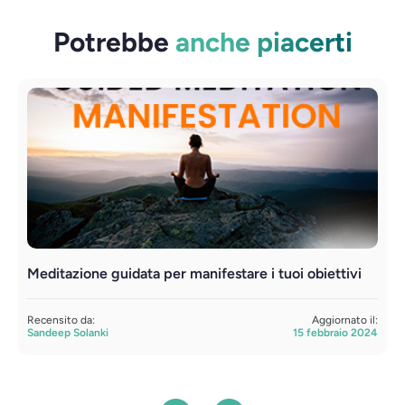
Potrebbe
anche piacerti
Meditazione guidata per manifestare i tuoi obiettivi
M
Recensito da:
Aggiornato il:
R
Sandeep Solanki
15 febbraio 2024
S