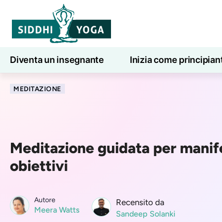
Diventa un insegnante
Inizia come principian
Lezioni di yoga online
7 giorni di benessere
MEDITAZIONE
Meditazione guidata per manife
obiettivi
Autore
Recensito da
Meera Watts
Sandeep Solanki