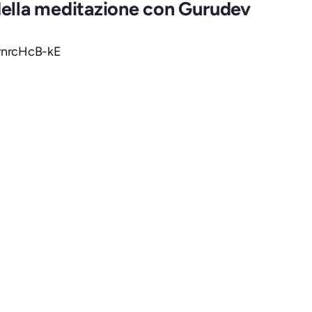
 della meditazione con Gurudev
vnrcHcB-kE