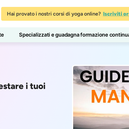
Hai provato i nostri corsi di yoga online?
Iscriviti o
te
Specializzati e guadagna formazione continu
Blog
Imparare
stare i tuoi