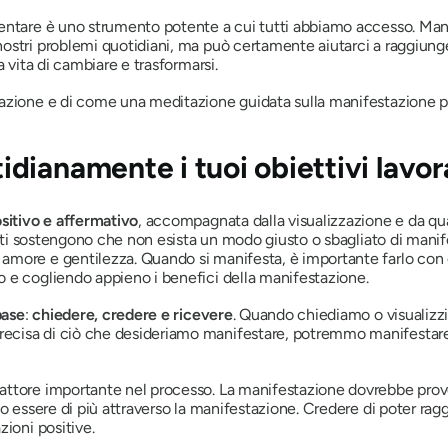
entare è uno strumento potente a cui tutti abbiamo accesso. Mani
ostri problemi quotidiani, ma può certamente aiutarci a raggiunge
 vita di cambiare e trasformarsi.
zione e di come una meditazione guidata sulla manifestazione può a
ianamente i tuoi obiettivi lavora
ositivo e affermativo
, accompagnata dalla visualizzazione e da qua
olti sostengono che non esista un modo giusto o sbagliato di manife
amore e gentilezza. Quando si manifesta, è importante farlo con 
 e cogliendo appieno i benefici della manifestazione.
base
:
chiedere, credere e ricevere
. Quando chiediamo o visualizzi
isa di ciò che desideriamo manifestare, potremmo manifestare il
ttore importante nel processo. La manifestazione dovrebbe proven
o essere di più attraverso la manifestazione. Credere di poter rag
ioni positive.