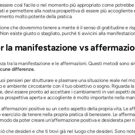
essere così facile o nel momento più appropriato come potrebbe
ti e permettere alla nostra prospettiva di essere più accogliente
omento molto potente della pratica.
one che dovremmo tenere a mente è il senso di gratitudine e rispe
i. Non esiste giusto o sbagliato, purché ti avvicini alla manifestazi
r la manifestazione vs affermazio
nza tra la manifestazione e le affermazioni. Questi metodi sono si
cune differenze.
uoi pensieri per strutturare e plasmare una situazione reale nel mo
o e ambiente circostante con il tuo obiettivo o sogno. Riguarda la
e, devi essere pronto ad accettare i cambiamenti in vari aspetti de
a prospettiva aperta e accogliente è molto importante nella man
 affermazioni positive su un certo aspetto della propria vita. Le 
esercizio da tenere nella propria pratica di benessere. Le afferm
n modo da poter creare un'affermazione positiva e desiderata per rie
ciò che desideri e che ti trovi già nel luogo che desideri. Sono no