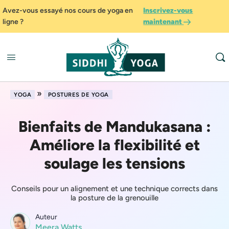
Avez-vous essayé nos cours de yoga en
Inscrivez-vous
ligne ?
maintenant
»
YOGA
POSTURES DE YOGA
Bienfaits de Mandukasana :
Améliore la flexibilité et
soulage les tensions
Conseils pour un alignement et une technique corrects dans
la posture de la grenouille
Auteur
Meera Watts