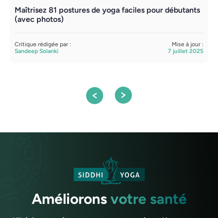
Maîtrisez 81 postures de yoga faciles pour débutants
A
(avec photos)
d
d
Critique rédigée par :
Mise à jour :
Sandeep Solanki
7 juillet 2025
C
S
Améliorons
votre santé