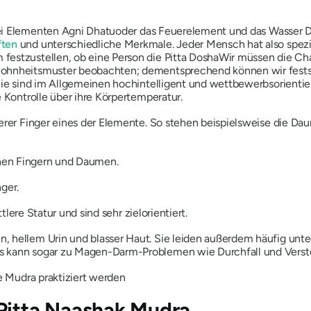
ei Elementen
Agni Dhatu
oder das Feuerelement und das Wasser
D
ften
und unterschiedliche Merkmale. Jeder Mensch hat also spez
festzustellen, ob eine Person die
Pitta
Dosha
Wir müssen die Cha
ohnheitsmuster beobachten; dementsprechend können wir festst
ie sind im Allgemeinen hochintelligent und wettbewerbsorientie
e Kontrolle über ihre Körpertemperatur.
serer Finger eines der Elemente. So stehen beispielsweise die D
inen Fingern und Daumen.
ger.
lere Statur und sind sehr zielorientiert.
, hellem Urin und blasser Haut. Sie leiden außerdem häufig unte
Es kann sogar zu Magen-Darm-Problemen wie Durchfall und Ver
e
Mudra
praktiziert werden
Pitta Naashak Mudra