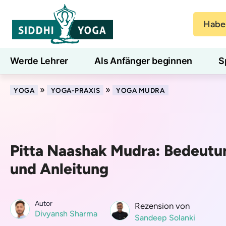
Haben
Werde Lehrer
Als Anfänger beginnen
S
Blog
Lernen
»
»
YOGA
YOGA-PRAXIS
YOGA MUDRA
Pitta Naashak Mudra: Bedeutun
und Anleitung
Autor
Rezension von
Divyansh Sharma
Sandeep Solanki