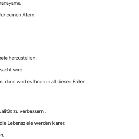
Pranayama
.
für deinen Atem.
eele
herzustellen .
sacht wird.
en
, dann wird es Ihnen in all diesen Fällen
ualität zu verbessern
.
die Lebensziele werden klarer
.
en
.