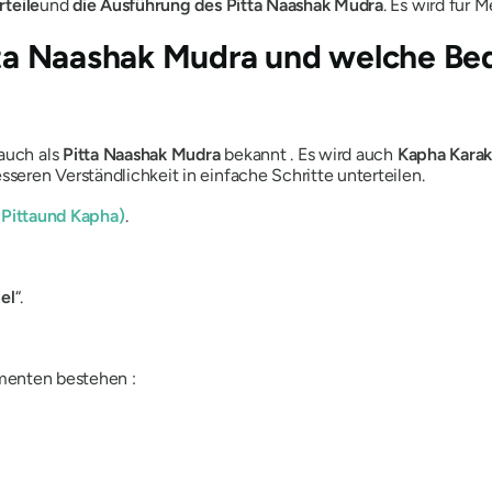
rteile
und
die Ausführung
des Pitta Naashak Mudra
. Es wird für
ta Naashak Mudra
und welche Bed
 auch als
Pitta Naashak Mudra
bekannt . Es
wird
auch
Kapha Kara
besseren
Verständlichkeit
in einfache Schritte unterteilen.
,
Pitta
und
Kapha
)
.
el
“.
menten bestehen :