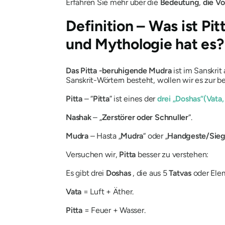
Erfahren Sie mehr über die
Bedeutung
,
die Vo
Definition – Was ist
Pit
und Mythologie hat es?
Das Pitta
-beruhigende
Mudra
ist im Sanskrit
Sanskrit-Wörtern besteht, wollen wir es zur 
Pitta
– “
Pitta
”
ist eines der
drei „
Doshas
“
(
Vata
Nashak
– „
Zerstörer
oder
Schnuller
“.
Mudra
– Hasta „
Mudra
“
oder „
Handgeste/Sieg
Versuchen wir,
Pitta
besser zu verstehen:
Es gibt drei
Doshas
, ​​die aus 5
Tatvas
oder Ele
Vata
= Luft + Äther.
Pitta
= Feuer + Wasser.