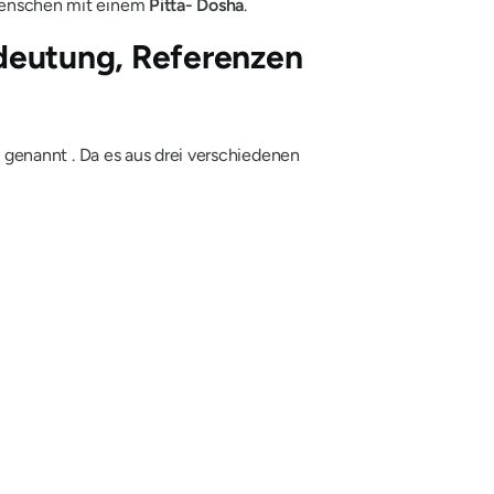
 Menschen mit einem
Pitta-
Dosha
.
eutung, Referenzen
k
genannt . Da es
aus
drei verschiedenen