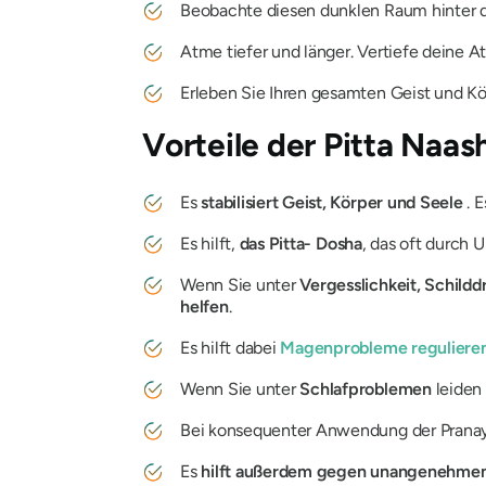
Beobachte diesen dunklen Raum hinter
Atme tiefer und länger. Vertiefe deine 
Erleben Sie Ihren gesamten Geist und Kö
Vorteile der
Pitta Naas
Es
stabilisiert Geist, Körper und Seele
. E
Es hilft,
das
Pitta-
Dosha
, das oft durch
Wenn Sie unter
Vergesslichkeit, Schil
helfen
.
Es hilft dabei
Magenprobleme reguliere
Wenn Sie unter
Schlafproblemen
leiden 
Bei konsequenter Anwendung der
Prana
Es
hilft außerdem gegen unangenehme