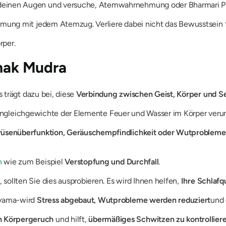
 deinen Augen und versuche, Atemwahrnehmung oder
Bharmari 
Atmung mit jedem Atemzug. Verliere dabei nicht das Bewusstsein 
rper.
hak Mudra
s trägt dazu bei, diese
Verbindung zwischen Geist, Körper und S
 Ungleichgewichte der Elemente Feuer und Wasser im Körper verur
ddrüsenüberfunktion, Geräuschempfindlichkeit oder Wutproblem
n
wie zum Beispiel
Verstopfung und Durchfall
.
, sollten Sie dies ausprobieren. Es wird Ihnen helfen,
Ihre Schlafq
yama-
wird
Stress abgebaut, Wutprobleme werden reduziert
und
n Körpergeruch
und hilft,
übermäßiges Schwitzen zu kontrollier