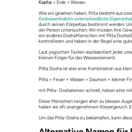
Kapha
= Erde + Wasser.
Wie wir gesehen haben,
Pitta
besteht aus zw
Doshas
enthalten unterschiedliche Eigenscha
durch seinen Körperbau bestimmt werden. Um 
der Person untersuchen. Wir müssen ihre Gew
ein anderes
Dosha
Menschen mit
Pitta
Dosha
S
kontrollieren und haben in der Regel eine gut
Laut yogischen Texten repräsentiert jeder un
kleinen Finger für das Wasserelement.
Pitta
Dosha
ist also eine Kombination aus kle
Pitta
= Feuer + Wasser = Daumen + kleiner Fin
mit Pitta-
Dosha
lernen schnell, haben eine mitt
Diese Menschen neigen eher zu blassen Augen
haben sie oft unangenehmen Körpergeruch. 
Um das
Pitta-Dosha
zu bekämpfen, kann dies
Alternative Namen für