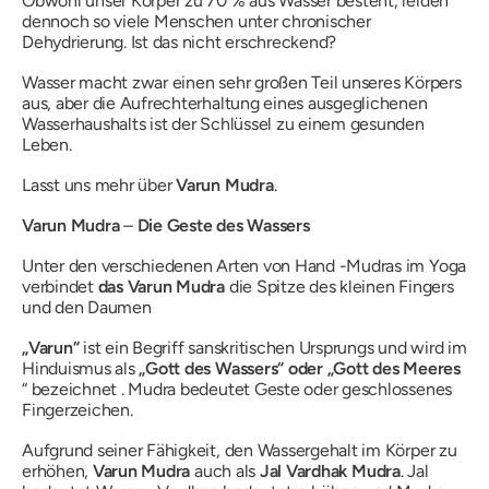
Obwohl unser Körper zu 70 % aus Wasser besteht, leiden
dennoch so viele Menschen unter chronischer
Dehydrierung. Ist das nicht erschreckend?
Wasser macht zwar einen sehr großen Teil unseres Körpers
aus, aber die Aufrechterhaltung eines ausgeglichenen
Wasserhaushalts ist der Schlüssel zu einem gesunden
Leben.
Lasst uns mehr über
Varun
Mudra
.
Varun
Mudra
–
Die
Geste
des
Wassers
Unter den verschiedenen Arten von Hand
-Mudras
im Yoga
verbindet
das Varun
Mudra
die Spitze des kleinen Fingers
und den Daumen
„Varun“
ist ein Begriff sanskritischen Ursprungs und wird im
Hinduismus als
„Gott des Wassers“ oder „Gott des Meeres
“ bezeichnet .
Mudra
bedeutet Geste oder geschlossenes
Fingerzeichen.
Aufgrund seiner Fähigkeit, den Wassergehalt im Körper zu
erhöhen,
Varun
Mudra
auch als
Jal
Vardhak
Mudra
.
Jal