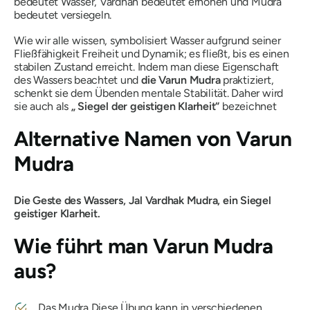
bedeutet Wasser,
Vardhan
bedeutet erhöhen und
Mudra
bedeutet versiegeln.
Wie wir alle wissen, symbolisiert Wasser aufgrund seiner
Fließfähigkeit Freiheit und Dynamik; es fließt, bis es einen
stabilen Zustand erreicht. Indem man diese Eigenschaft
des Wassers beachtet und
die Varun
Mudra
praktiziert,
schenkt sie dem Übenden mentale Stabilität. Daher wird
sie auch als
„
Siegel der geistigen Klarheit“
bezeichnet
Alternative Namen von
Varun
Mudra
Die
Geste
des
Wassers,
Jal
Vardhak
Mudra,
ein Siegel
geistiger Klarheit.
Wie führt man
Varun
Mudra
aus?
Das
Mudra
Diese Übung kann in verschiedenen