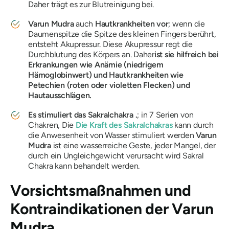
Daher trägt es zur Blutreinigung bei.
Varun
Mudra
auch
Hautkrankheiten vor
; wenn die
Daumenspitze die Spitze des kleinen Fingers berührt,
entsteht Akupressur. Diese Akupressur regt die
Durchblutung des Körpers an. Daher
ist sie hilfreich bei
Erkrankungen wie Anämie (niedrigem
Hämoglobinwert) und Hautkrankheiten wie
Petechien (roten oder violetten Flecken) und
Hautausschlägen.
Es stimuliert
das Sakralchakra
.
; in 7 Serien von
Chakren
, Die
Die
Kraft des
Sakralchakras
kann durch
die Anwesenheit von Wasser stimuliert werden
Varun
Mudra
ist eine wasserreiche Geste, jeder Mangel, der
durch ein Ungleichgewicht verursacht wird
Sakral
Chakra
kann behandelt werden.
Vorsichtsmaßnahmen und
Kontraindikationen der
Varun
Mudra