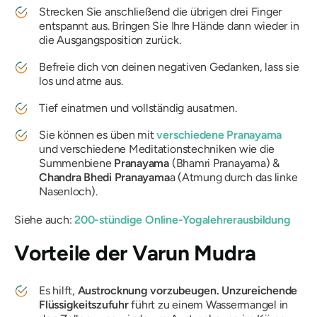
Strecken Sie anschließend die übrigen drei Finger
entspannt aus. Bringen Sie Ihre Hände dann wieder in
die Ausgangsposition zurück.
Befreie dich von deinen negativen Gedanken, lass sie
los und atme aus.
Tief einatmen und vollständig ausatmen.
Sie können es üben mit
verschiedene
Pranayama
und verschiedene Meditationstechniken wie die
Summenbiene
Pranayama
(
Bhamri
Pranayama
) &
Chandra
Bhedi
Pranayama
a (Atmung durch das linke
Nasenloch).
Siehe auch:
200-stündige Online-Yogalehrerausbildung
Vorteile der
Varun
Mudra
Es hilft,
Austrocknung vorzubeugen. Unzureichende
Flüssigkeitszufuhr
führt zu einem Wassermangel in