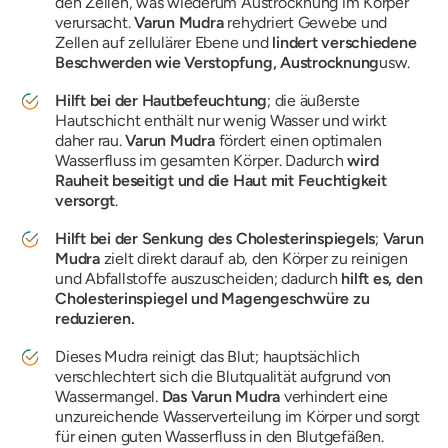
den Zellen, was wiederum Austrocknung im Körper
verursacht.
Varun
Mudra
rehydriert Gewebe und
Zellen auf zellulärer Ebene und
lindert verschiedene
Beschwerden wie Verstopfung, Austrocknung
usw.
Hilft bei der Hautbefeuchtung
; die äußerste
Hautschicht enthält nur wenig Wasser und wirkt
daher rau.
Varun
Mudra
fördert einen optimalen
Wasserfluss im gesamten Körper. Dadurch
wird
Rauheit beseitigt und die Haut mit Feuchtigkeit
versorgt
.
Hilft bei der Senkung des Cholesterinspiegels
;
Varun
Mudra
zielt direkt darauf ab, den Körper zu reinigen
und Abfallstoffe auszuscheiden; dadurch
hilft es, den
Cholesterinspiegel und Magengeschwüre zu
reduzieren.
Dieses
Mudra
reinigt das Blut; hauptsächlich
verschlechtert sich die Blutqualität aufgrund von
Wassermangel.
Das Varun
Mudra
verhindert eine
unzureichende Wasserverteilung im Körper und sorgt
für einen guten Wasserfluss in den Blutgefäßen.