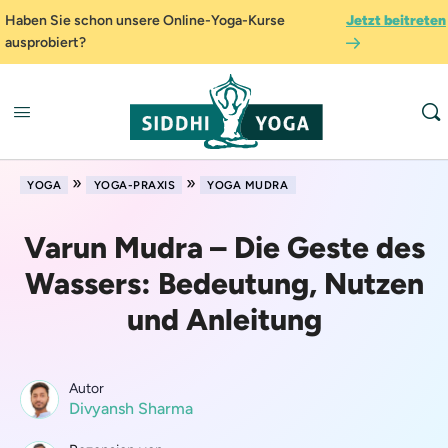
Haben Sie schon unsere Online-Yoga-Kurse
Jetzt beitreten
ausprobiert?
»
»
YOGA
YOGA-PRAXIS
YOGA MUDRA
Varun Mudra – Die Geste des
Wassers: Bedeutung, Nutzen
und Anleitung
Autor
Divyansh Sharma