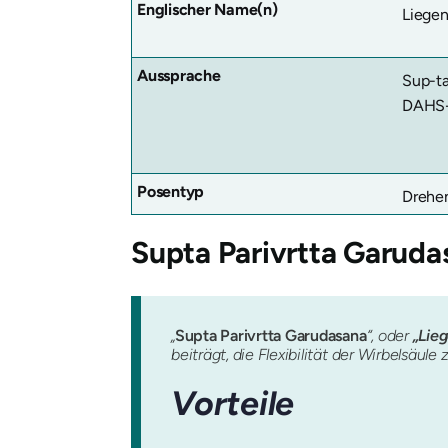
Englischer Name(n)
Liegen
Aussprache
Sup-ta
DAHS
Posentyp
Drehe
Supta Parivrtta
Garuda
„
Supta Parivrtta
Garudasana
“, oder
„Lie
beiträgt, die Flexibilität der Wirbelsä
Vorteile