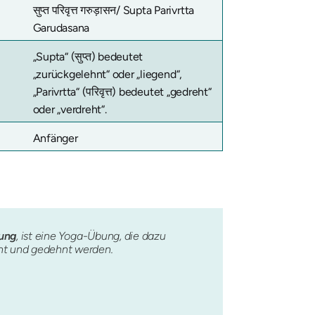
सुप्त परिवृत्त गरुड़ासन/ Supta Parivrtta
Garudasana
„Supta“ (सुप्त) bedeutet
„zurückgelehnt“ oder „liegend“,
„Parivrtta“ (परिवृत्त) bedeutet „gedreht“
oder „verdreht“.
Anfänger
hung
, ist eine Yoga-Übung, die dazu
reht und gedehnt werden.