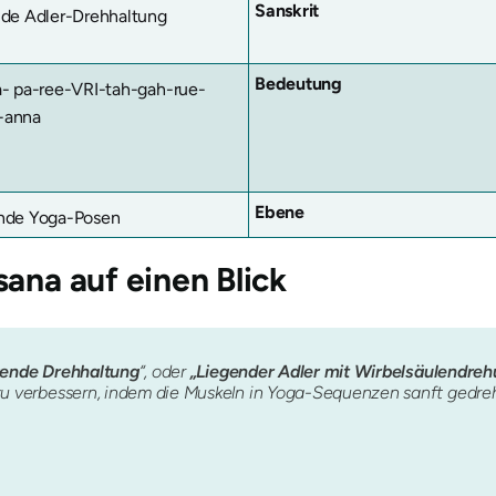
Sanskrit
de Adler-Drehhaltung
Bedeutung
- pa-ree-VRI-tah-gah-rue-
-anna
Ebene
nde Yoga-Posen
sana
auf einen Blick
gende Drehhaltung
“, oder
„Liegender Adler mit Wirbelsäulendre
ule zu verbessern, indem die Muskeln in Yoga-Sequenzen sanft ged