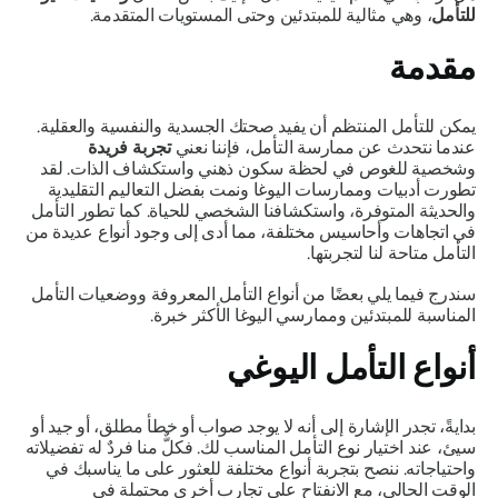
للتأمل
، وهي مثالية للمبتدئين وحتى المستويات المتقدمة.
مقدمة
يمكن للتأمل المنتظم أن يفيد صحتك الجسدية والنفسية والعقلية.
عندما نتحدث عن ممارسة التأمل، فإننا نعني
تجربة
فريدة
وشخصية للغوص في لحظة سكون ذهني واستكشاف الذات. لقد
تطورت أدبيات وممارسات اليوغا ونمت بفضل التعاليم التقليدية
والحديثة المتوفرة، واستكشافنا الشخصي للحياة. كما تطور التأمل
في اتجاهات وأحاسيس مختلفة، مما أدى إلى وجود أنواع عديدة من
التأمل متاحة لنا لتجربتها.
سندرج فيما يلي بعضًا من أنواع التأمل المعروفة ووضعيات التأمل
المناسبة للمبتدئين وممارسي اليوغا الأكثر خبرة.
أنواع التأمل اليوغي
بدايةً، تجدر الإشارة إلى أنه لا يوجد صواب أو خطأ مطلق، أو جيد أو
سيئ، عند اختيار نوع التأمل المناسب لك. فكلٌّ منا فردٌ له تفضيلاته
واحتياجاته. ننصح بتجربة أنواع مختلفة للعثور على ما يناسبك في
الوقت الحالي، مع الانفتاح على تجارب أخرى محتملة في