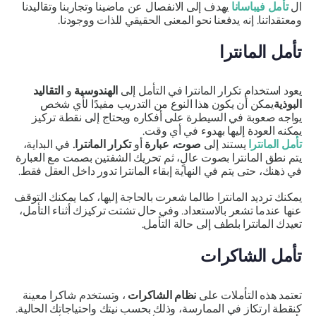
ال
تأمل فيباسانا
يهدف إلى الانفصال عن ماضينا وتجاربنا وتقاليدنا
ومعتقداتنا. إنه يدفعنا نحو المعنى الحقيقي للذات ووجودنا.
تأمل المانترا
يعود استخدام تكرار المانترا في التأمل إلى
الهندوسية
و
التقاليد
البوذية
يمكن أن يكون هذا النوع من التدريب مفيدًا لأي شخص
يواجه صعوبة في السيطرة على أفكاره ويحتاج إلى نقطة تركيز
يمكنه العودة إليها بهدوء في أي وقت.
تأمل المانترا
يستند إلى
صوت،
عبارة
أو
تكرار المانترا.
في البداية،
يتم نطق المانترا بصوت عالٍ، ثم تحريك الشفتين بصمت مع العبارة
في ذهنك، حتى يتم في النهاية إبقاء المانترا تدور داخل العقل فقط.
يمكنك ترديد المانترا طالما شعرت بالحاجة إليها، كما يمكنك التوقف
عنها عندما تشعر بالاستعداد. وفي حال تشتت تركيزك أثناء التأمل،
تعيدك المانترا بلطف إلى حالة التأمل.
تأمل الشاكرات
تعتمد هذه التأملات على
نظام الشاكرات
، وتستخدم شاكرا معينة
كنقطة ارتكاز في الممارسة، وذلك بحسب نيتك واحتياجاتك الحالية.