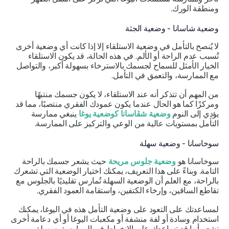
ومنطقة الورك.
وضعية شاسانا - وضعية الجثة
لا يُنصح بالتأمل في وضعية الاستلقاء إلا إذا كانت أي وضعية أخرى
تُسبب عدم الراحة أو الألم. في هذه الحالة، قد يكون الاستلقاء
الخيار الأمثل للسماح لجسمك بالاسترخاء بسهولة أكبر، والتواصل
مع الممارسة، والتعمق في التأمل.
من المهم أن تتذكر أنه عند الاستلقاء، لا يكون جسمك منتبهًا
ومركزًا كما هو الحال عندما يكون عمودك الفقري منتصبًا، مما قد
يؤدي إلى النوم
وضعية شڤاسانا كوضعية يوغا
ينبغي ممارسة
التأمل بمستويات عالية من الوعي والتركيز على الممارسة.
سوخاسانا - وضعية سهلة
سوخاسانا هو
وضعية جلوس مريحة
حيث يشعر جسمك بالراحة
التامة. وبناءً على هذا التعريف، يمكنك اختيار الوضعية التي تشعرك
بالراحة، مع العلم أن الوضعية السهلة تُمارس تقليديًا بالجلوس مع
تقاطع الساقين، وإرخاء الكتفين، واستقامة العمود الفقري.
لمساعدتك على التعود على وضعية التأمل هذه في اليوغا، يمكنك
استخدام وسادة أو لفة منشفة أو مكعبات اليوغا أو أي دعامة أخرى
تشعر أنها قد تساعدك على الانخراط في الممارسة بسهولة.