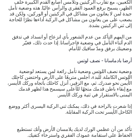
الكعبين، مع تقارب الركبتين وتلامس أصابع القدم الكبيرة خلف
الظهر، يسمح برفع العمود الفقري والرأس عاليًا. هذه وضعية تأمل
جيدة لمن لا يعانون من مشاكل في الركبتين أو الوركين، ولكن قد
يصعب على من يعانون من مشاكل في الركبة أداءها نظرًا للحاجة
إلى ثني الركبتين بشدة.
من المهم التأكد من عدم الشعور بأي انزعاج أو انسداد في تدفق
الدم أثناء التأمل في وضعية فاجراسانا. إذا حدث ذلك، فغيّر
وضعيتك برفق ومدّ ساقيك للأمام.
أرضا بادماسانا - نصف لوتس
وضعية نصف اللوتس وضعية تأمل رائعة لمن يستعد لوضعية
اللوتس الكاملة. للبدء، اجلس متربعًا على الأرض واحتضن كاحلك
الأيمن نحو صدرك. ثم، مع الزفير، أنزل كاحلك باتجاه وركك الأيسر،
مع إبقاء باطن قدمك متجهًا للأعلى. سيسمح هذا لظهر قدمك
اليمنى بالاستقرار في ثنية وركك الأيسر.
إذا شعرت بالراحة في ذلك، يمكنك ثني الركبة اليسرى أكثر ووضع
الكاحل الأيسر تحت الركبة المقابلة.
تأكد من أن عظمي الورك لديك يلامسان الأرض وأنك تستطيع
الحفاظ على استقامة عمودك الفقري واسترخاء كتفيك.