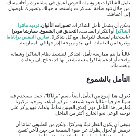
تأمل الشاكرات هو وسيلة للغوص أعمق في مشاعرك وأحاسيسك
من خلال تتبع طاقة الشاكرات واستخدام خيالك وتصورك للوصول
إلى أعماقك.
يمكن أن يشمل تأمل الشاكرات
تصورات الألوان
,
ترديد مانترا
الشاكرا
أو التكرار الصامت،
التحديق في الشموع
,
سبارشا مودرا
(باستخدام لمستك للتواصل مع كل شاكرا)،
تمارين التنفس براناياما
وغيرها من التقنيات التي تبدو مريحة لإدراجها في الممارسة.
غالباً ما يتم ممارسة تأمل الشاكرا لتنشيط نظام الشاكرا وشفائه
وفتحه أو لدعم شاكرا معينة تشعر أنها قد تحتاج إلى رعايتك
واهتمامك.
التأمل بالشموع
يُعرف هذا النوع من التأمل أيضاً باسم
"تراتاكا"
، حيث نستخدم فيه
شيئاً خارجياً - غالباً ضوء شمعة - لتركيز انتباهنا وتوجيه تركيزنا.
يُمارس هذا التأمل دون إغلاق العينين تماماً، ولذلك فهو يركز على
توجيه الوعي نحو الخارج أكثر من الداخل.
ينبغي أن يكون النظر ثابتًا ومركزًا، ولكن من الطبيعي تمامًا أن
ترمش أو تُحوّل نظرك عن ضوء الشمعة من حين لآخر. يُنصح
بممارسة هذا التأمل بانتظام للتعوّد على هذه الأحاسيس، مما