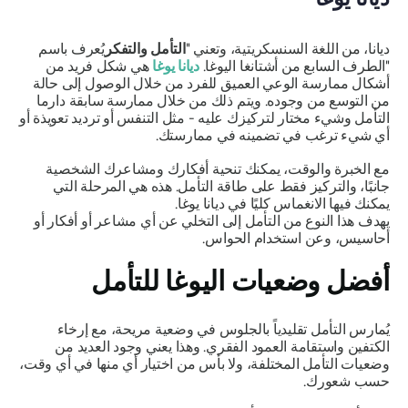
ديانا
، من اللغة السنسكريتية، وتعني "
التأمل والتفكر
يُعرف باسم
"الطرف السابع من
أشتانغا
اليوغا.
ديانا
يوغا
هي شكل فريد من
أشكال ممارسة الوعي العميق للفرد من خلال الوصول إلى حالة
من التوسع من وجوده. ويتم ذلك من خلال ممارسة سابقة
دارما
التأمل وشيء مختار لتركيزك عليه - مثل التنفس أو ترديد تعويذة أو
أي شيء ترغب في تضمينه في ممارستك.
مع الخبرة والوقت، يمكنك تنحية أفكارك ومشاعرك الشخصية
جانبًا، والتركيز فقط على طاقة التأمل. هذه هي المرحلة التي
يمكنك فيها الانغماس كليًا في
ديانا
يوغا.
يهدف هذا النوع من التأمل إلى التخلي عن أي مشاعر أو أفكار أو
أحاسيس، وعن استخدام الحواس.
أفضل وضعيات اليوغا للتأمل
يُمارس التأمل تقليدياً بالجلوس في وضعية مريحة، مع إرخاء
الكتفين واستقامة العمود الفقري. وهذا يعني وجود العديد من
وضعيات التأمل المختلفة، ولا بأس من اختيار أي منها في أي وقت،
حسب شعورك.