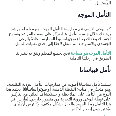
المستقبل.
التأمل الموجه
كما يوحي الاسم، تتم ممارسة التأمل الموجه مع معلم أو مرشد
يرشدك خلال جلسة التأمل. هنا، تركز على صوت المرشد وتسمح
لجسمك وعقلك باتباع توجيهاته. تبدأ الممارسة عادةً بالوعي
الجسدي والاسترخاء، ثم تنتقل لاحقًا إلى إحدى تقنيات التأمل.
التأمل الموجه هو مساحة
نحن نخضع للمعلم ونثق به لينير لنا
الطريق في رحلتنا التأملية.
تأمل فيباسانا
يستمدّ تأمل فيباسانا أصوله من ممارسات التأمل البوذية التقليدية،
وهو متجذّر في مبادئ اليقظة الذهنية، أو
سوترا ساتيباثانا.
يعتمد هذا
النوع من التأمل على الملاحظة والاستكشاف الذاتي مع التركيز
على نقطة الوعي ورؤية التجربة من منظور خارجي. يُمارس في
هذا التأمل ربط الجسد والعقل بشكل مكثف، ويُفترض أن يُرى
ويُختبر دون إصدار أحكام.