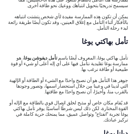
سيسمح تدريجيًا بتحويل انتباهك ووعيك نحو طاقة أخرى.
يمكن أن تكون هذه الممارسة مفيدة لأي شخص يتشتت انتباهه
بالأفكار أثناء التأمل مع إغلاق العينين، وقد تكون أيضًا طريقة رائعة
لبدء رحلة التأمل.
تأمل بهاكتي يوغا
تأمل بهاكتي يوغا، المعروف أيضًا باسم
تأمل ديفوشن يوغا
، هو
ممارسة يوغا تقليدية نتأمل فيها على أي إله أعلى أو شيء أو قوة
طبيعية أو طاقة نرغب بها.
جوهر هذا التأمل هو أن نصبح واحدًا مع الشيء أو الطاقة أو الإلهية
التي لدينا في وعينا من خلال استحضار اسمها، وتصور وجودها
بالقرب منا، وأخيرًا، أن نصبح واحدًا مع طاقتها.
قد يُقام مكان خاص أو مذبح لخلق اتصال قوي بالطاقة مع الإله أو
القوة المختارة، لكن ذلك ليس شرطًا أساسيًا. يوفر تأمل بهاكتي
يوغا تجربة "انفتاح" وتواصل عميق، مما يمنحك حرية كاملة في
تركيز عبادتك.
ديانا
يوغا