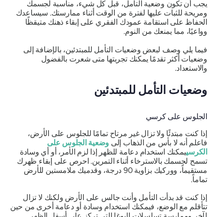
يجب أن تكون وضعية التأمل، قبل كل شيء، مناسبة لجسمك
ومريحة للثبات عليها لفترة من الوقت أثناء ممارستك. سيساعدك
الحفاظ على استقامة عمودك الفقري على إبقاء ذهنك متيقظًا
وواعيًا، مما يمنعك من النوم.
فيما يلي وصف لبعض وضعيات التأمل للمبتدئين، بالإضافة إلى
وضعيات أكثر تقدمًا يمكنك تجربتها متى شعرت بالفضول
والاستعداد.
وضعيات التأمل للمبتدئين
الجلوس على كرسي
إذا كنت مبتدئًا ولا تزال غير مرتاح تمامًا للجلوس على الأرض،
فاعلم أنه لا بأس من الذهاب إلى
وضعية الجلوس على
الكرسي
يمكنك استخدام دعامة للظهر إذا لزم الأمر، أو أي وسادة
تسمح لجسمك بالاسترخاء أثناء التمرين. احرص على إبقاء ظهرك
مستقيماً، ووركيك بزاوية 90 درجة، وقدميك ملامستين للأرض
تماماً.
إذا كنت قد بدأت التأمل وأنت جالس على الأرض ولكنك لا تزال
تتأقلم مع الوضع، فيمكنك استخدام وسادة أو دعامة أخرى من حين
لآخر وممارسة تسلسلات اليوغا التي تركز على أسفل الظهر