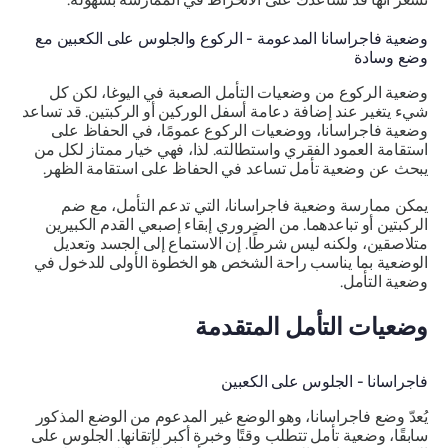
وضعية فاجراسانا المدعومة - الركوع والجلوس على الكعبين مع
وضع وسادة
وضعية الركوع من وضعيات التأمل الصعبة في اليوغا، لكن كل
شيء يتغير عند إضافة دعامة أسفل الوركين أو الركبتين. قد تساعد
وضعية فاجراسانا، ووضعيات الركوع عمومًا، في الحفاظ على
استقامة العمود الفقري واستطالته. لذا، فهي خيار ممتاز لكل من
يبحث عن وضعية تأمل تساعد في الحفاظ على استقامة الظهر.
يمكن ممارسة وضعية فاجراسانا، التي تدعم التأمل، مع ضم
الركبتين أو تباعدهما. من الضروري إبقاء إصبعي القدم الكبيرين
متلاصقين، ولكنه ليس شرطًا. إن الاستماع إلى الجسد وتعديل
الوضعية بما يناسب راحة الشخص هو الخطوة الأولى للدخول في
وضعية التأمل.
وضعيات التأمل المتقدمة
فاجراسانا - الجلوس على الكعبين
يُعدّ وضع فاجراسانا، وهو الوضع غير المدعوم من الوضع المذكور
سابقًا، وضعية تأمل تتطلب وقتًا وخبرة أكبر لإتقانها. الجلوس على