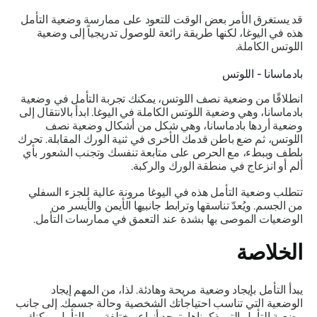
قد يستغرق الأمر بعض الوقت للتعود على ممارسة وضعية التأمل
هذه في اليوغا، لكنها طريقة رائعة للوصول تدريجياً إلى وضعية
اللوتس الكاملة.
بادماسانا - اللوتس
انطلاقًا من وضعية نصف اللوتس، يمكنك تجربة التأمل في وضعية
بادماسانا، وهي وضعية اللوتس الكاملة في اليوغا. ابدأ بالانتقال إلى
وضعية أردها بادماسانا، وهي شكل من أشكال وضعية نصف
اللوتس، ثم ضع باطن قدمك الأخرى في ثنية الورك المقابلة. تحرك
بلطف وببطء، مع الحرص على متابعة تنفسك وتجنب الشعور بأي
ألم أو انزعاج في منطقة الورك والركبة.
تتطلب وضعية التأمل هذه في اليوغا مرونة عالية للجزء السفلي
من الجسم. ويُعدّ تناسقها وترابط جانبيها الأيمن والأيسر من
الوضعيات الموصى بها بشدة عند التعمق في ممارسات التأمل.
الخلاصة
يبدأ التأمل بإيجاد وضعية مريحة وهادئة. لذا، من المهم إيجاد
الوضعية التي تناسب احتياجاتك الشخصية وحالة جسمك. إلى جانب
وضعية التأمل التي ذكرناها، توجد أنواع مختلفة من التأمل يمكنك