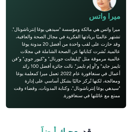
ميرا واتس
ميرا واتس هي مالكة ومؤسسة "سيدهي يوغا إنترناشونال".
تشتهر عالميًا بريادتها الفكرية في مجال الصحة والعافية،
وقد حازت على لقب واحدة من أفضل 20 مدونة يوغا
عالمية. نُشرت كتاباتها عن الصحة الشاملة في مجلات
عالمية مرموقة مثل "إيليفانت جورنال" و"كيور جوي" و"فن
تايمز جايد" و"أو إم تايمز". نالت جائزة أفضل 100 رائد
أعمال في سنغافورة عام 2022. تعمل ميرا كمعلمة يوغا
ومعالجة، لكنها تُركز حاليًا بشكل أساسي على إدارة
"سيدهي يوغا إنترناشونال"، وكتابة المدونات، وقضاء وقت
ممتع مع عائلتها في سنغافورة.
قد
يعجبك أيضاً