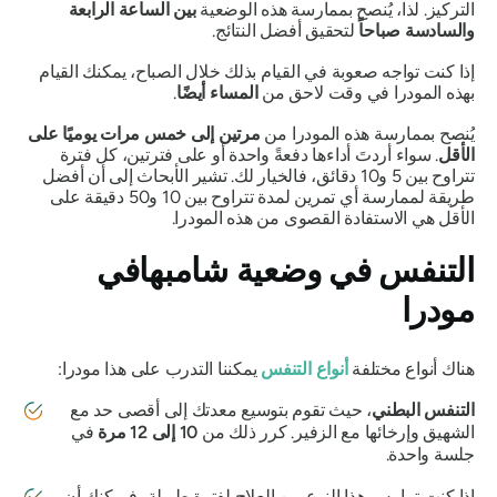
التركيز. لذا، يُنصح بممارسة هذه
الوضعية
بين الساعة الرابعة
والسادسة صباحاً
لتحقيق أفضل النتائج.
إذا كنت تواجه صعوبة في القيام بذلك خلال الصباح، يمكنك القيام
بهذه
المودرا
في وقت لاحق من
المساء أيضًا
.
يُنصح بممارسة هذه
المودرا
من
مرتين إلى خمس مرات يوميًا على
الأقل
. سواء أردتَ أداءها دفعةً واحدة أو على فترتين، كل فترة
تتراوح بين 5 و10 دقائق، فالخيار لك. تشير الأبحاث إلى أن أفضل
طريقة لممارسة أي تمرين لمدة تتراوح بين 10 و50 دقيقة على
الأقل هي الاستفادة القصوى من هذه
المودرا
.
التنفس في وضعية شامبهافي
مودرا
هناك أنواع مختلفة
أنواع التنفس
يمكننا التدرب على هذا
مودرا
:
التنفس البطني
، حيث تقوم بتوسيع معدتك إلى أقصى حد مع
الشهيق وإرخائها مع الزفير. كرر ذلك من
10 إلى 12 مرة
في
جلسة واحدة.
إذا كنت تمارس هذا النوع من العلاج لفترة طويلة، فيمكنك أن