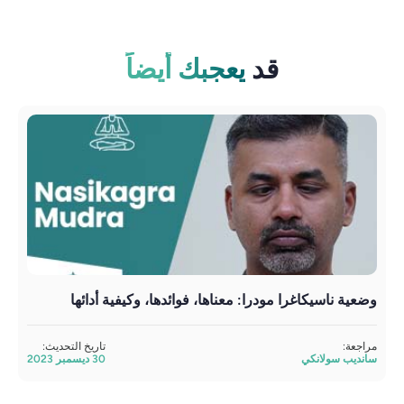
قد
يعجبك أيضاً
وضعية ناسيكاغرا مودرا: معناها، فوائدها، وكيفية أدائها
أكاش
مراجعة:
تاريخ التحديث:
مراج
سانديب سولانكي
30 ديسمبر 2023
ساند