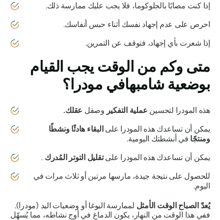
إذا كنت مصابًا بالجلوكوما، فلا يجب عليك ممارسة ذلك.
احرص على عدم إجهاد نفسك أثناء حبس أنفاسك.
إذا شعرت بأي إجهاد، فتوقف عن التمرين.
متى وكم من الوقت يجب القيام
بوضعية
شامبهافي مودرا
؟
هذه
المودرا
لتحسين
عملية التفكير
وصقل
عقلك.
يمكن أن تساعدك هذه
المودرا
على
البقاء هادئًا ونشطًا
ومنتجًا
في أنشطتك اليومية.
يمكن أن تساعدك هذه
المودرا
على
تقليل التوتر المُدرك
.
للحصول على نتيجة جيدة، مارسها مرتين أو ثلاث مرات في
اليوم.
يُعدّ الصباح الوقت الأمثل
لممارسة اليوغا أو
وضعيات اليد (مودرا)
.
ففي هذا الوقت من النهار، يكون الدماغ في أوج نشاطه، مما يُسهّل