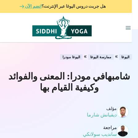
هل جربت دروس اليوغا عبر الإنترنت؟
انضم الآن
»
»
اليوغا
ممارسة اليوغا
اليوغا مودرا
شامبهافي مودرا: المعنى والفوائد
وكيفية القيام بها
مؤلف
ديفيانش شارما
مراجعة
سانديب سولانكي