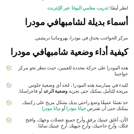
انظر أيضًا:
تدريب معلمي اليوغا عبر الإنترنت
أسماء بديلة
لشامبهافي مودرا
مركز الحواجب يحدق في مودرا،
بهروماديا دريشتي
.
كيفية أداء وضعية
شامبهافي مودرا
هذه
المودرا
على حركة محددة للعينين، حيث ننظر نحو مركز
حواجبنا.
للبدء في ممارسة هذه
المودرا
، اتخذ أي وضعية جلوس
مريحة للتأمل. يمكنك حتى تجربة
وضعية الرعد
أو
فاجراسانا
.
خذ نفسًا عميقًا وضع راحتي يديك بشكل مريح على ركبتيك.
يمكنك حتى أن تفترض
جيانا مودرا
أو
ديانا مودرا
.
الآن، أغلق عينيك برفق وأرخِ جميع عضلات وجهك، وافتح
فكك، وأرخِ حاجبيك، وأرخِ جبهتك. أرخِ عينيك تمامًا.