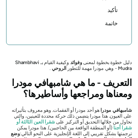
تأكيد
خاتمة
دليل خطوة بخطوة لمعنى
وفوائد
وكيفية القيام بـ
Shambhavi
Mudra
- وهي
مودرا
مهمة للتطور
الروحي
.
التعريف - ما هي
شامبهافي مودرا
ومعناها ومراجعها وأساطيرها؟
شامبهافي مودرا
هو أحد
مودرا
أو الفقمات. وهو معروف بتأثيراته
على العيون. هذا
مودرا
يتضمن ذلك حركة محددة للعينين، والتي
نحاول من خلالها التحديق أو التركيز على
شقرا العين الثالثة
أو
شقرا أجنا
(أو المنطقة الواقعة بين الحاجبين). هذا
مودرا
يمكن
ترجمتها بشكل تقريبي إلى اللغة الإنجليزية على النحو التالي:
وضع