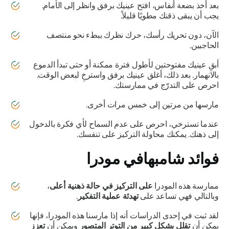
بعد أخذ بضعة أنفاس، افتح عينيك برفق وانظر إلى الأمام.
يجب أن يبقى ذقنك مطويًا قليلاً.
الآن، دون تحريك رأسك، حرك نظرك ببطء نحو منتصف
الحاجبين.
أبقِ عينيك مفتوحتين لأطول فترة ممكنة أو حتى تبدأ الدموع
بالانهمار. بعد ذلك، أغلق عينيك برفق واسترخِ لبعض الوقت.
احرص على التدرّج في ممارستك.
مارسها من مرتين إلى خمس مرات أخرى.
عندما تسترخي، احرص على عدم السماح لأي فكرة بالدخول
إلى ذهنك. يمكنك محاولة التركيز على تنفسك.
فوائد
شامبهافي مودرا
ممارسة هذه
المودرا
على التركيز في حالة ذهنية أعلى
،
وبالتالي فهي تساعد على
تهدئة عملية التفكير
.
لقد ثبت في إحدى الدراسات أنه إذا مارسنا هذه
المودرا،
فإنها
يمكن أن
تقلل بشكل كبير من التوتر المتصور
ويمكن أن
تعزز