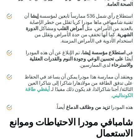
الصحة العامة
.
استطلاع رأي شمل 536 ممارساً تابعين لمؤسسة
إيشا
أن
تقنية شامبهافي ماها مودرا
كريا
تقلل من خطر الإصابة
بالعديد من الأمراض، مثل
أمراض القلب
ومشاكل
الدورة
الشهرية
. كما أنها تخفف من حدة الأمراض وتقلل من
استخدام الأدوية في الأمراض المزمنة.
في
استطلاع مؤسسة إيشا
، تم الإبلاغ عن أن هذه
المودرا
أيضًا
على تحسين الوعي وجودة النوم والقدرات العقلية
والاسترخاء
لدى الممارسين.
ويعتقد أن ممارسة هذا
مودرا
يمكن أن يساعد في الحفاظ
على تدفق الطاقة من
مولادهارا شاكرا
إلى شاكرا العين
الثالثة/
أجنا شاكرا
لذا، قد يكون ذلك مفيدًا لـ
أيقظي
طاقة
الكونداليني
.
هذه
المودرا
تزيد من وظائف الدماغ
أيضاً.
شامبافي مودرا
الاحتياطات وموانع
الاستعمال