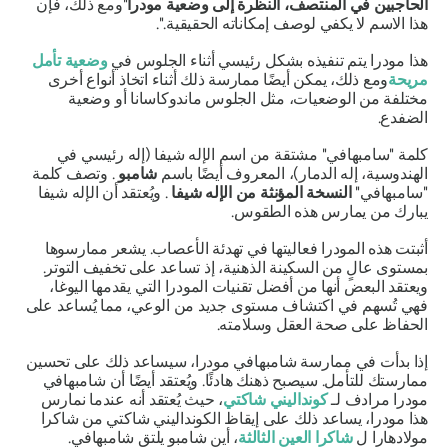
الحاجبين في المنتصف، النظرة إلى وضعية
مودرا
"ومع ذلك، فإن
هذا الاسم لا يكفي لوصف إمكاناته الحقيقية.".
هذا
مودرا
يتم تنفيذه بشكل رئيسي أثناء الجلوس في
وضعية تأمل
مريحة
ومع ذلك، يمكن أيضًا ممارسة ذلك أثناء اتخاذ أنواع أخرى
مختلفة من الوضعيات، مثل الجلوس
ماندوكاسانا
أو وضعية
الضفدع.
كلمة
"سامبهافي"
مشتقة من اسم الإله شيفا (إله رئيسي في
الهندوسية، إله الدمار)، المعروف أيضًا باسم
شامبو
. وتصف كلمة
"سامبهافي"
النسخة المؤنثة من الإله شيفا
. ويُعتقد أن الإله شيفا
يبارك من يمارس هذه الطقوس.
أثبتت هذه
المودرا
فعاليتها في تهدئة الأعصاب. يشعر ممارسوها
بمستوى عالٍ من السكينة الذهنية، إذ
تساعد
على تخفيف التوتر.
ويعتقد البعض أنها من أفضل
تقنيات المودرا
التي
يقدمها اليوغا،
فهي تُسهم في اكتشاف مستوى جديد من الوعي، مما يُساعد على
الحفاظ على صحة العقل وسلامته.
إذا بدأت في ممارسة
شامبهافي مودرا،
سيساعد ذلك على تحسين
ممارستك للتأمل. سيصبح ذهنك هادئًا. ويُعتقد أيضًا أن
شامبهافي
مودرا
مرادف لـ
كونداليني شاكتي
، حيث يُعتقد أنه عندما نمارس
هذا
مودرا،
يساعد ذلك على إيقاظ
الكونداليني
شاكتي
من
شاكرا
مولادهارا
ل
شاكرا العين الثالثة
، أين
شامبو
يلتقِ
شامبهافي
.