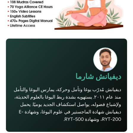
ديفيانش شارما
ديفيانش مُدرّب يوغا وتأمل وحركة، يمارس اليوغا والتأمل
منذ عام ٢٠١١. يستهويه بشدة ربط اليوغا بالعلوم الحديثة،
ولإشباع فضوله، يواصل استكشاف الجديد يوميًا. يحمل
ديفيانش شهادة الماجستير في علوم اليوغا، وشهادة E-
RYT-200، وشهادة RYT-500.